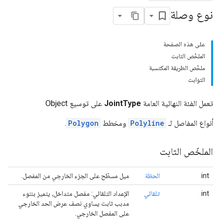
نوع وصلة
على هذه الصفحة
الملخّص الثابت
ملخّص الطريقة المكتسبة
الثوابت
تعمل الفئة النهائية العامة
JointType
على توسيع Object
أنواع المفاصل لـ
Polyline
ومخطط
Polygon
.
الملخّص الثابت
int
الحظة
ميل مسطّح على الجزء الخارجي من المفصل.
int
تلقائي
الإعداد التلقائي: مفصل متداخل، يتميز بنتوء
مدبب ثابت يساوي نصف عرض الحد الخارجي
على المفصل الخارجي.