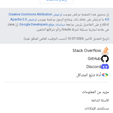
إنّ محتوى هذه الصفحة مرخّص بموجب
ترخيص Creative Commons Attribution
4.0‏
ما لم يُنصّ على خلاف ذلك، ونماذج الرموز مرخّصة بموجب
ترخيص Apache 2.0‏
.
للاطّلاع على التفاصيل، يُرجى مراجعة
سياسات موقع Google Developers‏
. إنّ Java
هي علامة تجارية مسجَّلة لشركة Oracle و/أو شركائها التابعين.
تاريخ التعديل الأخير: 2026-07-12 (حسب التوقيت العالمي المتفَّق عليه)
Stack Overflow
GitHub
Discord
أداة تتبّع المشاكل
مزيد من المعلومات
الأسئلة الشائعة
مستكشف الإمكانات