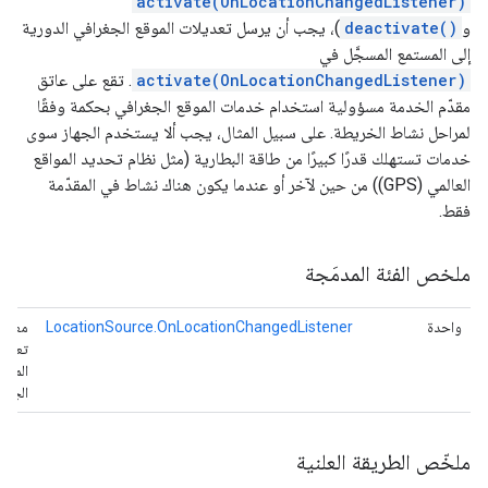
activate(OnLocationChangedListener)
و
deactivate()
)، يجب أن يرسل تعديلات الموقع الجغرافي الدورية
إلى المستمع المسجَّل في
activate(OnLocationChangedListener)
. تقع على عاتق
مقدّم الخدمة مسؤولية استخدام خدمات الموقع الجغرافي بحكمة وفقًا
لمراحل نشاط الخريطة. على سبيل المثال، يجب ألا يستخدم الجهاز سوى
خدمات تستهلك قدرًا كبيرًا من طاقة البطارية (مثل نظام تحديد المواقع
العالمي (GPS)) من حين لآخر أو عندما يكون هناك نشاط في المقدّمة
فقط.
ملخص الفئة المدمَجة
واحدة
LocationSource.OnLocationChangedListener
معالج
تعديل
الموق
الجغر
ملخّص الطريقة العلنية