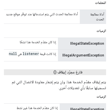
المَعلمات
أداة معالجة الحدث التي يتم استدعائها عند توفّر موقع جديد
أداة معالجة
الحدث
الرميات
إذا كان مقدّم الخدمة هذا نشطًا
IllegalStateException
null
listener
إذا كانت قيمة
هي
IllegalArgumentException
فارغ مجرّد
إيقاف
()
يتم إيقاف مقدّم الخدمة هذا. ولن يتم إشعار معاودة الاتصال التي تم
تسجيلها سابقًا بأي تعديلات أخرى.
الرميات
إذا كان مقدّم الخدمة هذا غير نشط
IllegalStateException