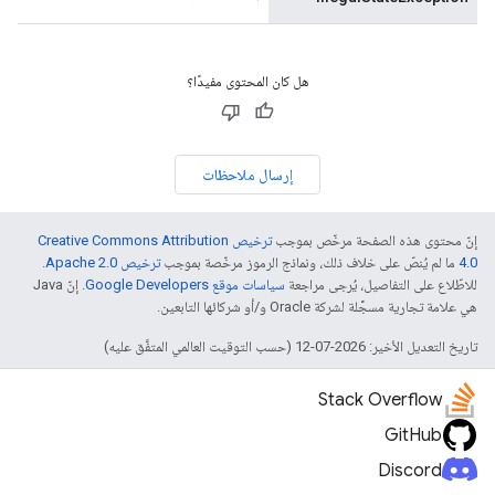
هل كان المحتوى مفيدًا؟
إرسال ملاحظات
إنّ محتوى هذه الصفحة مرخّص بموجب
ترخيص Creative Commons Attribution
4.0‏
ما لم يُنصّ على خلاف ذلك، ونماذج الرموز مرخّصة بموجب
ترخيص Apache 2.0‏
.
للاطّلاع على التفاصيل، يُرجى مراجعة
سياسات موقع Google Developers‏
. إنّ Java
هي علامة تجارية مسجَّلة لشركة Oracle و/أو شركائها التابعين.
تاريخ التعديل الأخير: 2026-07-12 (حسب التوقيت العالمي المتفَّق عليه)
Stack Overflow
GitHub
Discord