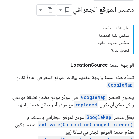
مصدر الموقع الجغرافي
على هذه الصفحة
ملخص الفئة المدمَجة
ملخّص الطريقة العلنية
الطرق العامة
الواجهة العامة
LocationSource
تحدّد هذه السمة واجهة لتقديم بيانات الموقع الجغرافي، عادةً لكائن
.
GoogleMap
يحتوي العنصر
GoogleMap
على موفّر موقع مضمّن لطبقة موقعي،
ولكن يمكن أن يكون
replaced
مع موفّر آخر يطبّق هذه الواجهة.
يفعِّل عنصر
GoogleMap
موفّر الموقع الجغرافي باستخدام
activate(OnLocationChangedListener)
. عندما يكون
مقدّم خدمة الموقع الجغرافي نشطًا (بين