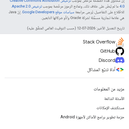
إنّ محتوى هذه الصفحة مرخّص بموجب
ترخيص Creative Commons Attribution
4.0‏
ما لم يُنصّ على خلاف ذلك، ونماذج الرموز مرخّصة بموجب
ترخيص Apache 2.0‏
.
للاطّلاع على التفاصيل، يُرجى مراجعة
سياسات موقع Google Developers‏
. إنّ Java
هي علامة تجارية مسجَّلة لشركة Oracle و/أو شركائها التابعين.
تاريخ التعديل الأخير: 2026-07-12 (حسب التوقيت العالمي المتفَّق عليه)
Stack Overflow
GitHub
Discord
أداة تتبّع المشاكل
مزيد من المعلومات
الأسئلة الشائعة
مستكشف الإمكانات
حزمة تطوير برامج الأماكن لأجهزة Android