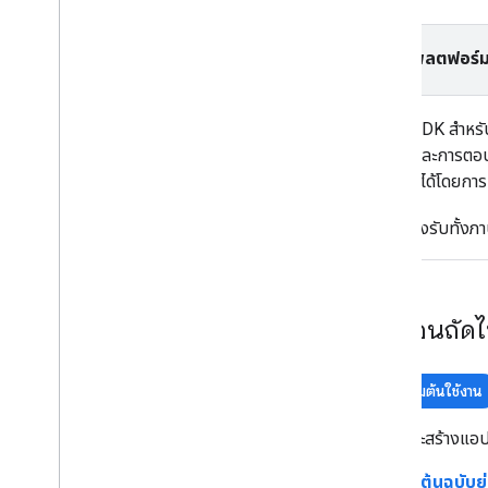
งานและแนวคิด
การสร้างและการกําหนดค่าแผนที่
เลือกแพลตฟอร์ม
การโต้ตอบกับแผนที่
วาดในแผนที่
Maps SDK สำหรับ 
ปรับแต่งแผนที่
แผนที่ และการตอบ
ปรับปรุงการช่วยเหลือพิเศษ
ของผู้ใช้ได้โดยกา
Maps API บน Wear OS
SDK รองรับทั้ง
ไลบรารีโอเพนซอร์ส
ห้องสมุดอเนกประสงค์
ส่วนขยาย KTX Kotlin
ไลบรารีการเขียนแผนที่
ขั้นตอนถัด
ไลบรารี Maps Rx
ปลั๊กอิน Secrets Gradle
เริ่มต้นใช้งาน
ย้ายข้อมูลจาก Maps SDK v3 รุ่นเบต้า
ตั้งค่าและสร้างแอ
คู่มือเริ่มต้นฉบับ