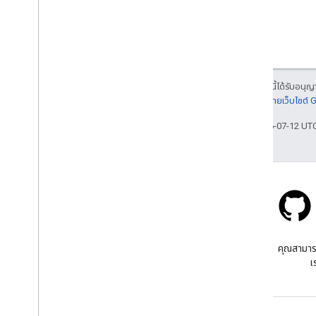
เนื้อหาของหน้าเว็บนี้ได้รับอนุ
รายละเอียดที่
นโยบายเว็บไซต์
อัปเดตล่าสุด 2026-07-12 UT
Stack Overflow
ถามคําถามภายใต้แท็ก google-
คุณสามาร
maps
เ