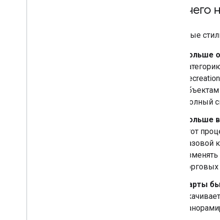
Maps API для Wear OS
Для чего 
Библиотеки с открытым исходным
кодом
Облачные стил
Библиотека утилит
Больше о
Расширения KTX Kotlin
категорию
Библиотека Maps Compose
Recreatio
Библиотека Maps Rx
объектам S
Плагин Secrets Gradle
Полный с
Перенос данных из Maps SDK
версии 3 (бета)
Больше в
этот про
Правила и условия
базовой 
Использование и оплата
изменять 
Отчеты и мониторинг
торговых т
Условия использования
Что нужно сделать для соблюдения
Карты бы
требований Google Play о раскрытии
скачивает
информации
панорами