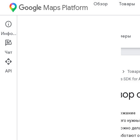
Обзор
Товары
Maps Platform
Android
Maps SDK for Android
Информация
Руководства
Справочные материалы
Примеры
Чат
API
Главная
Товар
Maps SDK for 
Maps SDK для Android
Обзор
Обзор 
Краткое руководство
Настройка
Содержание
Как настроить проект Google Cloud
Для чего нужны
Использование ключей API
Что можно дела
Настройка проекта Android Studio
Как работают о