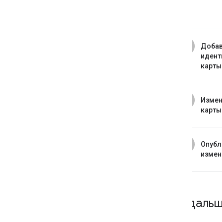
4
Добав
идент
карты
5
Измен
карты
6
Опубл
измен
Что даль