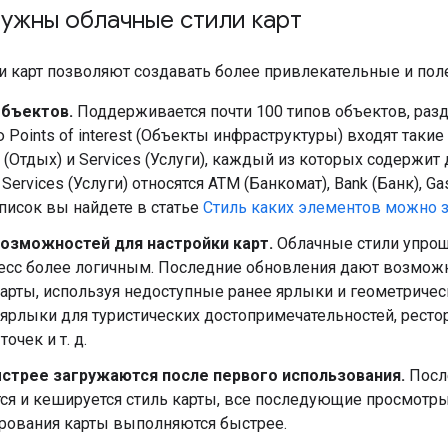
нужны облачные стили карт
и карт позволяют создавать более привлекательные и пол
бъектов.
Поддерживается почти 100 типов объектов, разде
 Points of interest (Объекты инфраструктуры) входят такие 
n (Отдых) и Services (Услуги), каждый из которых содержит
ervices (Услуги) относятся ATM (Банкомат), Bank (Банк), Gas 
писок вы найдете в статье
Стиль каких элементов можно з
озможностей для настройки карт.
Облачные стили упрощ
цесс более логичным. Последние обновления дают возмож
карты, используя недоступные ранее ярлыки и геометриче
ярлыки для туристических достопримечательностей, рестор
очек и т. д.
стрее загружаются после первого использования.
После
ся и кешируется стиль карты, все последующие просмотр
рования карты выполняются быстрее.