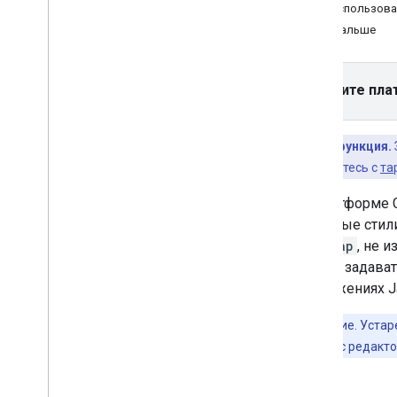
Версии
Как использова
Что дальше
Задачи и основные понятия
Создание и настройка карты
Взаимодействие с картой
Выберите пла
Рисование объектов на карте
Платная функция.
Настройте карту
iOS. Ознакомьтесь с
та
Настройка стилей облачных карт
Обзор
На платформе G
Начало работы
облачные стил
Как создавать и использовать
roadmap
, не 
стили карты
можно задавать
Как изменить настройки карты
приложениях Ja
Примеры стилей и инструкции
Устранение неполадок
Примечание. Устаре
Устаревшие облачные стили карт
как работать с редакт
Настройка с помощью стилей JSON
Специальные возможности