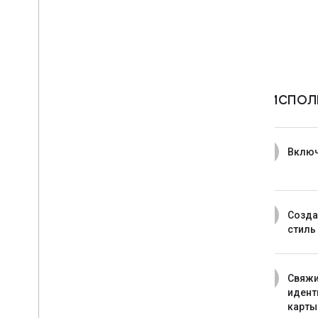
Как испол
1
Включ
2
Созда
стиль
3
Свяжи
идент
карты