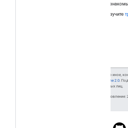
Ознакомь
Изучите
т
Если не указано иное, к
лицензии Apache 2.0
. По
аффилированных лиц.
Последнее обновление: 2