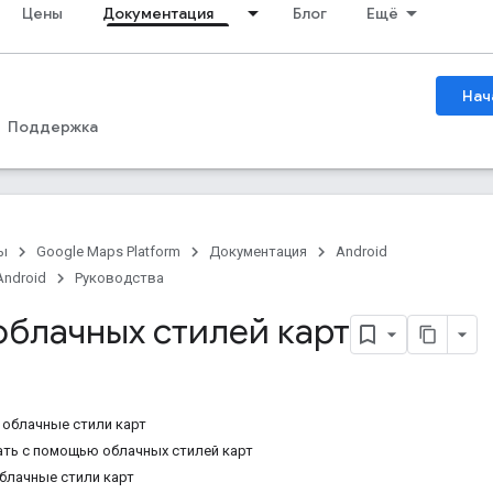
Цены
Документация
Блог
Ещё
Нач
Поддержка
ы
Google Maps Platform
Документация
Android
Android
Руководства
облачных стилей карт
 облачные стили карт
ть с помощью облачных стилей карт
блачные стили карт