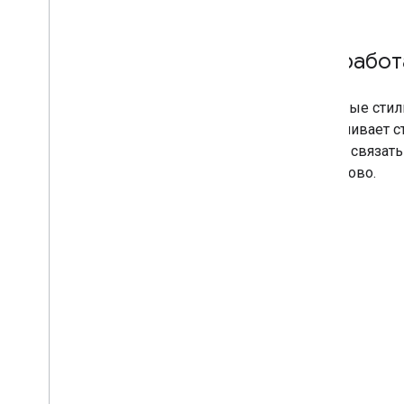
Как работ
Облачные стили
запрашивает ст
можно связать
одинаково.