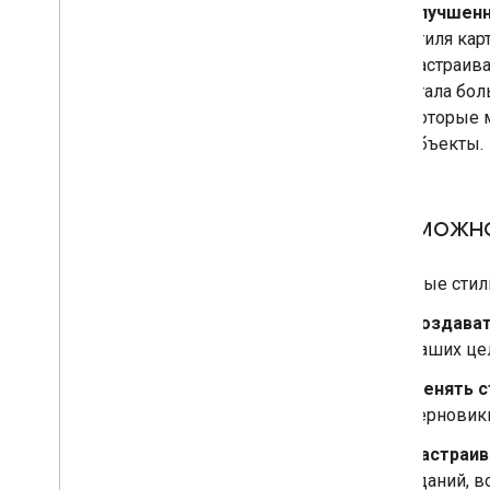
Улучшенн
стиля кар
настраив
стала бол
которые 
объекты.
Что можно
Облачные стил
Создават
ваших цел
Менять с
черновики
Настраив
зданий, в