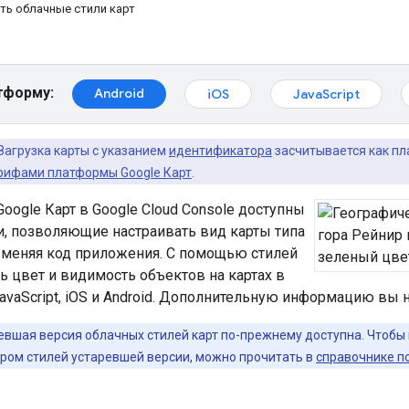
ть облачные стили карт
тформу:
Android
iOS
JavaScript
Загрузка карты с указанием
идентификатора
засчитывается как пл
рифами платформы Google Карт
.
oogle Карт в Google Cloud Console доступны
и, позволяющие настраивать вид карты типа
изменяя код приложения. С помощью стилей
 цвет и видимость объектов на картах в
vaScript, iOS и Android. Дополнительную информацию вы 
вшая версия облачных стилей карт по-прежнему доступна. Чтобы и
ором стилей устаревшей версии, можно прочитать в
справочнике п