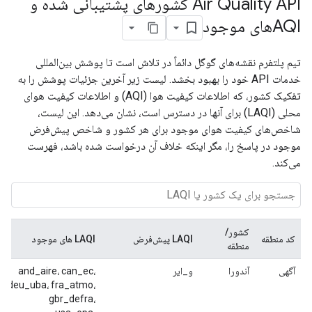
Air Quality API کشورهای پشتیبانی شده و
AQIهای موجود
تیم پلتفرم نقشه‌های گوگل دائماً در تلاش است تا پوشش بین‌المللی
خدمات API خود را بهبود بخشد. لیست زیر آخرین جزئیات پوشش را به
تفکیک کشور، که اطلاعات کیفیت هوا (AQI) و اطلاعات کیفیت هوای
محلی (LAQI) برای آنها در دسترس است، نشان می‌دهد. این لیست،
شاخص‌های کیفیت هوای موجود برای هر کشور و شاخص پیش‌فرض
موجود در پاسخ را، مگر اینکه خلاف آن درخواست شده باشد، فهرست
می‌کند.
کشور/
کد منطقه
LAQI پیش‌فرض
LAQI های موجود
منطقه
آگهی
آندورا
و_ایر
and_aire، can_ec،
deu_uba، fra_atmo،
gbr_defra،