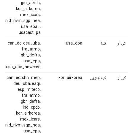
jpn_aeros،
kor_airkorea،
mex_icars،
nld_rivm، sgp_nea،
usa_epa_،
usacast_pa
کی ای
کنیا
usa_epa
can_ec، deu_uba،
fra_atmo،
gbr_defra،
usa_epa،
usa_epa_nowcast
کی آر
کره جنوبی
kor_airkorea
can_ec، chn_mep،
deu_uba، eaqi،
esp_miteco،
fra_atmo،
gbr_defra،
ind_cpcb،
kor_airkorea،
mex_icars،
nld_rivm، sgp_nea،
usa_epa،