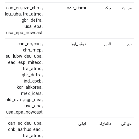
سی زد
چک
cze_chmi
can_ec، cze_chmi،
deu_uba، fra_atmo،
gbr_defra،
usa_epa،
usa_epa_nowcast
دی
آلمان
دوئو_اوبا
can_ec، caqi،
chn_mep،
deu_lubw، deu_uba،
eaqi، esp_miteco،
fra_atmo،
gbr_defra،
ind_cpcb،
kor_airkorea،
mex_icars،
nld_rivm، sgp_nea،
usa_epa،
usa_epa_nowcast
دی کی
دانمارک
ایکی
can_ec، deu_uba،
dnk_aarhus، eaqi،
fra_atmo،