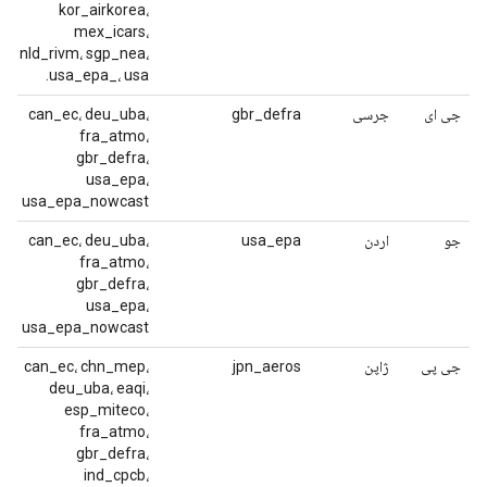
kor_airkorea،
mex_icars،
nld_rivm، sgp_nea،
usa_epa_، usa.
جی ای
جرسی
gbr_defra
can_ec، deu_uba،
fra_atmo،
gbr_defra،
usa_epa،
usa_epa_nowcast
جو
اردن
usa_epa
can_ec، deu_uba،
fra_atmo،
gbr_defra،
usa_epa،
usa_epa_nowcast
جی پی
ژاپن
jpn_aeros
can_ec، chn_mep،
deu_uba، eaqi،
esp_miteco،
fra_atmo،
gbr_defra،
ind_cpcb،