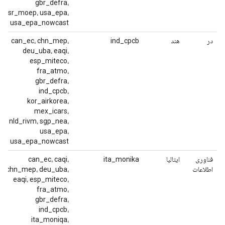
gbr_defra،
isr_moep، usa_epa،
usa_epa_nowcast
در
هند
ind_cpcb
can_ec، chn_mep،
deu_uba، eaqi،
esp_miteco،
fra_atmo،
gbr_defra،
ind_cpcb،
kor_airkorea،
mex_icars،
nld_rivm، sgp_nea،
usa_epa،
usa_epa_nowcast
فناوری
ایتالیا
ita_monika
can_ec، caqi،
اطلاعات
chn_mep، deu_uba،
eaqi، esp_miteco،
fra_atmo،
gbr_defra،
ind_cpcb،
ita_moniqa،