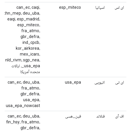
ای اس
اسپانیا
esp_miteco
can_ec، caqi،
chn_mep، deu_uba،
eaqi، esp_madrid،
esp_miteco،
fra_atmo،
gbr_defra،
ind_cpcb،
kor_airkorea،
mex_icars،
nld_rivm، sgp_nea،
usa_epa_، ایالات
متحده آمریکا
ای تی
اتیوپی
usa_epa
can_ec، deu_uba،
fra_atmo،
gbr_defra،
usa_epa،
usa_epa_nowcast
اف آی
فنلاند
فین_هسی
can_ec، deu_uba،
fin_hsy، fra_atmo،
gbr_defra،