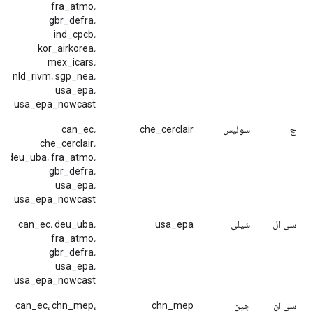
fra_atmo،
gbr_defra،
ind_cpcb،
kor_airkorea،
mex_icars،
nld_rivm، sgp_nea،
usa_epa،
usa_epa_nowcast
چ
سوئیس
che_cerclair
can_ec،
che_cerclair،
deu_uba، fra_atmo،
gbr_defra،
usa_epa،
usa_epa_nowcast
سی ال
شیلی
usa_epa
can_ec، deu_uba،
fra_atmo،
gbr_defra،
usa_epa،
usa_epa_nowcast
سی ان
چین
chn_mep
can_ec، chn_mep،