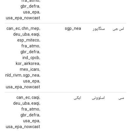
fra_atmo،
gbr_defra،
usa_epa،
usa_epa_nowcast
اس جی
سنگاپور
sgp_nea
can_ec، chn_mep،
deu_uba، eaqi،
esp_miteco،
fra_atmo،
gbr_defra،
ind_cpcb،
kor_airkorea،
mex_icars،
nld_rivm، sgp_nea،
usa_epa،
usa_epa_nowcast
سی
اسلوونی
ایکی
can_ec، caqi،
deu_uba، eaqi،
fra_atmo،
gbr_defra،
usa_epa،
usa_epa_nowcast