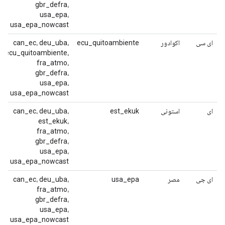
gbr_defra،
usa_epa،
usa_epa_nowcast
ای سی
اکوادور
ecu_quitoambiente
can_ec، deu_uba،
ecu_quitoambiente،
fra_atmo،
gbr_defra،
usa_epa،
usa_epa_nowcast
ای
استونی
est_ekuk
can_ec، deu_uba،
est_ekuk،
fra_atmo،
gbr_defra،
usa_epa،
usa_epa_nowcast
ای جی
مصر
usa_epa
can_ec، deu_uba،
fra_atmo،
gbr_defra،
usa_epa،
usa_epa_nowcast