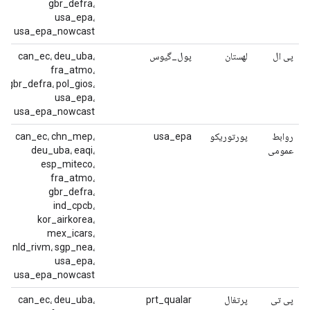
gbr_defra،
usa_epa،
usa_epa_nowcast
پی ال
لهستان
پول_گیوس
can_ec، deu_uba،
fra_atmo،
gbr_defra، pol_gios،
usa_epa،
usa_epa_nowcast
روابط
پورتوریکو
usa_epa
can_ec، chn_mep،
عمومی
deu_uba، eaqi،
esp_miteco،
fra_atmo،
gbr_defra،
ind_cpcb،
kor_airkorea،
mex_icars،
nld_rivm، sgp_nea،
usa_epa،
usa_epa_nowcast
پی تی
پرتغال
prt_qualar
can_ec، deu_uba،