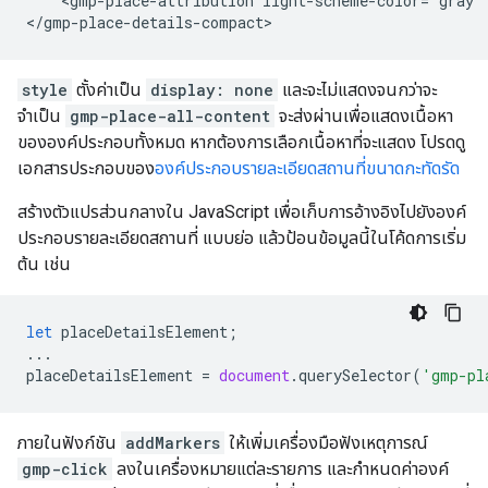
    <gmp-place-attribution light-scheme-color="gray" 
style
ตั้งค่าเป็น
display: none
และจะไม่แสดงจนกว่าจะ
จำเป็น
gmp-place-all-content
จะส่งผ่านเพื่อแสดงเนื้อหา
ขององค์ประกอบทั้งหมด หากต้องการเลือกเนื้อหาที่จะแสดง โปรดดู
เอกสารประกอบของ
องค์ประกอบรายละเอียดสถานที่ขนาดกะทัดรัด
สร้างตัวแปรส่วนกลางใน JavaScript เพื่อเก็บการอ้างอิงไปยังองค์
ประกอบรายละเอียดสถานที่ แบบย่อ แล้วป้อนข้อมูลนี้ในโค้ดการเริ่ม
ต้น เช่น
let
placeDetailsElement
;
...
placeDetailsElement
=
document
.
querySelector
(
'gmp-pl
ภายในฟังก์ชัน
addMarkers
ให้เพิ่มเครื่องมือฟังเหตุการณ์
gmp-click
ลงในเครื่องหมายแต่ละรายการ และกำหนดค่าองค์