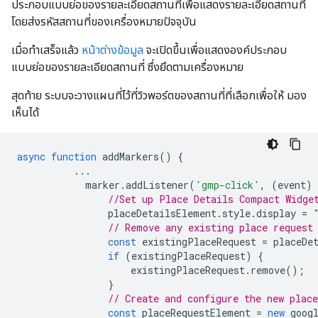
ประกอบแบบย่อของรายละเอียดสถานที่เพื่อแสดงรายละเอียดสถานที่
โดยส่งรหัสสถานที่ของเครื่องหมายปัจจุบัน
เมื่อทำเสร็จแล้ว
หน้าต่างข้อมูล
จะเปิดขึ้นเพื่อแสดงองค์ประกอบ
แบบย่อของรายละเอียดสถานที่ ซึ่งยึดตามเครื่องหมาย
สุดท้าย ระบบจะวางแผนที่ไว้ที่วิวพอร์ตของสถานที่ที่เลือกเพื่อให้ มอง
เห็นได้
async
function
addMarkers
()
{
...
marker
.
addListener
(
'gmp-click'
,
(
event
)
//Set up Place Details Compact Widge
placeDetailsElement
.
style
.
display
=
// Remove any existing place request
const
existingPlaceRequest
=
placeDe
if
(
existingPlaceRequest
)
{
existingPlaceRequest
.
remove
();
}
// Create and configure the new plac
const
placeRequestElement
=
new
goog