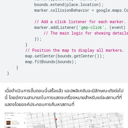
bounds
.
extend
(
place
.
location
);
marker
.
collisionBehavior
=
google
.
maps
.
C
// Add a click listener for each marker.
marker
.
addListener
(
'gmp-click'
,
(
event
)
// The main logic for showing detail
});
}
// Position the map to display all markers.
map
.
setCenter
(
bounds
.
getCenter
());
map
.
fitBounds
(
bounds
);
}
}
เมื่อดำเนินการขั้นตอนนี้เสร็จแล้ว แอปพลิเคชันจะมีลักษณะดังต่อไป
นี้ โดยมีความสามารถในการแสดงเครื่องหมายสำหรับแต่ละสถานที่ที่
แสดงโดยองค์ประกอบการค้นหาสถานที่