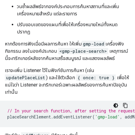
วนซ้ำผลลัพธ์จากองค์ประกอบการค้นหาสถานที่และเพิ่ม
เครื่องหมายสำหรับ แต่ละรายการ
ปรับขอบเขตของแผนที่เพื่อให้เครื่องหมายใหม่ทั้งหมด
ปรากฏ
หากต้องการฟังเมื่อมีผลการค้นหา ให้เพิ่ม
gmp-load
เครื่องฟัง
กิจกรรม ลงในองค์ประกอบ
<gmp-place-search>
เหตุการณ์
นี้จะทริกเกอร์หลังจากค้นหาเสร็จสมบูรณ์ และแสดงผลลัพธ์
เราจะเพิ่ม Listener ไว้ในฟังก์ชันการค้นหา (เช่น
updatePlaceList
) และใช้ตัวเลือก
{ once: true }
เพื่อให้
แน่ใจว่า Listener จะทริกเกอร์เฉพาะผลลัพธ์ของการค้นหาปัจจุบัน
เท่านั้น
// In your search function, after setting the reques
placeSearchElement
.
addEventListener
(
'gmp-load'
,
addM