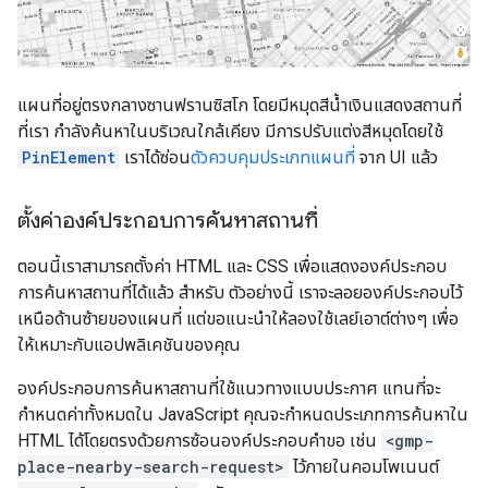
แผนที่อยู่ตรงกลางซานฟรานซิสโก โดยมีหมุดสีน้ำเงินแสดงสถานที่
ที่เรา กำลังค้นหาในบริเวณใกล้เคียง มีการปรับแต่งสีหมุดโดยใช้
PinElement
เราได้ซ่อน
ตัวควบคุมประเภทแผนที่
จาก UI แล้ว
ตั้งค่าองค์ประกอบการค้นหาสถานที่
ตอนนี้เราสามารถตั้งค่า HTML และ CSS เพื่อแสดงองค์ประกอบ
การค้นหาสถานที่ได้แล้ว สำหรับ ตัวอย่างนี้ เราจะลอยองค์ประกอบไว้
เหนือด้านซ้ายของแผนที่ แต่ขอแนะนำให้ลองใช้เลย์เอาต์ต่างๆ เพื่อ
ให้เหมาะกับแอปพลิเคชันของคุณ
องค์ประกอบการค้นหาสถานที่ใช้แนวทางแบบประกาศ แทนที่จะ
กำหนดค่าทั้งหมดใน JavaScript คุณจะกำหนดประเภทการค้นหาใน
HTML ได้โดยตรงด้วยการซ้อนองค์ประกอบคำขอ เช่น
<gmp-
place-nearby-search-request>
ไว้ภายในคอมโพเนนต์