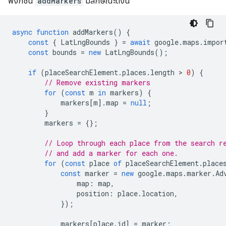
ฟังก์ชัน
addMarkers
มีลักษณะดังนี้
async
function
addMarkers
()
{
const
{
LatLngBounds
}
=
await
google
.
maps
.
impor
const
bounds
=
new
LatLngBounds
();
if
(
placeSearchElement
.
places
.
length
 > 
0
)
{
// Remove existing markers
for
(
const
m
in
markers
)
{
markers
[
m
].
map
=
null
;
}
markers
=
{};
// Loop through each place from the search r
// and add a marker for each one.
for
(
const
place
of
placeSearchElement
.
place
const
marker
=
new
google
.
maps
.
marker
.
Ad
map
:
map
,
position
:
place
.
location
,
});
markers
[
place
.
id
]
=
marker
;