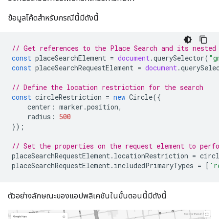
ข้อมูลโค้ดสำหรับกรณีนี้มีดังนี้
// Get references to the Place Search and its nested
const
placeSearchElement
=
document
.
querySelector
(
"g
const
placeSearchRequestElement
=
document
.
querySele
// Define the location restriction for the search
const
circleRestriction
=
new
Circle
({
center
:
marker
.
position
,
radius
:
500
});
// Set the properties on the request element to perf
placeSearchRequestElement
.
locationRestriction
=
circ
placeSearchRequestElement
.
includedPrimaryTypes
=
[
'r
ตัวอย่างลักษณะของแอปพลิเคชันในขั้นตอนนี้มีดังนี้