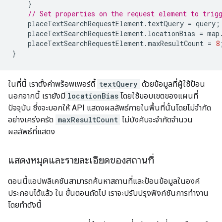
}
// Set properties on the request element to trig
placeTextSearchRequestElement
.
textQuery
=
query
;
placeTextSearchRequestElement
.
locationBias
=
map
placeTextSearchRequestElement
.
maxResultCount
=
8
}
ในที่นี้ เราตั้งค่าพร็อพเพอร์ตี้
textQuery
ด้วยข้อมูลที่ผู้ใช้ป้อน
นอกจากนี้ เรายังมี
locationBias
โดยใช้ขอบเขตของแผนที่
ปัจจุบัน ซึ่งจะบอกให้ API แสดงผลลัพธ์ภายในพื้นที่นั้นโดยไม่จำกัด
อย่างเคร่งครัด
maxResultCount
ไม่บังคับจะจำกัดจำนวน
ผลลัพธ์ที่แสดง
แสดงหมุดและรายละเอียดของสถานที่
ตอนนี้แอปพลิเคชันสามารถค้นหาสถานที่และป้อนข้อมูลในองค์
ประกอบได้แล้ว ใน ขั้นตอนถัดไป เราจะปรับปรุงฟังก์ชันการทำงาน
โดยทำดังนี้