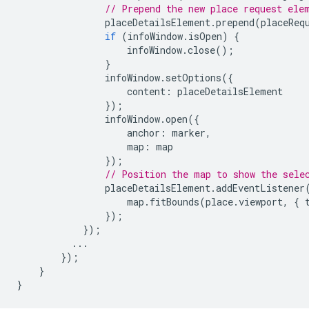
// Prepend the new place request ele
placeDetailsElement
.
prepend
(
placeReq
if
(
infoWindow
.
isOpen
)
{
infoWindow
.
close
();
}
infoWindow
.
setOptions
({
content
:
placeDetailsElement
});
infoWindow
.
open
({
anchor
:
marker
,
map
:
map
});
// Position the map to show the sele
placeDetailsElement
.
addEventListener
map
.
fitBounds
(
place
.
viewport
,
{
});
});
...
});
}
}