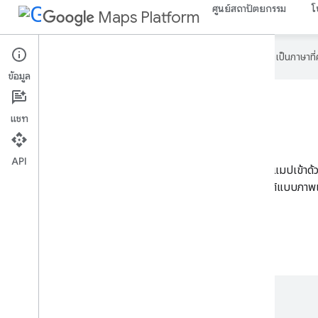
ศูนย์สถาปัตยกรรม
โ
Maps Platform
Google ใช้เทคโนโลยี AI เพื่อแปลเนื้อหาเป็นภาษา
ข้อมูล
การเล่าเรื่อง 3 มิติ
แชท
API
โซลูชันการเล่าเรื่องแบบ 3 มิติเชื่อมโยงการเล่าเรื่องและการแมปเข้าด้
การเล่าเรื่องแบบอินเทอร์แอกทีฟที่สมจริงโดยใช้การ์ด 3 มิติแบบภาพ
สำรวจแอป