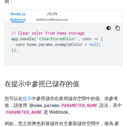
間：
Node.js
JSON
// Clear color from home storage
app
.
handle
(
'clearStoredColor'
,
conv
=>
{
conv
.
home
.
params
.
exampleColor
=
null
;
});
在提示中參照已儲存的值
您可以在
提示
中參照儲存在家用儲存空間中的值。供參考
值，請使用
$home.params.
PARAMETER_NAME
語法，其中
PARAMETER_NAME
是 Webhook。
例如，您之前將色彩值儲存在主畫面儲存空間中，做為 參