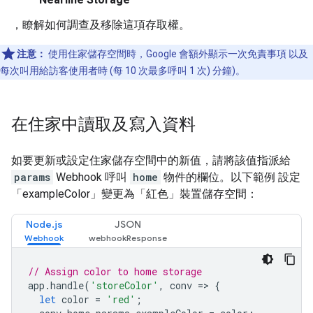
，瞭解如何調查及移除這項存取權。
注意：
使用住家儲存空間時，Google 會額外顯示一次免責事項 以及
每次叫用給訪客使用者時 (每 10 次最多呼叫 1 次) 分鐘)。
在住家中讀取及寫入資料
如要更新或設定住家儲存空間中的新值，請將該值指派給
params
Webhook 呼叫
home
物件的欄位。以下範例 設定
「exampleColor」變更為「紅色」裝置儲存空間：
Node.js
JSON
// Assign color to home storage
app
.
handle
(
'storeColor'
,
conv
=>
{
let
color
=
'red'
;