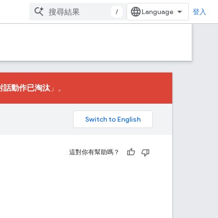
/
登入
對話動作已淘汰
」。
。
這對你有幫助嗎？