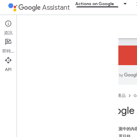
Actions on Google
Assistant
Actions on Google
資訊
即時通訊
API
建立方法
總覽
應用程式動作
網頁與內容動作
首頁
產品
G
智慧型住宅動作
Googl
Conversational Actions
為什麼要建構
這個頁面中的內
總覽
行動裝置目錄
裝置