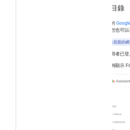
網站目錄
網路上的
Goog
連結。您也可以
注意：
目錄頁面的網
如果使用者已登入
下列範例顯示 F