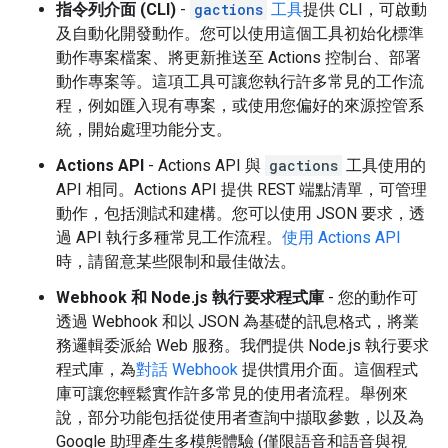
指令列介面 (CLI)
-
gactions
工具
提供 CLI，可啟動
及自動化開發動作。您可以使用這個工具初始化標準
動作專案檔案、將更新推送至 Actions 控制台、部署
動作專案等。這項工具可讓您執行許多常見的工作流
程，例如匯入現有專案，或使用您偏好的來源控管系
統，開始處理功能分支。
Actions API
- Actions API 與
gactions
工具使用的
API 相同。Actions API 提供 REST 端點清單，可管理
動作，包括測試和建構。您可以使用 JSON 要求，透
過 API 執行多種常見工作流程。
使用 Actions API
時，請留意某些限制和最佳做法。
Webhook 和 Node.js 執行要求程式庫
- 您的動作可
透過 Webhook 和以 JSON 為基礎的訊息格式，將業
務邏輯委派給 Web 服務。我們提供 Node.js 執行要求
程式庫，為
對話 Webhook
提供慣用介面。這個程式
庫可讓您輕鬆實作許多常見的使用者流程。舉例來
說，部分功能包括從使用者查詢中擷取參數，以及為
Google 助理產生多模態體驗 (僅限語音和語音與視