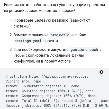
Если вы хотите работать над существующим проектом
из ревизии в системе контроля версий:
Проверьте целевую ревизию (зависит от
системы).
Замените значение
projectId
в файле
settings.yaml
проекта.
При необходимости запустите
gactions push
,
чтобы скопировать локальные файлы
конфигурации в проект Actions.
git clone https://github.com/my/repo.git
Cloning into 'repo'...

remote: Enumerating objects: 10, done.

remote: Counting objects: 100% (10/10), done.

remote: Compressing objects: 100% (9/9), done.

remote: Total 51 (delta 3), reused 3 (delta 1), pack-
Receiving objects: 100% (51/51), 36.86 KiB | 3.69 MiB