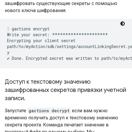
зашифровать существующие секреты с помощью
нового ключа шифрования.
gactions encrypt
Write your secret: *********************

Encrypting your client secret

path/to/myAction/sdk/settings/accountLinkingSecret.ya
y

Доступ к текстовому значению
зашифрованных секретов привязки учетной
записи
.
Запустите
gactions decrypt
если вам нужно
временно получить доступ к текстовому значению
секрета проекта. Команда печатает значение в
текстовый файл по вашему выбору. Мы