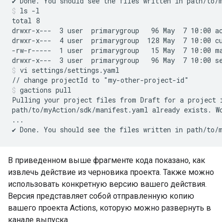
ls -l
total 8

drwxr-x---  3 user  primarygroup   96 May  7 10:00 ac
drwxr-x---  4 user  primarygroup  128 May  7 10:00 cu
-rw-r-----  1 user  primarygroup   15 May  7 10:00 ma
vi settings/settings.yaml
gactions pull
Pulling your project files from Draft for a project 
path/to/myAction/sdk/manifest.yaml already exists. Wo
...

В приведенном выше фрагменте кода показано, как
извлечь действие из черновика проекта. Также можно
использовать конкретную версию вашего действия.
Версия представляет собой отправленную копию
вашего проекта Actions, которую можно развернуть в
канале выпуска.