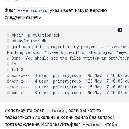
Флаг
--version-id
указывает, какую версию
следует извлечь.
mkdir -p myAction/sdk
cd myAction/sdk
gactions pull --project-id my-project-id --version
Pulling version "my-version-id" of the project "my-p
ls -l
total 8

drwxr-x---  3 user  primarygroup   96 May  7 10:00 ac
drwxr-x---  4 user  primarygroup  128 May  7 10:00 cu
-rw-r-----  1 user  primarygroup   15 May  7 10:00 ma
Используйте флаг
--force
, если вы хотите
перезаписать локальные копии файла без запроса
подтверждения. Используйте флаг
--clean
, чтобы