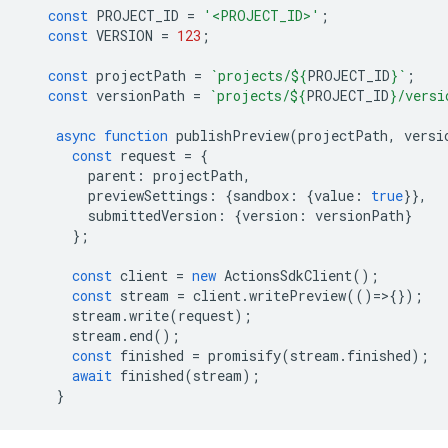
const
PROJECT_ID
=
'<PROJECT_ID>'
;
const
VERSION
=
123
;
const
projectPath
=
`projects/
${
PROJECT_ID
}
`
;
const
versionPath
=
`projects/
${
PROJECT_ID
}
/versi
async
function
publishPreview
(
projectPath
,
versi
const
request
=
{
parent
:
projectPath
,
previewSettings
:
{
sandbox
:
{
value
:
true
}},
submittedVersion
:
{
version
:
versionPath
}
};
const
client
=
new
ActionsSdkClient
();
const
stream
=
client
.
writePreview
(()
=
>
{});
stream
.
write
(
request
);
stream
.
end
();
const
finished
=
promisify
(
stream
.
finished
);
await
finished
(
stream
);
}