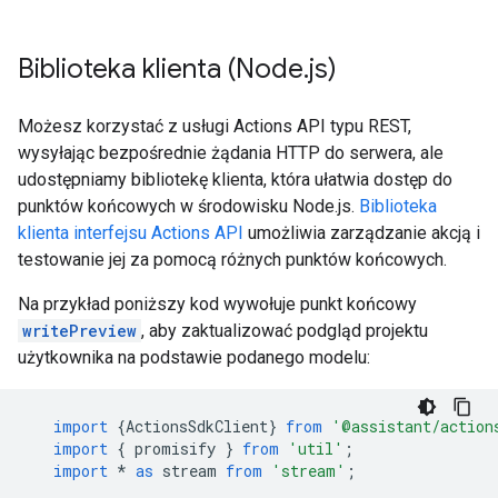
Biblioteka klienta (Node
.
js)
Możesz korzystać z usługi Actions API typu REST,
wysyłając bezpośrednie żądania HTTP do serwera, ale
udostępniamy bibliotekę klienta, która ułatwia dostęp do
punktów końcowych w środowisku Node.js.
Biblioteka
klienta interfejsu Actions API
umożliwia zarządzanie akcją i
testowanie jej za pomocą różnych punktów końcowych.
Na przykład poniższy kod wywołuje punkt końcowy
writePreview
, aby zaktualizować podgląd projektu
użytkownika na podstawie podanego modelu:
import
{
ActionsSdkClient
}
from
'@assistant/action
import
{
promisify
}
from
'util'
;
import
*
as
stream
from
'stream'
;