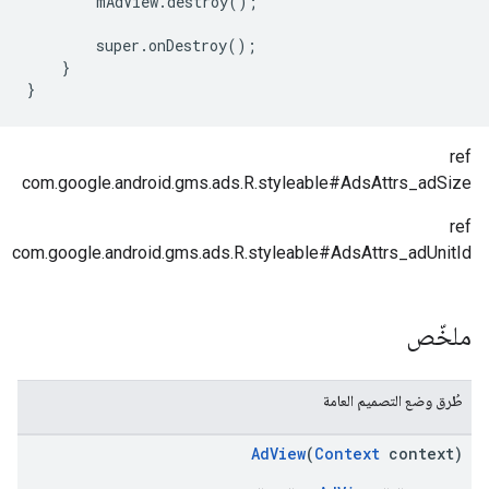
mAdView
.
destroy
();
super
.
onDestroy
();
}
}
ref
com.google.android.gms.ads.R.styleable#AdsAttrs_adSize
ref
com.google.android.gms.ads.R.styleable#AdsAttrs_adUnitId
ملخّص
طُرق وضع التصميم العامة
AdView
(
Context
context)