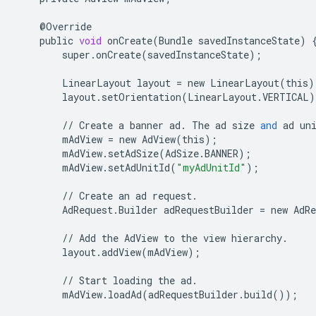
@
Override
public
void
onCreate
(
Bundle
savedInstanceState
)
super
.
onCreate
(
savedInstanceState
);
LinearLayout
layout
=
new
LinearLayout
(
this
)
layout
.
setOrientation
(
LinearLayout
.
VERTICAL
)
//
Create
a
banner
ad
.
The
ad
size
and
ad
un
mAdView
=
new
AdView
(
this
);
mAdView
.
setAdSize
(
AdSize
.
BANNER
);
mAdView
.
setAdUnitId
(
"myAdUnitId"
);
//
Create
an
ad
request
.
AdRequest
.
Builder
adRequestBuilder
=
new
AdRe
//
Add
the
AdView
to
the
view
hierarchy
.
layout
.
addView
(
mAdView
);
//
Start
loading
the
ad
.
mAdView
.
loadAd
(
adRequestBuilder
.
build
());