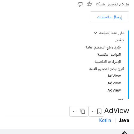
هل كان المحتوى مفيدًا؟
إرسال ملاحظات
على هذه الصفحة
ملخّص
طُرق وضع التصميم العامة
الثوابت المكتسبة
الإجراءات المكتسبة
طُرق وضع التصميم العامة
AdView
AdView
AdView
Ad
View
Kotlin
|
Java