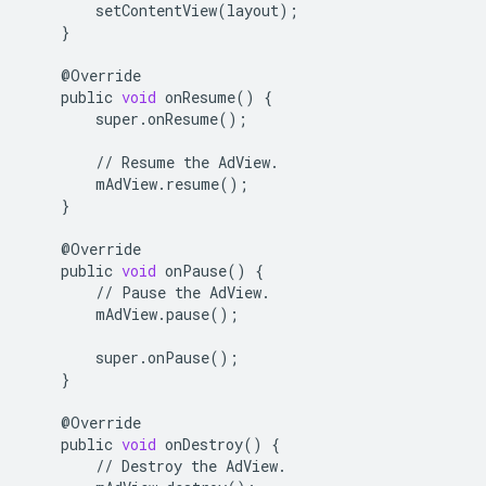
setContentView
(
layout
);
}
@
Override
public
void
onResume
()
{
super
.
onResume
();
//
Resume
the
AdView
.
mAdView
.
resume
();
}
@
Override
public
void
onPause
()
{
//
Pause
the
AdView
.
mAdView
.
pause
();
super
.
onPause
();
}
@
Override
public
void
onDestroy
()
{
//
Destroy
the
AdView
.