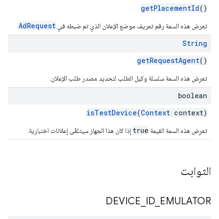
getPlacementId
()
AdRequest
تعرض هذه السمة رقم تعريف موضع الإعلان الذي تم ضبطه في
.
String
getRequestAgent
()
تعرِض هذه السمة سلسلة وكيل الطلب لتحديد مصدر طلب الإعلان.
boolean
isTestDevice
(
Context
context)
true
تعرِض هذه السمة القيمة
إذا كان هذا الجهاز سيتلقّى إعلانات اختبارية.
الثوابت
DEVICE
_
ID
_
EMULATOR