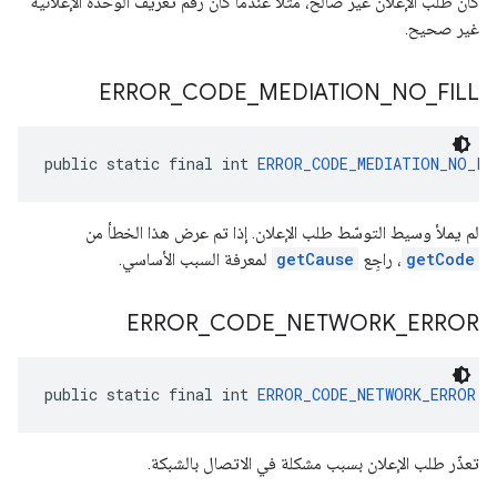
كان طلب الإعلان غير صالح، مثلاً عندما كان رقم تعريف الوحدة الإعلانية
غير صحيح.
ERROR
_
CODE
_
MEDIATION
_
NO
_
FILL
public static final int 
ERROR_CODE_MEDIATION_NO_FI
لم يملأ وسيط التوسّط طلب الإعلان. إذا تم عرض هذا الخطأ من
getCode
، راجِع
getCause
لمعرفة السبب الأساسي.
ERROR
_
CODE
_
NETWORK
_
ERROR
public static final int 
ERROR_CODE_NETWORK_ERROR
 =
تعذّر طلب الإعلان بسبب مشكلة في الاتصال بالشبكة.