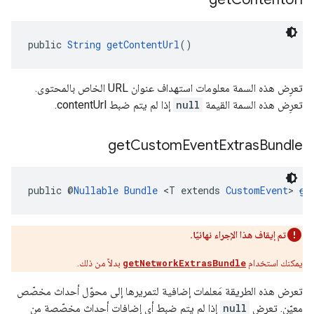
public 
String
getContentUrl
()
تعرِض هذه السمة معلومات استهداف عنوان URL الخاص بالمحتوى.
تعرِض هذه السمة القيمة
null
إذا لم يتم ضبط contentUrl.
get
Custom
Event
Extras
Bundle
public @
Nullable
Bundle
 <T extends 
CustomEvent
> 
ge
تم إيقاف هذا الإجراء نهائيًا.
يمكنك استخدام
getNetworkExtrasBundle
بدلاً من ذلك.
تعرض هذه الطريقة مَعلمات إضافية لتمريرها إلى محوّل أحداث مخصّص
معيّن. تعرِض
null
إذا لم يتم ضبط أي إضافات أحداث مخصّصة من