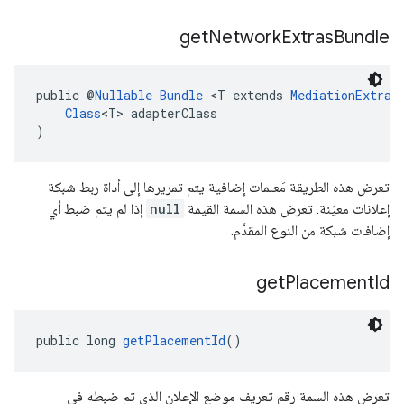
get
Network
Extras
Bundle
public @
Nullable
Bundle
 <T extends 
MediationExtras
Class
<T> adapterClass
)
تعرض هذه الطريقة مَعلمات إضافية يتم تمريرها إلى أداة ربط شبكة
إعلانات معيّنة. تعرض هذه السمة القيمة
null
إذا لم يتم ضبط أي
إضافات شبكة من النوع المقدَّم.
get
Placement
Id
public long 
getPlacementId
()
تعرض هذه السمة رقم تعريف موضع الإعلان الذي تم ضبطه في