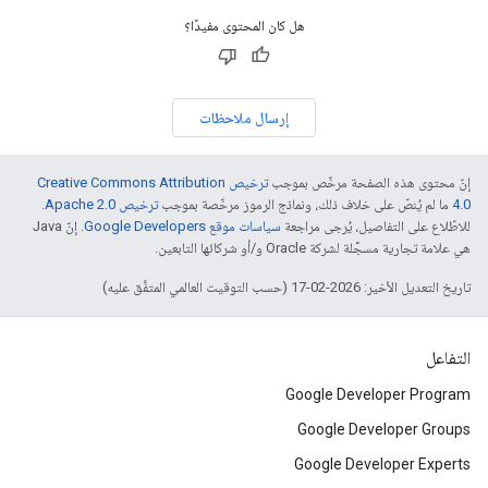
هل كان المحتوى مفيدًا؟
إرسال ملاحظات
إنّ محتوى هذه الصفحة مرخّص بموجب
ترخيص Creative Commons Attribution
4.0‏
ما لم يُنصّ على خلاف ذلك، ونماذج الرموز مرخّصة بموجب
ترخيص Apache 2.0‏
.
للاطّلاع على التفاصيل، يُرجى مراجعة
سياسات موقع Google Developers‏
. إنّ Java
هي علامة تجارية مسجَّلة لشركة Oracle و/أو شركائها التابعين.
تاريخ التعديل الأخير: 2026-02-17 (حسب التوقيت العالمي المتفَّق عليه)
التفاعل
Google Developer Program
Google Developer Groups
Google Developer Experts