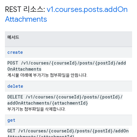
REST 리소스:
v1
.
courses
.
posts
.
add
On
Attachments
메서드
create
POST
/
v1
/
courses
/
{course
Id}
/
posts
/
{post
Id}
/
add
On
Attachments
게시물 아래에 부가기능 첨부파일을 만듭니다.
delete
DELETE
/
v1
/
courses
/
{course
Id}
/
posts
/
{post
Id}
/
add
On
Attachments
/
{attachment
Id}
부가기능 첨부파일을 삭제합니다.
get
GET
/
v1
/
courses
/
{course
Id}
/
posts
/
{post
Id}
/
add
On
Attachments
/
{attachment
Id}