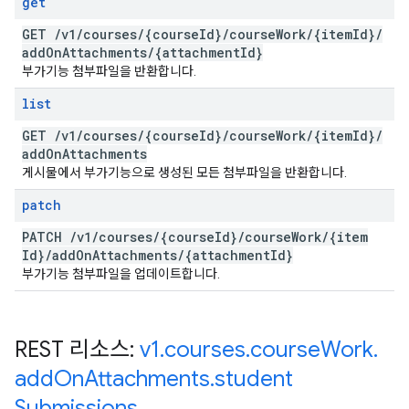
get
GET
/
v1
/
courses
/
{course
Id}
/
course
Work
/
{item
Id}
/
add
On
Attachments
/
{attachment
Id}
부가기능 첨부파일을 반환합니다.
list
GET
/
v1
/
courses
/
{course
Id}
/
course
Work
/
{item
Id}
/
add
On
Attachments
게시물에서 부가기능으로 생성된 모든 첨부파일을 반환합니다.
patch
PATCH
/
v1
/
courses
/
{course
Id}
/
course
Work
/
{item
Id}
/
add
On
Attachments
/
{attachment
Id}
부가기능 첨부파일을 업데이트합니다.
REST 리소스:
v1
.
courses
.
course
Work
.
add
On
Attachments
.
student
Submissions