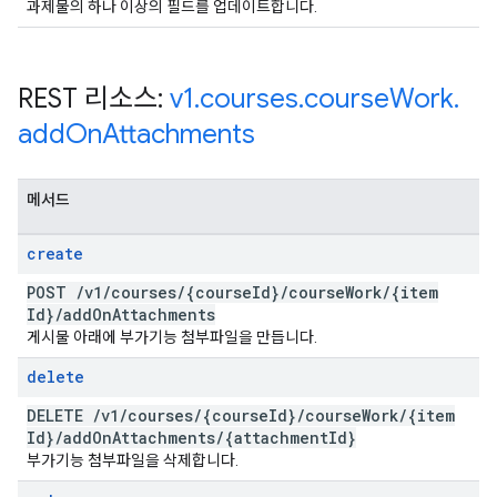
과제물의 하나 이상의 필드를 업데이트합니다.
REST 리소스:
v1
.
courses
.
course
Work
.
add
On
Attachments
메서드
create
POST
/
v1
/
courses
/
{course
Id}
/
course
Work
/
{item
Id}
/
add
On
Attachments
게시물 아래에 부가기능 첨부파일을 만듭니다.
delete
DELETE
/
v1
/
courses
/
{course
Id}
/
course
Work
/
{item
Id}
/
add
On
Attachments
/
{attachment
Id}
부가기능 첨부파일을 삭제합니다.