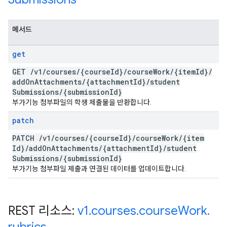
메서드
get
GET
/
v1
/
courses
/
{course
Id}
/
course
Work
/
{item
Id}
/
add
On
Attachments
/
{attachment
Id}
/
student
Submissions
/
{submission
Id}
부가기능 첨부파일의 학생 제출물을 반환합니다.
patch
PATCH
/
v1
/
courses
/
{course
Id}
/
course
Work
/
{item
Id}
/
add
On
Attachments
/
{attachment
Id}
/
student
Submissions
/
{submission
Id}
부가기능 첨부파일 제출과 연결된 데이터를 업데이트합니다.
REST 리소스:
v1
.
courses
.
course
Work
.