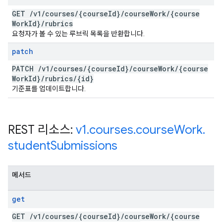
GET
/
v1
/
courses
/
{course
Id}
/
course
Work
/
{course
Work
Id}
/
rubrics
요청자가 볼 수 있는 루브릭 목록을 반환합니다.
patch
PATCH
/
v1
/
courses
/
{course
Id}
/
course
Work
/
{course
Work
Id}
/
rubrics
/
{id}
기준표를 업데이트합니다.
REST 리소스:
v1
.
courses
.
course
Work
.
student
Submissions
메서드
get
GET
/
v1
/
courses
/
{course
Id}
/
course
Work
/
{course