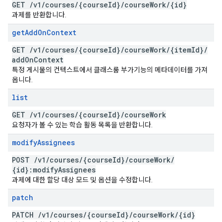
GET
/
v1
/
courses
/
{course
Id}
/
course
Work
/
{id}
과제를 반환합니다.
get
Add
On
Context
GET
/
v1
/
courses
/
{course
Id}
/
course
Work
/
{item
Id}
/
add
On
Context
특정 게시물의 컨텍스트에서 클래스룸 부가기능의 메타데이터를 가져
옵니다.
list
GET
/
v1
/
courses
/
{course
Id}
/
course
Work
요청자가 볼 수 있는 학습 활동 목록을 반환합니다.
modify
Assignees
POST
/
v1
/
courses
/
{course
Id}
/
course
Work
/
{id}:modify
Assignees
과제에 대한 할당 대상 모드 및 옵션을 수정합니다.
patch
PATCH
/
v1
/
courses
/
{course
Id}
/
course
Work
/
{id}