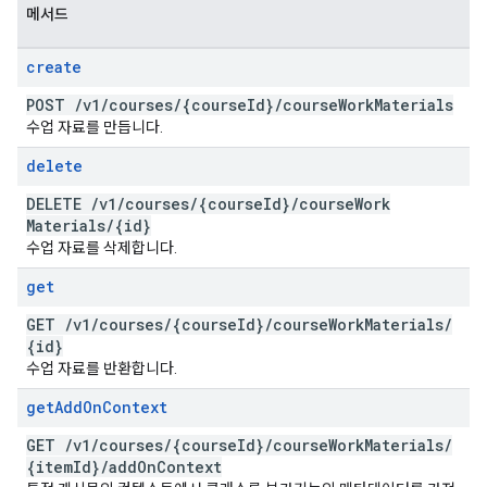
메서드
create
POST
/
v1
/
courses
/
{course
Id}
/
course
Work
Materials
수업 자료를 만듭니다.
delete
DELETE
/
v1
/
courses
/
{course
Id}
/
course
Work
Materials
/
{id}
수업 자료를 삭제합니다.
get
GET
/
v1
/
courses
/
{course
Id}
/
course
Work
Materials
/
{id}
수업 자료를 반환합니다.
get
Add
On
Context
GET
/
v1
/
courses
/
{course
Id}
/
course
Work
Materials
/
{item
Id}
/
add
On
Context