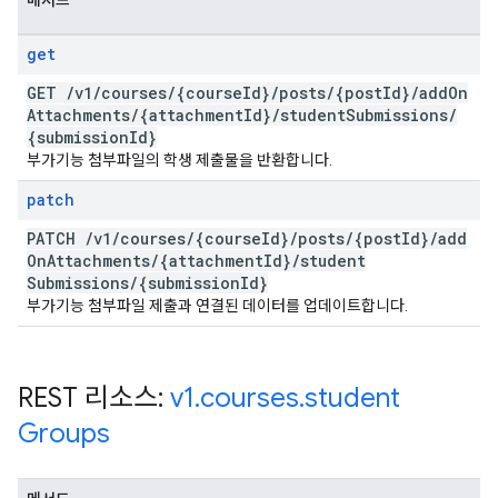
메서드
get
GET
/
v1
/
courses
/
{course
Id}
/
posts
/
{post
Id}
/
add
On
Attachments
/
{attachment
Id}
/
student
Submissions
/
{submission
Id}
부가기능 첨부파일의 학생 제출물을 반환합니다.
patch
PATCH
/
v1
/
courses
/
{course
Id}
/
posts
/
{post
Id}
/
add
On
Attachments
/
{attachment
Id}
/
student
Submissions
/
{submission
Id}
부가기능 첨부파일 제출과 연결된 데이터를 업데이트합니다.
REST 리소스:
v1
.
courses
.
student
Groups