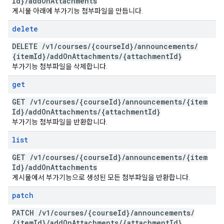
Id}
/
add
On
Attachments
게시물 아래에 부가기능 첨부파일을 만듭니다.
delete
DELETE
/
v1
/
courses
/
{course
Id}
/
announcements
/
{item
Id}
/
add
On
Attachments
/
{attachment
Id}
부가기능 첨부파일을 삭제합니다.
get
GET
/
v1
/
courses
/
{course
Id}
/
announcements
/
{item
Id}
/
add
On
Attachments
/
{attachment
Id}
부가기능 첨부파일을 반환합니다.
list
GET
/
v1
/
courses
/
{course
Id}
/
announcements
/
{item
Id}
/
add
On
Attachments
게시물에서 부가기능으로 생성된 모든 첨부파일을 반환합니다.
patch
PATCH
/
v1
/
courses
/
{course
Id}
/
announcements
/
{item
Id}
/
add
On
Attachments
/
{attachment
Id}