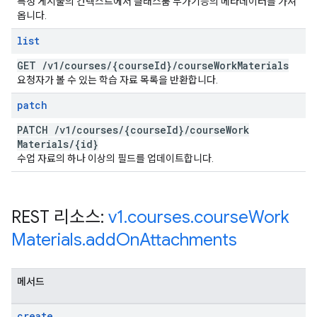
특정 게시물의 컨텍스트에서 클래스룸 부가기능의 메타데이터를 가져
옵니다.
list
GET
/
v1
/
courses
/
{course
Id}
/
course
Work
Materials
요청자가 볼 수 있는 학습 자료 목록을 반환합니다.
patch
PATCH
/
v1
/
courses
/
{course
Id}
/
course
Work
Materials
/
{id}
수업 자료의 하나 이상의 필드를 업데이트합니다.
REST 리소스:
v1
.
courses
.
course
Work
Materials
.
add
On
Attachments
메서드
create