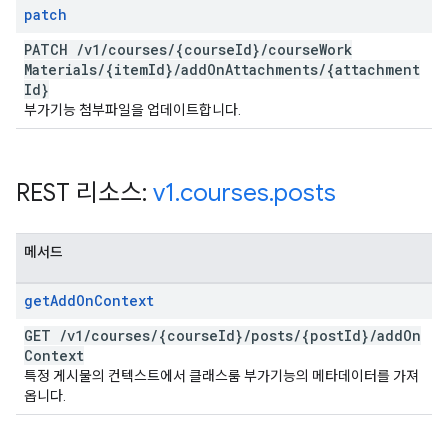
patch
PATCH
/
v1
/
courses
/
{course
Id}
/
course
Work
Materials
/
{item
Id}
/
add
On
Attachments
/
{attachment
Id}
부가기능 첨부파일을 업데이트합니다.
REST 리소스:
v1
.
courses
.
posts
메서드
get
Add
On
Context
GET
/
v1
/
courses
/
{course
Id}
/
posts
/
{post
Id}
/
add
On
Context
특정 게시물의 컨텍스트에서 클래스룸 부가기능의 메타데이터를 가져
옵니다.