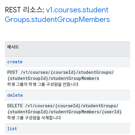
REST 리소스:
v1
.
courses
.
student
Groups
.
student
Group
Members
메서드
create
POST
/
v1
/
courses
/
{course
Id}
/
student
Groups
/
{student
Group
Id}
/
student
Group
Members
학생 그룹의 학생 그룹 구성원을 만듭니다.
delete
DELETE
/
v1
/
courses
/
{course
Id}
/
student
Groups
/
{student
Group
Id}
/
student
Group
Members
/
{user
Id}
학생 그룹 구성원을 삭제합니다.
list