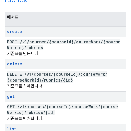
rubrics
메서드
create
POST
/
v1
/
courses
/
{course
Id}
/
course
Work
/
{course
Work
Id}
/
rubrics
기준표를 만듭니다.
delete
DELETE
/
v1
/
courses
/
{course
Id}
/
course
Work
/
{course
Work
Id}
/
rubrics
/
{id}
기준표를 삭제합니다.
get
GET
/
v1
/
courses
/
{course
Id}
/
course
Work
/
{course
Work
Id}
/
rubrics
/
{id}
기준표를 반환합니다.
list