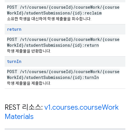
POST
/
v1
/
courses
/
{course
Id}
/
course
Work
/
{course
Work
Id}
/
student
Submissions
/
{id}:reclaim
소유한 학생을 대신하여 학생 제출물을 회수합니다.
return
POST
/
v1
/
courses
/
{course
Id}
/
course
Work
/
{course
Work
Id}
/
student
Submissions
/
{id}:return
학생 제출물을 반환합니다.
turn
In
POST
/
v1
/
courses
/
{course
Id}
/
course
Work
/
{course
Work
Id}
/
student
Submissions
/
{id}:turn
In
학생 제출물을 제출합니다.
REST 리소스:
v1
.
courses
.
course
Work
Materials