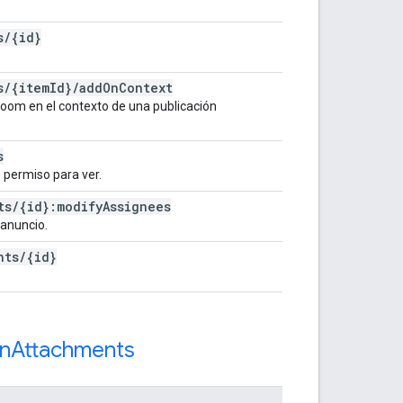
s
/
{id}
s
/
{item
Id}
/
add
On
Context
om en el contexto de una publicación
s
e permiso para ver.
ts
/
{id}:modify
Assignees
 anuncio.
nts
/
{id}
n
Attachments