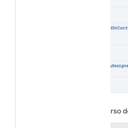
get
get
Add
On
Cont
list
modify
Assign
patch
Recurso d