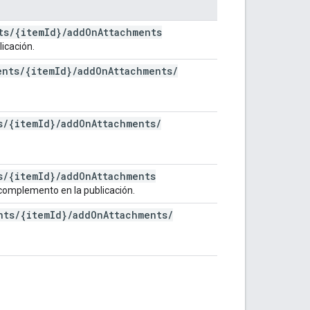
ts
/
{item
Id}
/
add
On
Attachments
icación.
ents
/
{item
Id}
/
add
On
Attachments
/
s
/
{item
Id}
/
add
On
Attachments
/
s
/
{item
Id}
/
add
On
Attachments
 complemento en la publicación.
nts
/
{item
Id}
/
add
On
Attachments
/