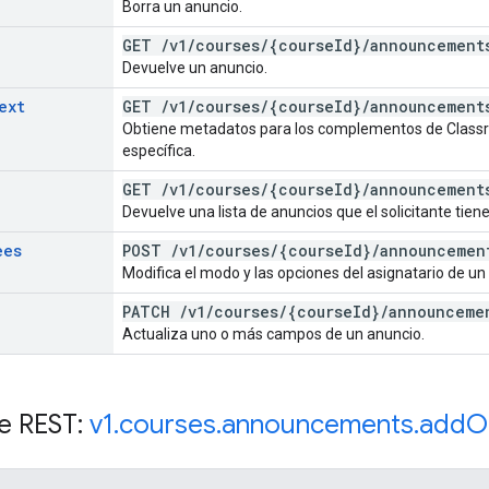
Borra un anuncio.
GET
/
v1
/
courses
/
{course
Id}
/
announcement
Devuelve un anuncio.
ext
GET
/
v1
/
courses
/
{course
Id}
/
announcement
Obtiene metadatos para los complementos de Classro
específica.
GET
/
v1
/
courses
/
{course
Id}
/
announcement
Devuelve una lista de anuncios que el solicitante tien
ees
POST
/
v1
/
courses
/
{course
Id}
/
announcemen
Modifica el modo y las opciones del asignatario de un
PATCH
/
v1
/
courses
/
{course
Id}
/
announceme
Actualiza uno o más campos de un anuncio.
e REST:
v1
.
courses
.
announcements
.
add
O