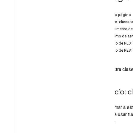
courses
.
course
Work
.
add
On
Attachments
En esta página
courses
.
course
Work
.
add
On
Servicio: class
Attachments
.
student
Submissions
Documento de 
courses
.
course
Work
.
rubrics
Extremo de ser
courses
.
course
Work
.
student
Submissions
Recurso de REST
courses
.
course
Work
Materials
Recurso de REST:
courses
.
course
Work
Materials
.
add
On
Attachments
publicaciones de cursos
Administra clase
courses
.
posts
.
add
On
Attachments
courses
.
posts
.
add
On
Attachments
.
student
Submissions
Servicio: 
courses
.
student
Groups
courses
.
student
Groups
.
student
Group
Members
Para llamar a e
courses
.
students
necesita usar tu
courses
.
teachers
a la API.
cursos
.
topics