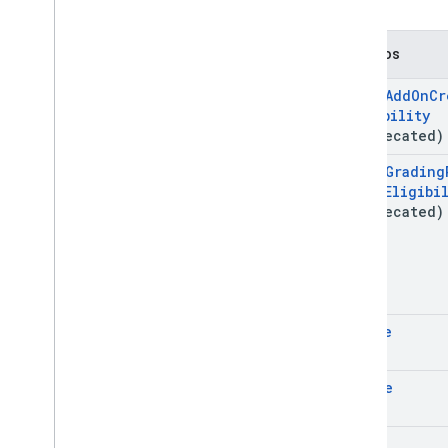
Material
Modificar Individual
Students
Options
Métodos
Versión preliminar
Estado del envío
check
Add
On
Cr
Time
Of
Day
Eligibility
Video de You
Tube
(deprecated)
check
Grading
Referencia de la biblioteca cliente
Setup
Eligibi
Navegador
(deprecated)
Go
Java
.
NET
Node
.
js
PHP
create
Python
Ruby
delete
Otra referencia
get
Accede a las APIs de vista previa