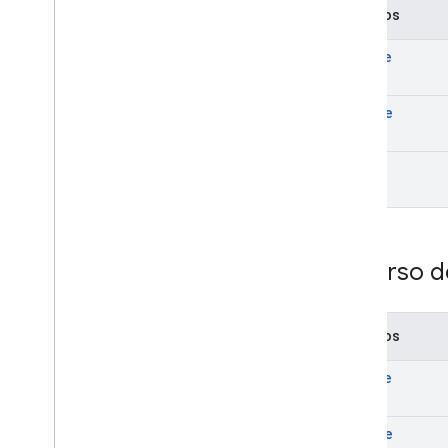
Métodos
create
delete
list
Recurso d
Métodos
create
delete