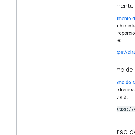
invitaciones
Documento 
registrations
Perfiles de usuario
Un
Documento d
user
Profiles
.
guardian
Invitations
compilar bibliot
user
Profiles
.
guardians
puede proporcio
siguiente:
Tipos
Add
On
Context
https://c
Modo de usuario asignado
Tipo
De
Trabajo
De
Curso
Extremo de 
Fecha
Archivo de Drive
Un
extremo de s
Carpeta de Drive
varios extremos 
Formulario
relativos a él:
Categoría de calificación
https://
Grading
Period
Settings
Individual
Students
Options
Vínculo
Recurso d
List
Add
On
Attachments
Response