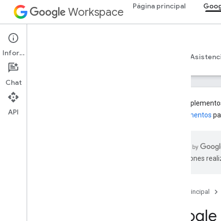
Página principal
Goog
Workspace
Google Classroom
Información
Descripción general
Guías
Referencia
Asistenc
Chat
Los complementos 
API
complementos
pa
Descripción general
Recursos de REST
traducciones real
cursos
courses
.
aliases
courses
.
announcements
Página principal
courses
.
announcements
.
add
On
Attachments
Google 
courses
.
course
Work