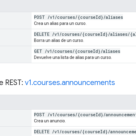
POST
/
v1
/
courses
/
{course
Id}
/
aliases
Crea un alias para un curso.
DELETE
/
v1
/
courses
/
{course
Id}
/
aliases
/
{a
Borra un alias de un curso.
GET
/
v1
/
courses
/
{course
Id}
/
aliases
Devuelve una lista de alias para un curso.
e REST:
v1
.
courses
.
announcements
POST
/
v1
/
courses
/
{course
Id}
/
announcemen
Crea un anuncio.
DELETE
/
v1
/
courses
/
{course
Id}
/
announcem