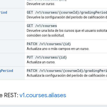
Devuelve un curso.
riod
GET
/
v1
/
courses
/
{course
Id}
/
grading
Perio
Devuelve la configuración del período de calificación 
GET
/
v1
/
courses
Devuelve una lista de los cursos que el usuario solicit
coinciden con la solicitud.
PATCH
/
v1
/
courses
/
{id}
Actualiza uno o más campos en un curso.
PUT
/
v1
/
courses
/
{id}
Actualiza un curso.
g
Period
PATCH
/
v1
/
courses
/
{course
Id}
/
grading
Per
Actualiza la configuración del período de calificación 
e REST:
v1
.
courses
.
aliases