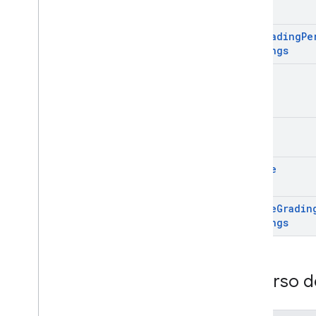
Parámetros de búsqueda estándar
Límites de uso
get
Grading
Pe
Settings
Descargas
list
Bibliotecas cliente con
compatibilidad con la elegibilidad
del usuario
Bibliotecas cliente con
patch
compatibilidad para objetivos de
aprendizaje
update
update
Gradin
Settings
Recurso d