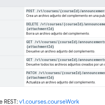
POST
/
v1
/
courses
/
{course
Id}
/
announcemen
Crea un archivo adjunto del complemento en una publ
DELETE
/
v1
/
courses
/
{course
Id}
/
announcem
{attachment
Id}
Borra un archivo adjunto del complemento.
GET
/
v1
/
courses
/
{course
Id}
/
announcement
{attachment
Id}
Devuelve un archivo adjunto del complemento.
GET
/
v1
/
courses
/
{course
Id}
/
announcement
Devuelve todos los archivos adjuntos creados por un
PATCH
/
v1
/
courses
/
{course
Id}
/
announceme
{attachment
Id}
Actualiza un archivo adjunto del complemento.
e REST:
v1
.
courses
.
course
Work