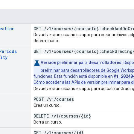
eation
GET
/
v1
/
courses
/
{course
Id}:check
Add
On
Cr
Devuelve si un usuario es apto para crear archivos 
determinado.
Periods
GET
/
v1
/
courses
/
{course
Id}:check
Grading
lity
Versión preliminar para desarrolladores:
Dispo
preliminar para desarrolladores de Google Works
V1_20240
funciones. Esta función está disponible en
Cómo acceder a las APIs de versión preliminar
para o
Devuelve si un usuario es apto para actualizar Gradi
POST
/
v1
/
courses
Crea un curso.
DELETE
/
v1
/
courses
/
{id}
Borra un curso.
GET
/
v1
/
courses
/
{id}