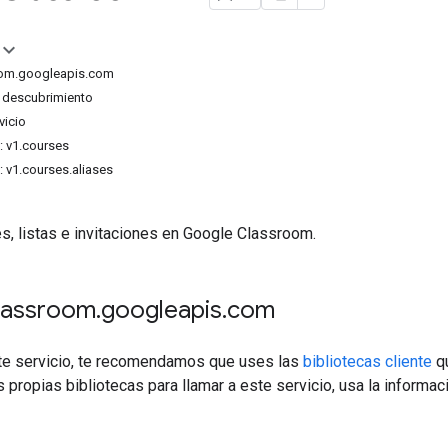
room.googleapis.com
descubrimiento
vicio
: v1.courses
 v1.courses.aliases
s, listas e invitaciones en Google Classroom.
classroom
.
googleapis
.
com
ste servicio, te recomendamos que uses las
bibliotecas cliente
qu
s propias bibliotecas para llamar a este servicio, usa la informac