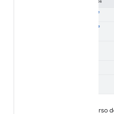
Métodos
create
delete
get
list
patch
Recurso d