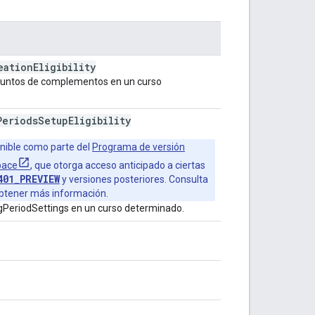
eation
Eligibility
adjuntos de complementos en un curso
Periods
Setup
Eligibility
nible como parte del
Programa de versión
pace
, que otorga acceso anticipado a ciertas
401_PREVIEW
y versiones posteriores. Consulta
btener más información.
ngPeriodSettings en un curso determinado.