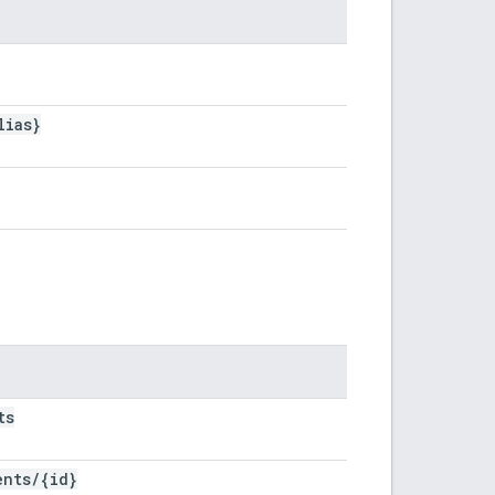
lias}
ts
ents
/
{id}