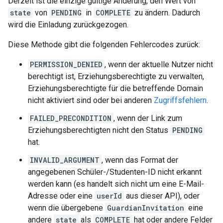
Derzeit ist die einzige gültige Änderung, den Wert von
state
von
PENDING
in
COMPLETE
zu ändern. Dadurch
wird die Einladung zurückgezogen.
Diese Methode gibt die folgenden Fehlercodes zurück:
PERMISSION_DENIED
, wenn der aktuelle Nutzer nicht
berechtigt ist, Erziehungsberechtigte zu verwalten,
Erziehungsberechtigte für die betreffende Domain
nicht aktiviert sind oder bei anderen
Zugriffsfehlern
.
FAILED_PRECONDITION
, wenn der Link zum
Erziehungsberechtigten nicht den Status
PENDING
hat.
INVALID_ARGUMENT
, wenn das Format der
angegebenen Schüler-/Studenten-ID nicht erkannt
werden kann (es handelt sich nicht um eine E-Mail-
Adresse oder eine
userId
aus dieser API), oder
wenn die übergebene
GuardianInvitation
eine
andere
state
als
COMPLETE
hat oder andere Felder