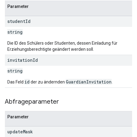
Parameter
student
Id
string
Die ID des Schülers oder Studenten, dessen Einladung für
Erziehungsberechtigte geändert werden soll.
invitation
Id
string
id
GuardianInvitation
Das Feld
der zu ändernden
.
Abfrageparameter
Parameter
update
Mask