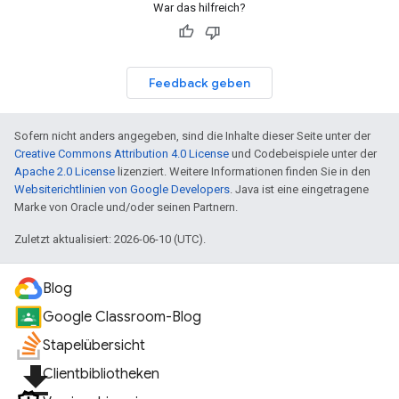
War das hilfreich?
Feedback geben
Sofern nicht anders angegeben, sind die Inhalte dieser Seite unter der
Creative Commons Attribution 4.0 License
und Codebeispiele unter der
Apache 2.0 License
lizenziert. Weitere Informationen finden Sie in den
Websiterichtlinien von Google Developers
. Java ist eine eingetragene
Marke von Oracle und/oder seinen Partnern.
Zuletzt aktualisiert: 2026-06-10 (UTC).
Blog
Google Classroom-Blog
Stapelübersicht
file_download
Clientbibliotheken