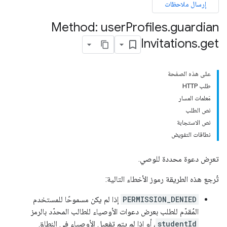
إرسال ملاحظات
co
Method: user
Profiles
.
guardian
Invitations
.
get
على هذه الصفحة
طلب HTTP
مَعلمات المسار
نص الطلب
نص الاستجابة
نطاقات التفويض
تعرِض دعوة محددة للوصي.
تُرجع هذه الطريقة رموز الأخطاء التالية:
PERMISSION_DENIED
إذا لم يكن مسموحًا للمستخدم
المُقدّم للطلب بعرض دعوات الأوصياء للطالب المحدّد بالرمز
studentId
، أو إذا لم يتم تفعيل الأوصياء في النطاق