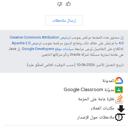
إرسال ملاحظات
إنّ محتوى هذه الصفحة مرخّص بموجب
ترخيص Creative Commons Attribution
4.0‏
ما لم يُنصّ على خلاف ذلك، ونماذج الرموز مرخّصة بموجب
ترخيص Apache 2.0‏
.
للاطّلاع على التفاصيل، يُرجى مراجعة
سياسات موقع Google Developers‏
. إنّ Java
هي علامة تجارية مسجَّلة لشركة Oracle و/أو شركائها التابعين.
تاريخ التعديل الأخير: 2026-06-10 (حسب التوقيت العالمي المتفَّق عليه)
المدونة
مدوّنة Google Classroom
نظرة عامة على الحزمة
file_download
مكتبات العملاء
ملاحظات حول الإصدار