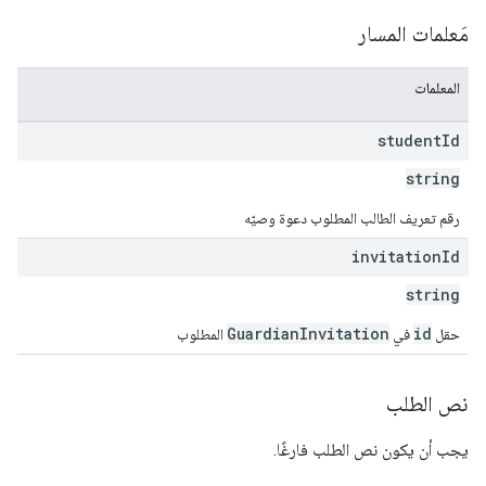
مَعلمات المسار
المعلمات
student
Id
string
رقم تعريف الطالب المطلوب دعوة وصيّه
invitation
Id
string
GuardianInvitation
id
حقل
في
المطلوب
نص الطلب
يجب أن يكون نص الطلب فارغًا.