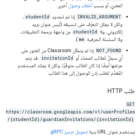
المعنيّ، أو بسبب
أخطاء وصول
أخرى.
INVALID_ARGUMENT
إذا تم تحديد
studentId
،
ولكن لا يمكن التعرّف على تنسيقه (ليس عنوان بريد
إلكتروني، ولا
studentId
من واجهة برمجة التطبيقات،
ولا السلسلة الحرفية
me
).
NOT_FOUND
إذا لم يتمكّن Classroom من العثور على
أي سجلّ للطالب المحدّد أو
invitationId
. قد يتم
عرضها أيضًا إذا كان الطالب متوفّرًا، ولكن لا يملك المستخدم
المُقدّم للطلب إذن الوصول إلى هذا الطالب.
طلب HTTP
GET
https://classroom.googleapis.com/v1/userProfiles
/{studentId}/guardianInvitations/{invitationId}
يستخدِم عنوان URL بنية
تحويل ترميز gRPC
.