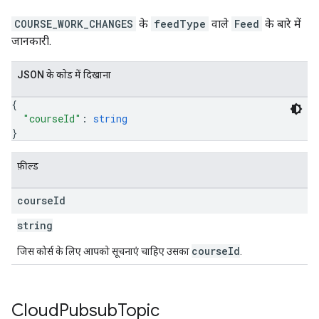
COURSE_WORK_CHANGES
के
feedType
वाले
Feed
के बारे में
जानकारी.
JSON के काेड में दिखाना
{
"courseId"
: 
string
}
फ़ील्ड
course
Id
string
courseId
जिस कोर्स के लिए आपको सूचनाएं चाहिए उसका
.
Cloud
Pubsub
Topic