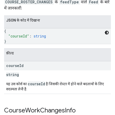
COURSE_ROSTER_CHANGES
के
feedType
वाले
Feed
के बारे
में जानकारी.
JSON के काेड में दिखाना
{
"courseId"
: 
string
}
फ़ील्ड
course
Id
string
courseId
यह उस कोर्स का
है जिसकी रोस्टर में होने वाले बदलावों के लिए
सदस्यता लेनी है.
Course
Work
Changes
Info