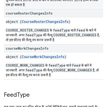
यूनियन फ़ील्ड
. फ़ीड के बारे में अतिरिक्त पैरामीटर.
इनमें से सिर्फ़
एक हो सकता है:
course
Roster
Changes
Info
object (
CourseRosterChangesInfo
)
COURSE_ROSTER_CHANGES
feedType
Feed
के
वाले
के बारे में
feedType
COURSE_ROSTER_CHANGES
जानकारी. अगर
की वैल्यू
है,
तो इस फ़ील्ड की वैल्यू तय करना ज़रूरी है.
course
Work
Changes
Info
object (
CourseWorkChangesInfo
)
COURSE_WORK_CHANGES
feedType
Feed
के
वाले
के बारे में
feedType
COURSE_WORK_CHANGES
जानकारी. अगर
की वैल्यू
है, तो
इस फ़ील्ड की वैल्यू तय करना ज़रूरी है.
Feed
Type