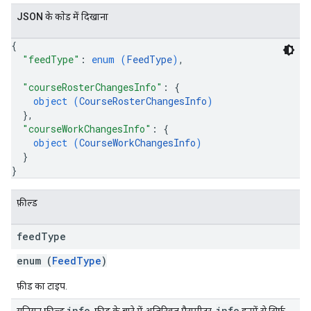
JSON के काेड में दिखाना
{
"feedType"
: 
enum (
FeedType
)
,
"courseRosterChangesInfo"
: 
{
object (
CourseRosterChangesInfo
)
}
,
"courseWorkChangesInfo"
: 
{
object (
CourseWorkChangesInfo
)
}
}
फ़ील्ड
feed
Type
enum (
FeedType
)
फ़ीड का टाइप.
info
info