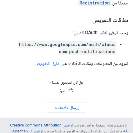
حديثًا من
Registration
.
نطاقات التفويض
يجب توفير نطاق OAuth التالي:
https://www.googleapis.com/auth/classr
oom.push-notifications
لمزيد من المعلومات، يمكنك الاطّلاع على
دليل التفويض
.
هل كان المحتوى مفيدًا؟
إرسال ملاحظات
إنّ محتوى هذه الصفحة مرخّص بموجب
ترخيص Creative Commons Attribution
4.0‏
ما لم يُنصّ على خلاف ذلك، ونماذج الرموز مرخّصة بموجب
ترخيص Apache 2.0‏
.