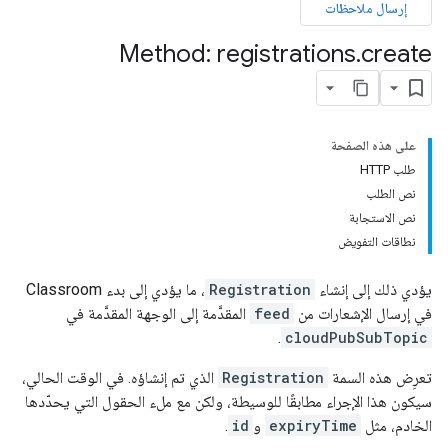
إرسال ملاحظات
co
Method: registrations
.
create
على هذه الصفحة
طلب HTTP
نص الطلب
نص الاستجابة
نطاقات التفويض
يؤدي ذلك إلى إنشاء
Registration
، ما يؤدي إلى بدء Classroom
في إرسال الإشعارات من
feed
المقدَّمة إلى الوجهة المقدَّمة في
.
cloudPubSubTopic
تعرِض هذه السمة
Registration
الذي تم إنشاؤه. في الوقت الحالي،
سيكون هذا الإجراء مطابقًا للوسيطة، ولكن مع ملء الحقول التي يحدّدها
الخادم، مثل
expiryTime
و
id
.