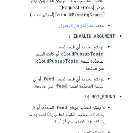
النطاق المناسب، ولكن لم يكن هناك إذن، يتم
عرض [Request Errors]
[
@MissingGrant
error] (أخطاء الطلب).
حدث
خطأ آخر في الوصول
.
INVALID_ARGUMENT
إذا:
لم يتم تحديد أيّ قيمة لسمة
cloudPubsubTopic
أو كانت القيمة
المحدّدة لسمة
cloudPubsubTopic
غير صالحة
لم يتم تحديد أيّ قيمة لسمة
feed
أو أنّ
القيمة المحدّدة لسمة
feed
غير صالحة.
NOT_FOUND
إذا:
لا يمكن تحديد موقع
feed
المحدّد، أو لا
يملك المستخدم المُقدّم للطلب إذنًا لتحديد ما
إذا كان هذا العنصر متوفّرًا أم لا
لا يمكن العثور على