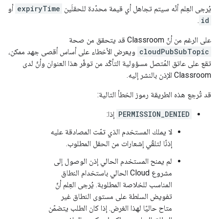
يُرجى العِلم أنّه سيتم تجاهل أي قيمة محدّدة للحقلَين
expiryTime
أو
.
id
على الرغم من أنّ Classroom قد يتحقق من صحة
cloudPubSubTopic
ويعرض الأخطاء على أساس أقصى جهد ممكن،
تقع على عاتق المُتصل مسؤولية التأكّد من توفّر هذا العنوان وأنّ لدى
Classroom الإذن بالنشر إليه.
قد تُرجع هذه الطريقة رموز الخطأ التالية:
PERMISSION_DENIED
إذا:
لا يملك المستخدم الذي تمّت المصادقة عليه
إذنًا لتلقّي إشعارات من الحقل المطلوب.
لم يمنح المستخدم الحالي إذن الوصول إلى
مشروع Cloud الحالي باستخدام النطاق
المناسب للخلاصة المطلوبة. يُرجى العِلم أنّ
تفويض السلطة على مستوى النطاق غير
متاح حاليًا لهذا الغرض. إذا كان الطلب يتضمّن