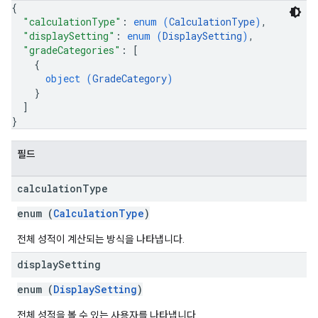
{
"calculationType"
: 
enum (
CalculationType
)
,
"displaySetting"
: 
enum (
DisplaySetting
)
,
"gradeCategories"
: 
[
{
object (
GradeCategory
)
}
]
}
필드
calculation
Type
enum (
CalculationType
)
전체 성적이 계산되는 방식을 나타냅니다.
display
Setting
enum (
DisplaySetting
)
전체 성적을 볼 수 있는 사용자를 나타냅니다.