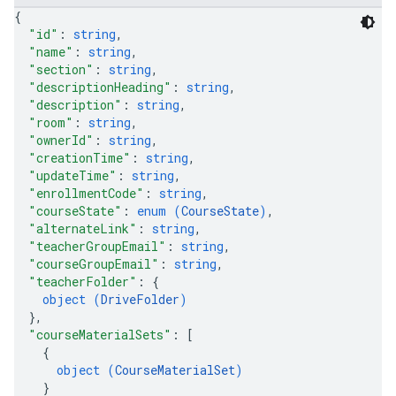
{
"id"
: 
string
,
"name"
: 
string
,
"section"
: 
string
,
"descriptionHeading"
: 
string
,
"description"
: 
string
,
"room"
: 
string
,
"ownerId"
: 
string
,
"creationTime"
: 
string
,
"updateTime"
: 
string
,
"enrollmentCode"
: 
string
,
"courseState"
: 
enum (
CourseState
)
,
"alternateLink"
: 
string
,
"teacherGroupEmail"
: 
string
,
"courseGroupEmail"
: 
string
,
"teacherFolder"
: 
{
object (
DriveFolder
)
}
,
"courseMaterialSets"
: 
[
{
object (
CourseMaterialSet
)
}