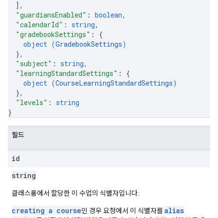
]
,
"guardiansEnabled"
: 
boolean
,
"calendarId"
: 
string
,
"gradebookSettings"
: 
{
object (
GradebookSettings
)
}
,
"subject"
: 
string
,
"learningStandardSettings"
: 
{
object (
CourseLearningStandardSettings
)
}
,
"levels"
: 
string
}
필드
id
string
클래스룸에서 할당한 이 수업의 식별자입니다.
creating a course
alias
인 경우 요청에서 이 식별자를