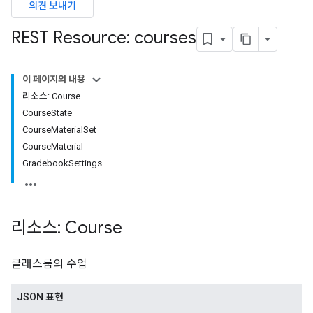
의견 보내기
s
REST Resource: courses
udentSubmissions
이 페이지의 내용
리소스: Course
Course
State
Course
Material
Set
hments
Course
Material
Gradebook
Settings
bmissions
ers
리소스: Course
클래스룸의 수업
JSON 표현