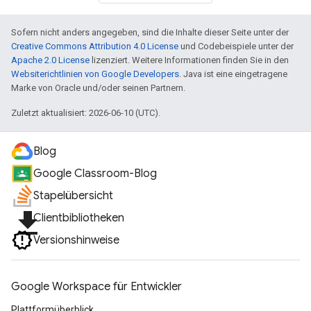
Sofern nicht anders angegeben, sind die Inhalte dieser Seite unter der
Creative Commons Attribution 4.0 License
und Codebeispiele unter der
Apache 2.0 License
lizenziert. Weitere Informationen finden Sie in den
Websiterichtlinien von Google Developers
. Java ist eine eingetragene
Marke von Oracle und/oder seinen Partnern.
Zuletzt aktualisiert: 2026-06-10 (UTC).
Blog
Google Classroom-Blog
Stapelübersicht
file_download
Clientbibliotheken
Versionshinweise
Google Workspace für Entwickler
Plattformüberblick