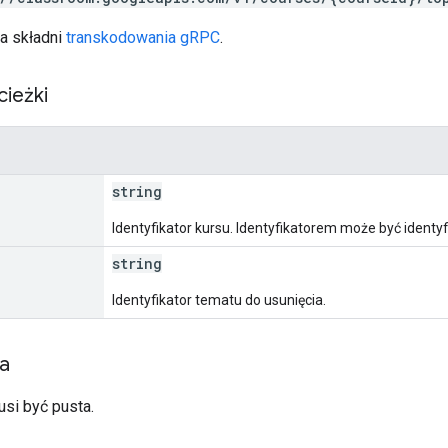
a składni
transkodowania gRPC
.
cieżki
string
Identyfikator kursu. Identyfikatorem może być identy
string
Identyfikator tematu do usunięcia.
ia
usi być pusta.