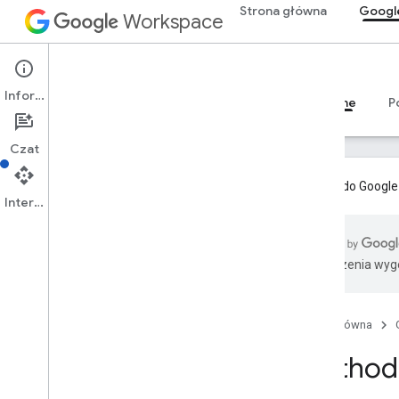
Strona główna
Googl
Workspace
Google Classroom
Informacje
Przegląd
Przewodniki
Materiały referencyjne
P
Czat
Dodatki do Google
Interfejs API
Przegląd
Tłumaczenia wyge
Zasoby REST
szkolenia
kursy
.
aliasy
Strona główna
kursy
.
ogłoszenia
Method:
kursy
.
announcements
.
add
On
Attachments
kursy
.
course
Work