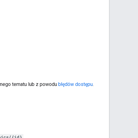
danego tematu lub z powodu
błędów dostępu
.
pics/{id}