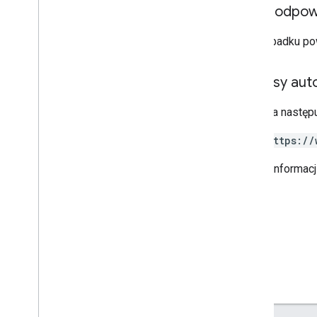
Treść odpow
Kategoria ocen
Grading
Period
Settings
W przypadku pow
Opcje uczniów
Link
Zakresy auto
Odpowiedź List
Add
On
Attachments
Materiał
Wymaga następu
Modyfikowanie
Indywidualnych
Opcje
Uczniowie
https://
Wersja testowa
Stan zadania
Więcej informac
Pora dnia
Film w You
Tube
Dokumentacja biblioteki klienta
Przeglądarka
Go
Java
.
NET
Node
.
js