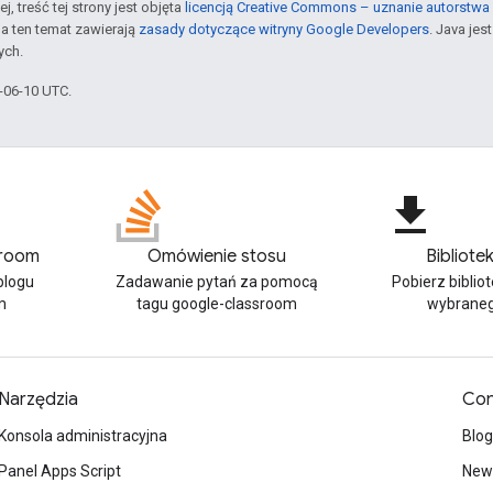
j, treść tej strony jest objęta
licencją Creative Commons – uznanie autorstwa 
a ten temat zawierają
zasady dotyczące witryny Google Developers
. Java je
ych.
6-06-10 UTC.
file_download
sroom
Omówienie stosu
Bibliotek
blogu
Zadawanie pytań za pomocą
Pobierz bibliot
m
tagu google-classroom
wybraneg
Narzędzia
Con
Konsola administracyjna
Blog
Panel Apps Script
News