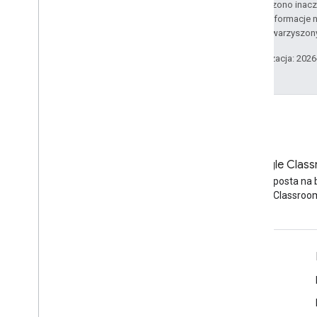
O ile nie stwierdzono inacze
PHP
Szczegółowe informacje n
Python
podmiotów stowarzyszon
Ruby
Ostatnia aktualizacja: 202
Inne informacje
Dostęp do interfejsów API podglądu
Standardowe parametry zapytania
Limity wykorzystania
Blog
Blog Google Clas
Pobrania
Przeczytaj bloga Google
Przeczytaj posta na 
Biblioteki klienta z wsparciem
dotyczącym kwalifikacji
Workspace Developers
Google Classroo
użytkowników
Biblioteki klienta z obsługą celów
edukacyjnych
Google Workspace dla programistów
Omówienie platformy
Usługi dla deweloperów