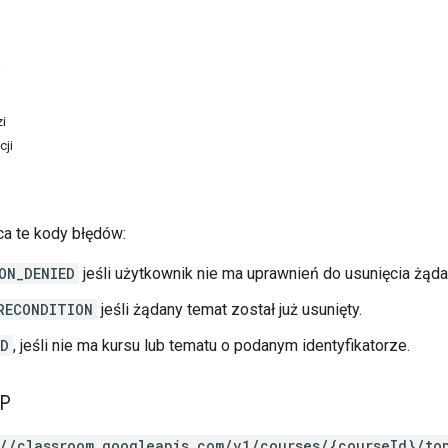
i
i
cji
a te kody błędów:
ON_DENIED
jeśli użytkownik nie ma uprawnień do usunięcia żą
RECONDITION
jeśli żądany temat został już usunięty.
ND
, jeśli nie ma kursu lub tematu o podanym identyfikatorze.
TP
://classroom.googleapis.com/v1/courses/{courseId}/to