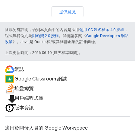
提供意見
除非另有註明，否則本頁面中的內容是採用
創用 CC 姓名標示 4.0 授權
，
程式碼範例則為
阿帕契 2.0 授權
。詳情請參閱《
Google Developers 網站
政策
》。Java 是 Oracle 和/或其關聯企業的註冊商標。
上次更新時間：2026-06-10 (世界標準時間)。
網誌
Google Classroom 網誌
堆疊總覽
file_download
用戶端程式庫
版本資訊
適用於開發人員的 Google Workspace