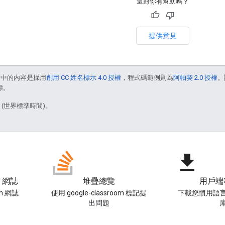
這對你有幫助嗎？
提供意見
面中的內容是採用
創用 CC 姓名標示 4.0 授權
，程式碼範例則為
阿帕契 2.0 授權
。
標。
0 (世界標準時間)。
file_download
m 網誌
堆疊總覽
用戶端
om 網誌
使用 google-classroom 標記提
下載您慣用語
出問題