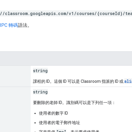
://classroom.googleapis.com/v1/courses/{courseId}/te
RPC 轉碼
語法。
string
ali
課程的 ID。這個 ID 可以是 Classroom 指派的 ID 或
string
要刪除的老師 ID。識別碼可以是下列任一項：
使用者的數字 ID
使用者的電子郵件地址
"me"
字串常值
，表示要求使用者