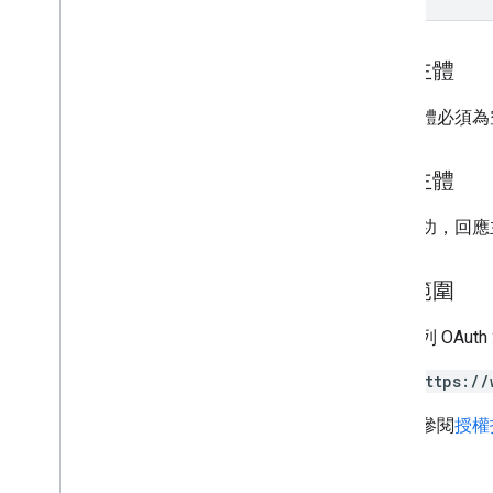
成績類別
Grading
Period
Settings
個別學生選項
要求主體
連結
要求主體必須為
List
Add
On
Attachments
Response
材質
修改個別學生選項
回應主體
預覽版本
提交狀態
如果成功，回應主
Time
Of
Day
You
Tube 影片
授權範圍
用戶端程式庫參考資料
需要下列 OAut
瀏覽器
https://
Go
Java
詳情請參閱
授權
.
NET
Node
.
js
PHP