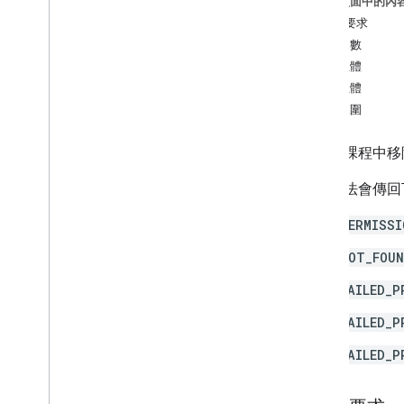
這個頁面中的內
course
.
course
Work
.
add
On
HTTP 要求
Attachments
路徑參數
course
.
course
Work
.
add
On
要求主體
Attachments
.
student
Submissions
回應主體
course
.
course
Work
.
rubrics
授權範圍
course
.
course
Work
.
student
Submissions
course
.
course
Work
Materials
從指定課程中移
course
.
course
Work
Materials
.
add
On
Attachments
這個方法會傳回
course
.
posts
PERMISSI
course
.
posts
.
add
On
Attachments
course
.
posts
.
add
On
Attachments
.
NOT_FOU
student
Submissions
courses
.
student
Groups
FAILED_P
courses
.
student
Groups
.
student
Group
Members
FAILED_P
course
.
students
FAILED_P
course
.
teachers
總覽