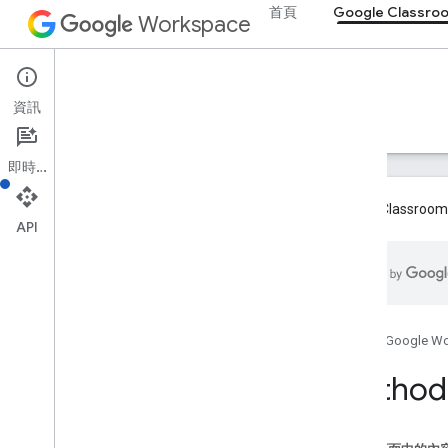
首頁
Google Classro
Workspace
Google Classroom
資訊
總覽
指南
參考資料
支援
即時通訊
Google Cla
API
總覽
REST 資源
課程
首頁
Google W
course
.
aliases
Method:
課程
.
公告
course
.
announcements
.
add
On
Attachments
course
.
course
Work