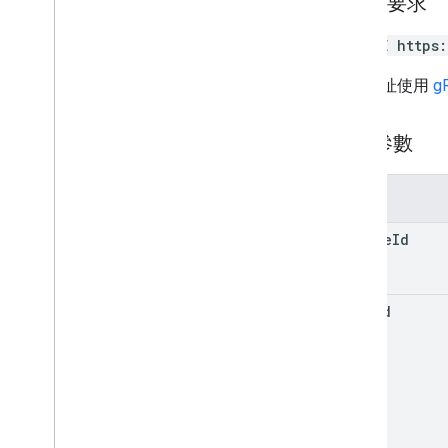
HTTP 要求
建立
刪除
DELETE https
獲得
清單
這個網址使用
g
course
.
topics
邀請
路徑參數
registrations
使用者設定檔
user
Profiles
.
guardian
Invitations
參數
user
Profiles
.
guardians
course
Id
類型
附加內容
user
Id
指派模式模式
課程作業類型
日期
雲端硬碟檔案
雲端硬碟資料夾
表單