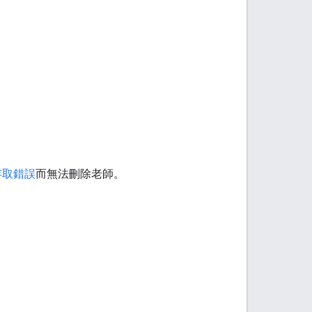
存取錯誤
而無法刪除老師。
。