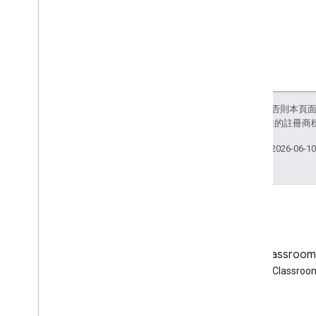
Python
Ruby
其他參考資料
存取預覽 API
標準查詢參數
除非另有註明，否則本頁
用量限制
和/或其關聯企業的註冊商
下載內容
上次更新時間：2026-06-1
支援使用者資格的用戶端程式庫
支援學習目標的用戶端程式庫
網誌
Google Classroo
閱讀 Google Workspace 開發
閱讀 Google Classro
人員網誌