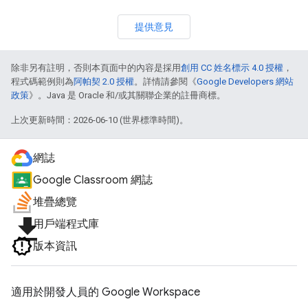
提供意見
除非另有註明，否則本頁面中的內容是採用
創用 CC 姓名標示 4.0 授權
，
程式碼範例則為
阿帕契 2.0 授權
。詳情請參閱《
Google Developers 網站
政策
》。Java 是 Oracle 和/或其關聯企業的註冊商標。
上次更新時間：2026-06-10 (世界標準時間)。
網誌
Google Classroom 網誌
堆疊總覽
file_download
用戶端程式庫
版本資訊
適用於開發人員的 Google Workspace