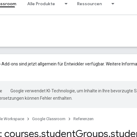
assroom
Alle Produkte
Ressourcen
Add-ons sind jetzt allgemein für Entwickler verfügbar. Weitere Informa
Google verwendet KI-Technologie, um Inhalte in Ihre bevorzugte 
ersetzungen können Fehler enthalten.
le Workspace
Google Classroom
Referenzen
 courses
.
student
Groups
.
stude