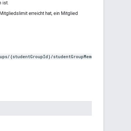
 ist.
itgliedslimit erreicht hat, ein Mitglied
oups/{studentGroupId}/studentGroupMem