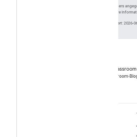
Sofern nicht anders angege
lizenziert. Weitere Informa
Zuletzt aktualisiert: 2026-0
Blog
Google Classroom
Google Workspace
Google Classroom-Blog
Developers-Blog lesen
Google Workspace für Entwickler
Plattformüberblick
Entwicklerprodukte