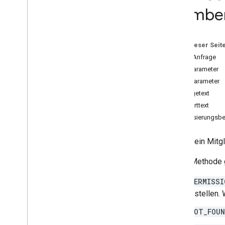
Membe
die Kurse
.
course
Work
.
add
On
Attachments
Courses
.
course
Work
.
add
On
Attachments
.
student
Submissions
Auf dieser Seit
kurse
.
course
Work
.
rubrics
HTTP-Anfrage
kurse
.
course
Work
.
student
Submissions
Pfadparameter
kurse
.
course
Work
Materials
Suchparameter
die Kurse
.
course
Work
Materials
.
add
On
Anfragetext
Attachments
Antworttext
kurse
.
posts
Autorisierungsbe
kurse
.
posts
.
add
On
Attachments
kurse
.
posts
.
add
On
Attachments
.
student
Submissions
Erstellt ein Mit
courses
.
student
Groups
Diese Methode g
courses
.
student
Groups
.
student
Group
Members
PERMISSI
Übersicht
erstellen.
create
delete
NOT_FOU
list