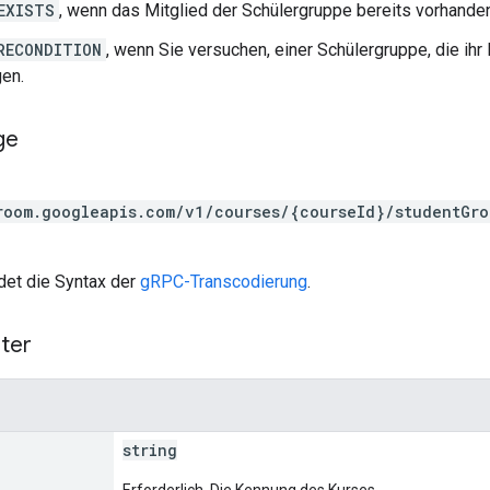
EXISTS
, wenn das Mitglied der Schülergruppe bereits vorhanden
RECONDITION
, wenn Sie versuchen, einer Schülergruppe, die ihr M
en.
ge
room.googleapis.com/v1/courses/{courseId}/studentGr
et die Syntax der
gRPC-Transcodierung
.
ter
string
Erforderlich. Die Kennung des Kurses.