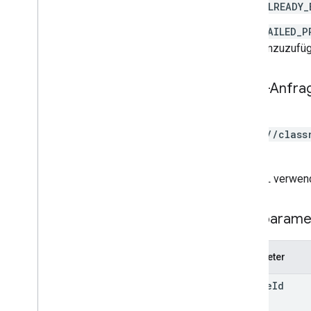
ALREADY_
kurse
.
studenten
kurse
.
lehrer
FAILED_P
kurse
.
themen
hinzuzufüg
Einladungen
registrations
HTTP-Anfra
Nutzerprofile
user
Profiles
.
guardian
Invitations
POST
nutzerprofile
.
Guardians
https://class
bers
Typen
Add
On
Context
Die URL verwend
Zuweisungsmodus
Kursarbeitstyp
Pfadparame
Datum
Google Drive-Datei
Parameter
Google Drive-Ordner
Formular
course
Id
Notenkategorie
Grading
Period
Settings