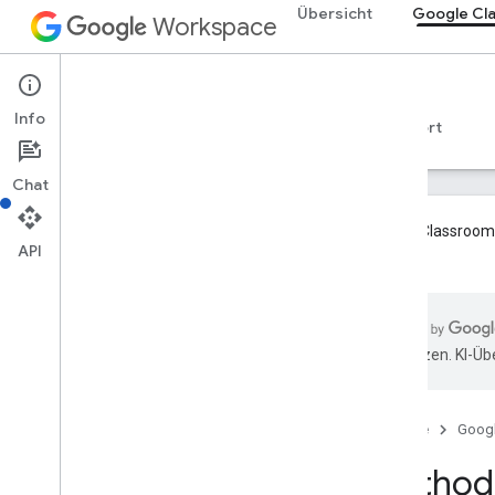
Übersicht
Google Cl
Workspace
Google Classroom
Info
Übersicht
Leitfäden
Referenzen
Support
Chat
Google Classroom-
API
ons
.
Übersicht
REST-Ressourcen
übersetzen. KI-Üb
Kurse
Kurse
.
Aliasse
Kurse
.
Ankündigungen
Startseite
Goog
Kurse
.
announcements
.
add
On
Attachments
Method:
kurse
.
course
Work