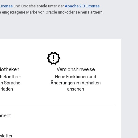
License
und Codebeispiele unter der
Apache 2.0 License
ine eingetragene Marke von Oracle und/oder seinen Partnern.
liotheken
Versionshinweise
thek in Ihrer
Neue Funktionen und
en Sprache
Änderungen im Verhalten
erladen
ansehen
nect
letter