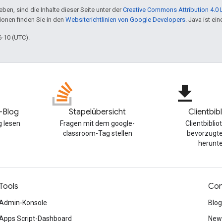
ben, sind die Inhalte dieser Seite unter der
Creative Commons Attribution 4.0 
tionen finden Sie in den
Websiterichtlinien von Google Developers
. Java ist e
6-10 (UTC).
file_download
-Blog
Stapelübersicht
Clientbib
 lesen
Fragen mit dem google-
Clientbiblio
classroom-Tag stellen
bevorzugt
herunt
Tools
Con
Admin-Konsole
Blog
Apps Script-Dashboard
News