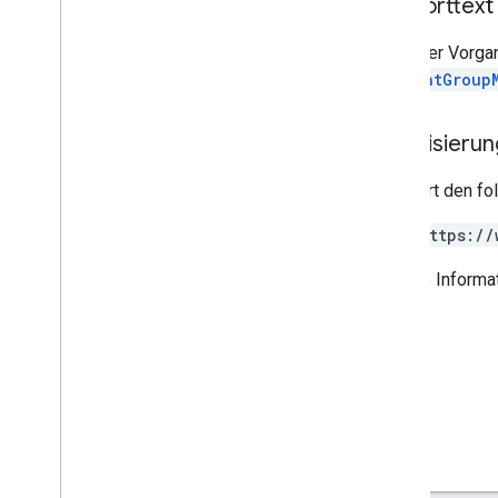
Antworttext
Python
Ruby
Wenn der Vorgang
StudentGroup
Weitere Referenz
Auf Vorschau-APIs zugreifen
Autorisieru
Standardabfrageparameter
Nutzungsbeschränkungen
Erfordert den f
Downloads
https://
Clientbibliotheken mit
Unterstützung für die Berechtigung
Weitere Informa
von Nutzern
Clientbibliotheken mit
Unterstützung für Lernziele