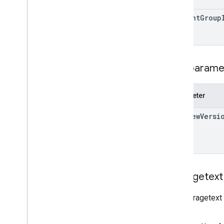
Optionen für einzelne Schüler
/
student
Group
Studenten
Link
List
Add
On
Attachments
Response
Material
Optionen für einzelne Schüler
/
Suchparame
Studenten ändern
Vorschauversion
Parameter
Abgabestatus
Time
Of
Day
preview
Versi
You
Tube
Video
Referenz zu Clientbibliotheken
Browser
Go
Anfragetext
Java
.
NET
Der Anfragetext 
Node
.
js
PHP