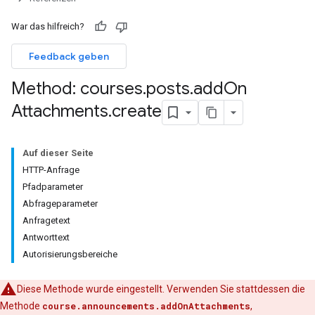
War das hilfreich?
Feedback geben
Method: courses
.
posts
.
add
On
Attachments
.
create
missions
Auf dieser Seite
ers
HTTP-Anfrage
Pfadparameter
Abfrageparameter
Anfragetext
Antworttext
Autorisierungsbereiche
Diese Methode wurde eingestellt. Verwenden Sie stattdessen die
Methode
course.announcements.addOnAttachments
,