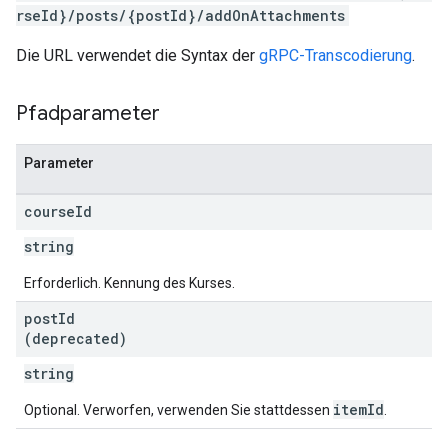
rseId}/posts/{postId}/addOnAttachments
Die URL verwendet die Syntax der
gRPC-Transcodierung
.
Pfadparameter
Parameter
course
Id
string
Erforderlich. Kennung des Kurses.
post
Id
(deprecated)
string
itemId
Optional. Verworfen, verwenden Sie stattdessen
.