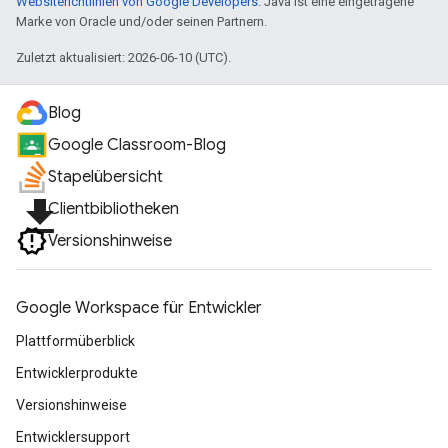
Websiterichtlinien von Google Developers
. Java ist eine eingetragene
Marke von Oracle und/oder seinen Partnern.
Zuletzt aktualisiert: 2026-06-10 (UTC).
Blog
Google Classroom-Blog
Stapelübersicht
file_download
Clientbibliotheken
Versionshinweise
Google Workspace für Entwickler
Plattformüberblick
Entwicklerprodukte
Versionshinweise
Entwicklersupport