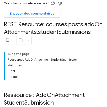
Ce contenu vous a-t-il été utile ?
Envoyer des commentaires
REST Resource: courses
.
posts
.
add
On
ers
Attachments
.
student
Submissions
Sur cette page
Ressource : AddOnAttachmentStudentSubmission
Méthodes
get
patch
Ressource : Add
On
Attachment
Student
Submission