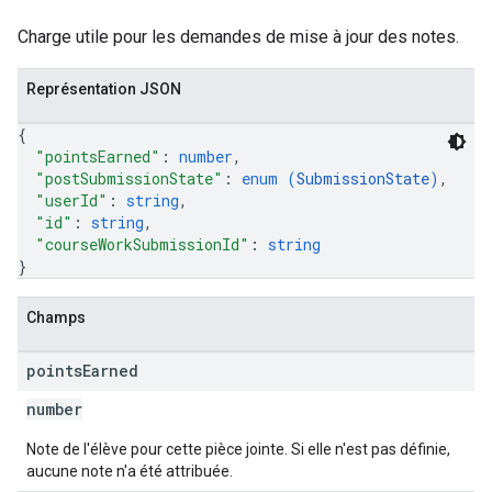
Charge utile pour les demandes de mise à jour des notes.
Représentation JSON
{
"pointsEarned"
: 
number
,
"postSubmissionState"
: 
enum (
SubmissionState
)
,
"userId"
: 
string
,
"id"
: 
string
,
"courseWorkSubmissionId"
: 
string
}
Champs
points
Earned
number
Note de l'élève pour cette pièce jointe. Si elle n'est pas définie,
aucune note n'a été attribuée.