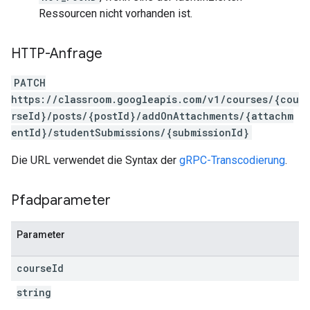
Ressourcen nicht vorhanden ist.
HTTP-Anfrage
PATCH
https://classroom.googleapis.com/v1/courses/{cou
rseId}/posts/{postId}/addOnAttachments/{attachm
entId}/studentSubmissions/{submissionId}
Die URL verwendet die Syntax der
gRPC-Transcodierung
.
Pfadparameter
Parameter
course
Id
string