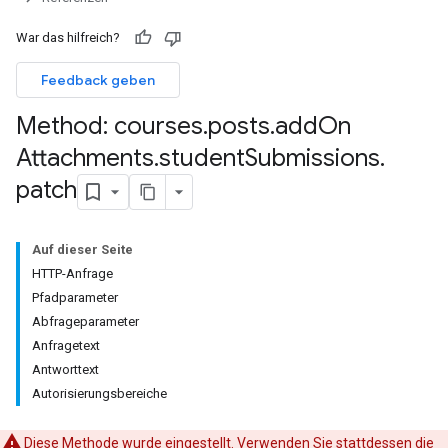
missions
War das hilfreich?
Feedback geben
Method: courses
.
posts
.
add
On
ers
Attachments
.
student
Submissions
.
patch
Auf dieser Seite
HTTP-Anfrage
Pfadparameter
Abfrageparameter
Anfragetext
Antworttext
Autorisierungsbereiche
Diese Methode wurde eingestellt. Verwenden Sie stattdessen die