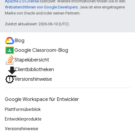
Apache 2.0 License
lizenziert. Weitere Informationen finden Sie in den
Websiterichtlinien von Google Developers
. Java ist eine eingetragene
Marke von Oracle und/oder seinen Partnern.
Zuletzt aktualisiert: 2026-06-10 (UTC).
Blog
Google Classroom-Blog
Stapelübersicht
file_download
Clientbibliotheken
Versionshinweise
Google Workspace für Entwickler
Plattformüberblick
Entwicklerprodukte
Versionshinweise