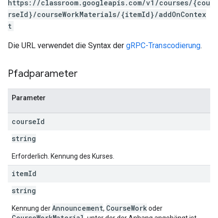
https://classroom.googleapis.com/v1/courses/{cou
rseId}/courseWorkMaterials/{itemId}/addOnContex
t
Die URL verwendet die Syntax der
gRPC-Transcodierung
.
Pfadparameter
Parameter
course
Id
string
Erforderlich. Kennung des Kurses.
item
Id
string
Announcement
CourseWork
Kennung der
,
oder
CourseWorkMaterial