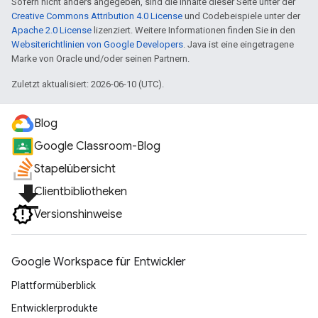
Sofern nicht anders angegeben, sind die Inhalte dieser Seite unter der
Creative Commons Attribution 4.0 License
und Codebeispiele unter der
Apache 2.0 License
lizenziert. Weitere Informationen finden Sie in den
Websiterichtlinien von Google Developers
. Java ist eine eingetragene
Marke von Oracle und/oder seinen Partnern.
Zuletzt aktualisiert: 2026-06-10 (UTC).
Blog
Google Classroom-Blog
Stapelübersicht
file_download
Clientbibliotheken
Versionshinweise
Google Workspace für Entwickler
Plattformüberblick
Entwicklerprodukte