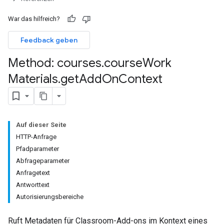
War das hilfreich?
Feedback geben
Method: courses
.
course
Work
nts
Materials
.
get
Add
On
Context
missions
ers
Auf dieser Seite
HTTP-Anfrage
Pfadparameter
Abfrageparameter
Anfragetext
Antworttext
Autorisierungsbereiche
Ruft Metadaten für Classroom-Add-ons im Kontext eines