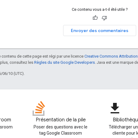
Ce contenu vous a-t-il été utile ?
Envoyer des commentaires
le contenu de cette page est régi par une licence
Creative Commons Attribution
 plus, consultez les
Règles du site Google Developers
. Java est une marque dé
6/06/10 (UTC).
file_download
sroom
Présentation de la pile
Bibliothèqu
assroom
Poser des questions avec le
Télécharger un
tag Google Classroom
cliente pour 