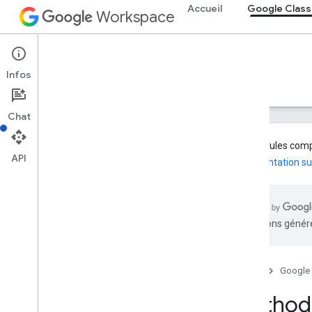
Accueil
Google Clas
Workspace
Google Classroom
Infos
Aperçu
Guides
Référence
Assistance
Chat
Les modules compl
API
documentation su
Aperçu
Ressources REST
traductions généré
courses
cours
.
alias
cours
.
annonces
Accueil
Google
courses
.
announcements
.
add
On
Attachments
Method:
courses
.
courstravail