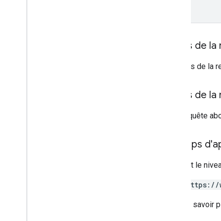
Dossier Drive
Formulaire
Catégorie de note
Grading
Period
Settings
Corps de la
Options Étudiants
Lien
Le corps de la r
List
Add
On
Attachments
Response
(Ajout des pièces jointes de la
réponse)
Corps de la
Material
Si la requête ab
Modifier les élèves individuels
Version preview
État de soumission
Champs d'app
Time
Of
Day
Vidéo You
Tube
Requiert le nive
https://
Documentation de référence sur
les bibliothèques clientes
Pour en savoir p
Navigateur
Go