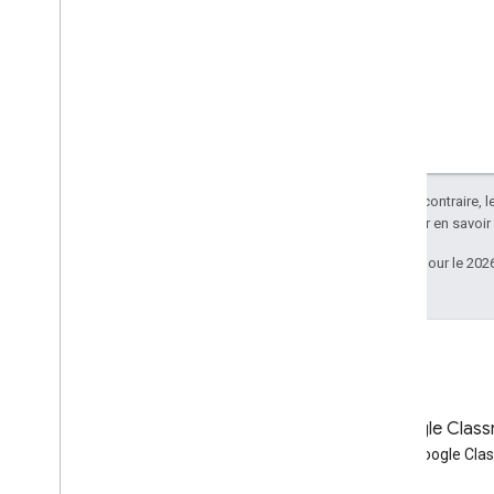
Java
.
NET
Node
.
js
PHP
Python
Ruby
Sauf indication contraire, 
Autres références
Apache 2.0
. Pour en savoir
Accéder aux API de la version preview
Paramètres de requête standards
Dernière mise à jour le 202
Limites d'utilisation
Téléchargements
Bibliothèques clientes compatibles
avec l'éligibilité des utilisateurs
Bibliothèques clientes compatibles
avec les objectifs d'apprentissage
Blog
Blog Google Clas
Lire le blog des développeurs
Lire le blog Google Cl
Google Workspace