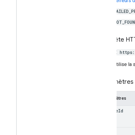
d'
erreurs 
student
Submissions
courses
.
student
Groups
FAILED_P
courses
.
student
Groups
.
student
Group
NOT_FOU
Members
cours
cours
.
enseignants
Requête HT
cours
.
rubriques
.
invitations
DELETE https
registrations
L'URL utilise la
Profils utilisateur
Profils utilisateur
.
profilsprofils
.
représentants
Paramètres 
Types
Paramètres
Contexte complémentaire
Mode responsable
course
Id
Type de travail
Date
Fichier Drive
id