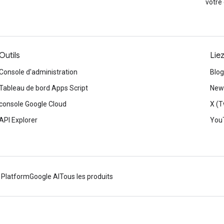
votre
Outils
Lie
Console d'administration
Blog
Tableau de bord Apps Script
News
console Google Cloud
X (T
API Explorer
You
 Platform
Google AI
Tous les produits