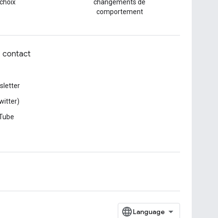
 choix
changements de
comportement
z contact
letter
witter)
Tube