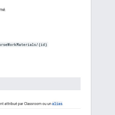
imé.
urseWorkMaterials/{id}
alias
fiant attribué par Classroom ou un
.