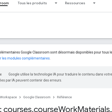
sroom
Tous les produits
Ressources
émentaires Google Classroom sont désormais disponibles pour tous les 
r les modules complémentaires
.
Google utilise la technologie IA pour traduire le contenu dans votr
es par IA peuvent contenir des erreurs.
 Workspace
Google Classroom
Référence
 courses
.
course
Work
Materials
.