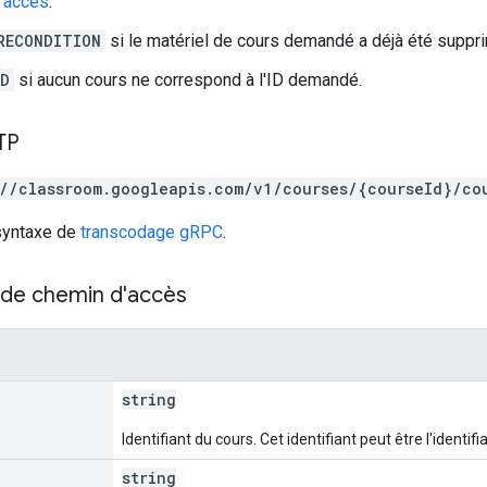
d'accès
.
RECONDITION
si le matériel de cours demandé a déjà été suppr
ND
si aucun cours ne correspond à l'ID demandé.
TP
://classroom.googleapis.com/v1/courses/{courseId}/co
 syntaxe de
transcodage gRPC
.
de chemin d'accès
string
Identifiant du cours. Cet identifiant peut être l'identi
string