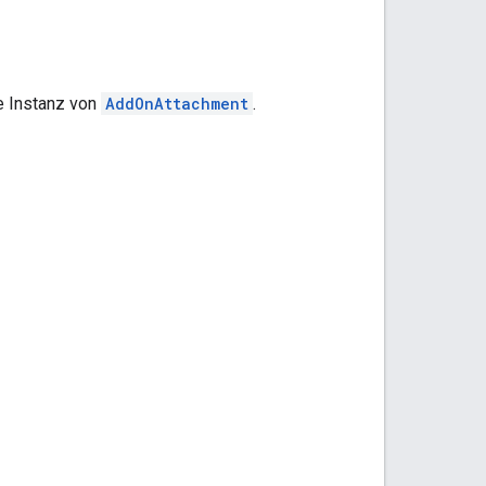
e Instanz von
AddOnAttachment
.