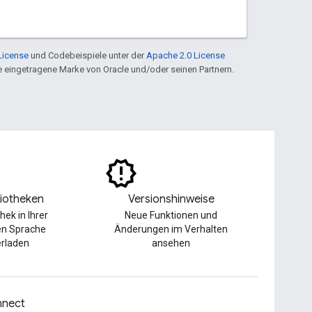
License
und Codebeispiele unter der
Apache 2.0 License
ine eingetragene Marke von Oracle und/oder seinen Partnern.
liotheken
Versionshinweise
thek in Ihrer
Neue Funktionen und
en Sprache
Änderungen im Verhalten
erladen
ansehen
nect