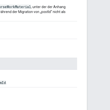
urseWorkMaterial
, unter der der Anhang
während der Migration von „postId“ nicht als
mId
.