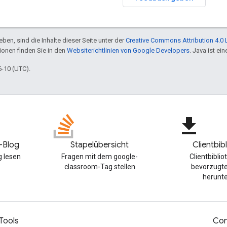
ben, sind die Inhalte dieser Seite unter der
Creative Commons Attribution 4.0 
tionen finden Sie in den
Websiterichtlinien von Google Developers
. Java ist e
6-10 (UTC).
file_download
-Blog
Stapelübersicht
Clientbib
 lesen
Fragen mit dem google-
Clientbiblio
classroom-Tag stellen
bevorzugt
herunt
Tools
Con