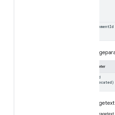
Notenkategorie
Grading
Period
Settings
Optionen für einzelne Schüler
/
Studenten
attachment
Id
Link
List
Add
On
Attachments
Response
Material
Optionen für einzelne Schüler
/
Studenten ändern
Abfragepar
Vorschauversion
Abgabestatus
Parameter
Time
Of
Day
You
Tube
Video
post
Id
(deprecated)
Referenz zu Clientbibliotheken
Browser
Go
Anfragetext
Java
.
NET
Der Anfragetext 