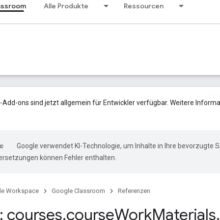
assroom
Alle Produkte
Ressourcen
Add-ons sind jetzt allgemein für Entwickler verfügbar. Weitere Informa
Google verwendet KI-Technologie, um Inhalte in Ihre bevorzugte 
ersetzungen können Fehler enthalten.
le Workspace
Google Classroom
Referenzen
 courses
.
course
Work
Materials
.