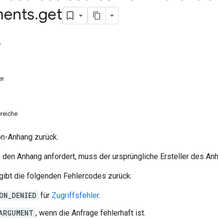
ments
.
get
e
er
reiche
on-Anhang zurück.
 den Anhang anfordert, muss der ursprüngliche Ersteller des Anh
ibt die folgenden Fehlercodes zurück:
ON_DENIED
für
Zugriffsfehler
.
ARGUMENT
, wenn die Anfrage fehlerhaft ist.