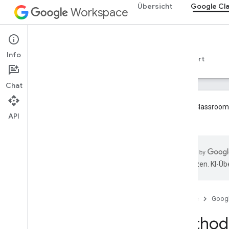
Übersicht
Google Cl
Workspace
Google Classroom
Info
Übersicht
Leitfäden
Referenzen
Support
Chat
Google Classroom-
API
ons
.
Übersicht
REST-Ressourcen
übersetzen. KI-Üb
Kurse
Kurse
.
Aliasse
Kurse
.
Ankündigungen
Startseite
Goog
Kurse
.
announcements
.
add
On
Attachments
Method:
kurse
.
course
Work