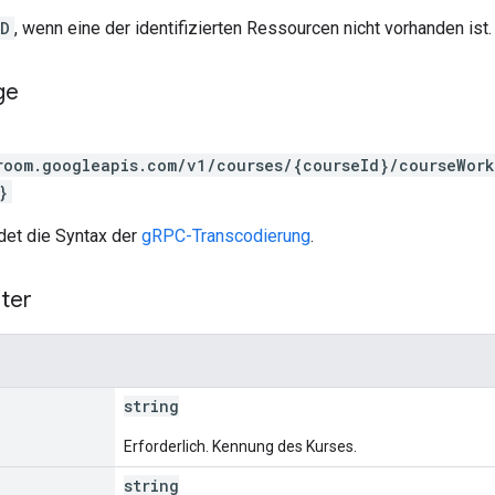
ND
, wenn eine der identifizierten Ressourcen nicht vorhanden ist.
ge
room.googleapis.com/v1/courses/{courseId}/courseWor
}
et die Syntax der
gRPC-Transcodierung
.
ter
string
Erforderlich. Kennung des Kurses.
string