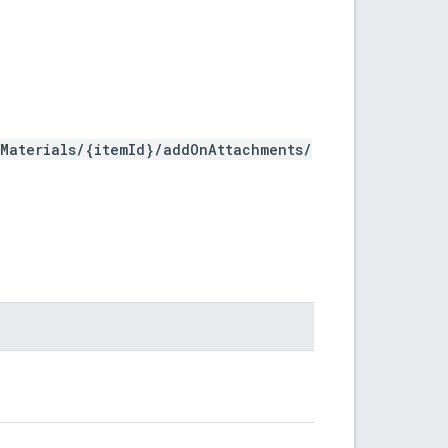
kMaterials/{itemId}/addOnAttachments/