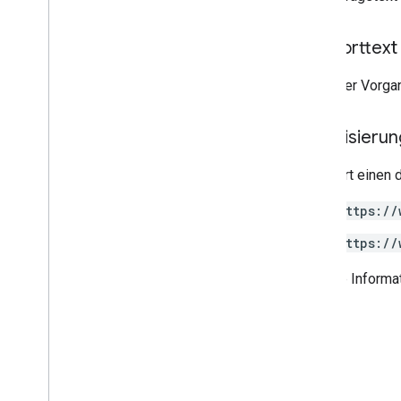
Node
.
js
PHP
Antworttext
Python
Ruby
Wenn der Vorgan
Weitere Referenz
Autorisieru
Auf Vorschau-APIs zugreifen
Standardabfrageparameter
Erfordert einen 
Nutzungsbeschränkungen
https://
Downloads
https://
Clientbibliotheken mit
Unterstützung für die Berechtigung
von Nutzern
Weitere Informa
Clientbibliotheken mit
Unterstützung für Lernziele