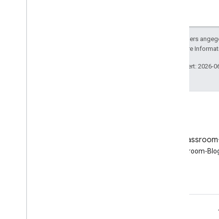
Sofern nicht anders angege
lizenziert. Weitere Informa
Zuletzt aktualisiert: 2026-0
Blog
Google Classroom
Google Workspace
Google Classroom-Blog
Developers-Blog lesen
Google Workspace für Entwickler