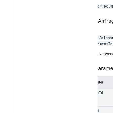
courses
.
student
Groups
.
student
Group
NOT_FOU
Members
kurse
.
studenten
HTTP-Anfra
kurse
.
lehrer
kurse
.
themen
GET
Einladungen
https://class
registrations
{attachmentId
Nutzerprofile
user
Profiles
.
guardian
Invitations
Die URL verwend
nutzerprofile
.
Guardians
Pfadparame
Typen
Add
On
Context
Zuweisungsmodus
Parameter
Kursarbeitstyp
course
Id
Datum
Google Drive-Datei
Google Drive-Ordner
item
Id
Formular