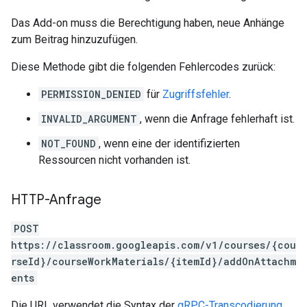
Das Add-on muss die Berechtigung haben, neue Anhänge
zum Beitrag hinzuzufügen.
Diese Methode gibt die folgenden Fehlercodes zurück:
PERMISSION_DENIED
für
Zugriffsfehler
.
INVALID_ARGUMENT
, wenn die Anfrage fehlerhaft ist.
NOT_FOUND
, wenn eine der identifizierten
Ressourcen nicht vorhanden ist.
HTTP-Anfrage
POST
https://classroom.googleapis.com/v1/courses/{cou
rseId}/courseWorkMaterials/{itemId}/addOnAttachm
ents
Die URL verwendet die Syntax der
gRPC-Transcodierung
.