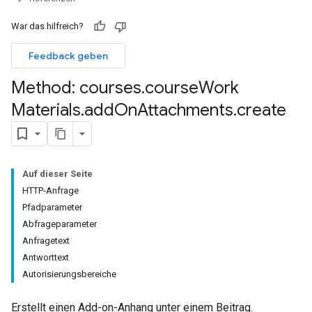
War das hilfreich?
Feedback geben
Method: courses
.
course
Work
Materials
.
add
On
Attachments
.
create
missions
ers
Auf dieser Seite
HTTP-Anfrage
Pfadparameter
Abfrageparameter
Anfragetext
Antworttext
Autorisierungsbereiche
Erstellt einen Add-on-Anhang unter einem Beitrag.