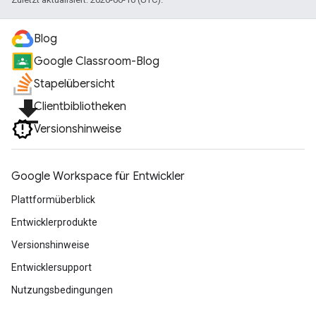
Blog
Google Classroom-Blog
Stapelübersicht
file_download
Clientbibliotheken
Versionshinweise
Google Workspace für Entwickler
Plattformüberblick
Entwicklerprodukte
Versionshinweise
Entwicklersupport
Nutzungsbedingungen