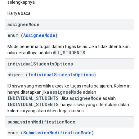
selengkapnya.
Hanya baca.
assignee
Mode
enum (
AssigneeMode
)
Mode penerima tugas dalam tugas kelas. Jika tidak ditentukan,
ALL_STUDENTS
nilai defaultnya adalah
.
individual
Students
Options
object (
IndividualStudentsOptions
)
ID siswa yang memiliki akses ke tugas mata pelajaran. Kolom ini
assigneeMode
hanya ditetapkan jika
adalah
INDIVIDUAL_STUDENTS
assigneeMode
. Jika
adalah
INDIVIDUAL_STUDENTS
, hanya siswa yang ditentukan dalam
kolom ini yang akan diberi tugas kursus.
submission
Modification
Mode
enum (
SubmissionModificationMode
)