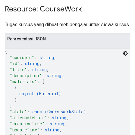
Resource: Course
Work
Tugas kursus yang dibuat oleh pengajar untuk siswa kursus.
Representasi JSON
{
"courseId"
: 
string
,
"id"
: 
string
,
"title"
: 
string
,
"description"
: 
string
,
"materials"
: 
[
{
object (
Material
)
}
]
,
"state"
: 
enum (
CourseWorkState
)
,
"alternateLink"
: 
string
,
"creationTime"
: 
string
,
"updateTime"
: 
string
,