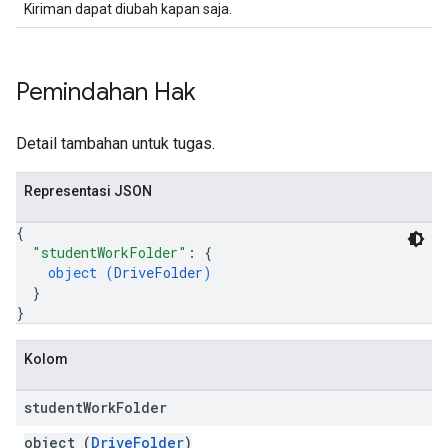
Kiriman dapat diubah kapan saja.
Pemindahan Hak
Detail tambahan untuk tugas.
Representasi JSON
{
"studentWorkFolder"
: 
{
object (
DriveFolder
)
}
}
Kolom
student
Work
Folder
object (
DriveFolder
)