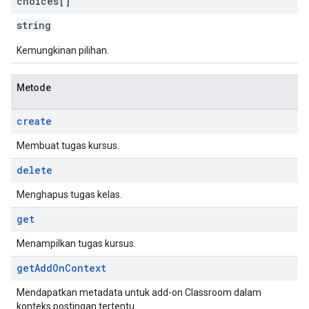
choices[]
string
Kemungkinan pilihan.
Metode
create
Membuat tugas kursus.
delete
Menghapus tugas kelas.
get
Menampilkan tugas kursus.
get
Add
On
Context
Mendapatkan metadata untuk add-on Classroom dalam
konteks postingan tertentu.