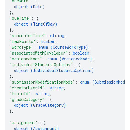
"dueDate"
: 
{
object (
Date
)
}
,
"dueTime"
: 
{
object (
TimeOfDay
)
}
,
"scheduledTime"
: 
string
,
"maxPoints"
: 
number
,
"workType"
: 
enum (
CourseWorkType
)
,
"associatedWithDeveloper"
: 
boolean
,
"assigneeMode"
: 
enum (
AssigneeMode
)
,
"individualStudentsOptions"
: 
{
object (
IndividualStudentsOptions
)
}
,
"submissionModificationMode"
: 
enum (
SubmissionModif
"creatorUserId"
: 
string
,
"topicId"
: 
string
,
"gradeCategory"
: 
{
object (
GradeCategory
)
}
,
"assignment"
: 
{
object (
Assignment
)