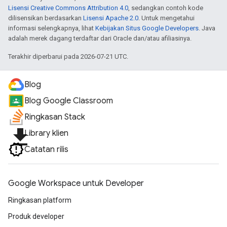
Lisensi Creative Commons Attribution 4.0
, sedangkan contoh kode
dilisensikan berdasarkan
Lisensi Apache 2.0
. Untuk mengetahui
informasi selengkapnya, lihat
Kebijakan Situs Google Developers
. Java
adalah merek dagang terdaftar dari Oracle dan/atau afiliasinya.
Terakhir diperbarui pada 2026-07-21 UTC.
Blog
Blog Google Classroom
Ringkasan Stack
file_download
Library klien
Catatan rilis
Google Workspace untuk Developer
Ringkasan platform
Produk developer