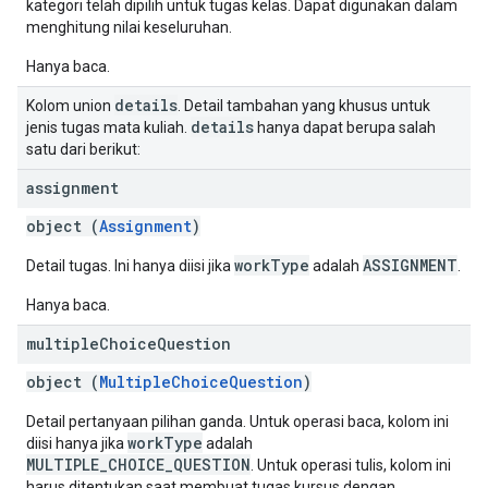
kategori telah dipilih untuk tugas kelas. Dapat digunakan dalam
menghitung nilai keseluruhan.
Hanya baca.
details
Kolom union
. Detail tambahan yang khusus untuk
details
jenis tugas mata kuliah.
hanya dapat berupa salah
satu dari berikut:
assignment
object (
Assignment
)
workType
ASSIGNMENT
Detail tugas. Ini hanya diisi jika
adalah
.
Hanya baca.
multiple
Choice
Question
object (
MultipleChoiceQuestion
)
Detail pertanyaan pilihan ganda. Untuk operasi baca, kolom ini
workType
diisi hanya jika
adalah
MULTIPLE_CHOICE_QUESTION
. Untuk operasi tulis, kolom ini
harus ditentukan saat membuat tugas kursus dengan