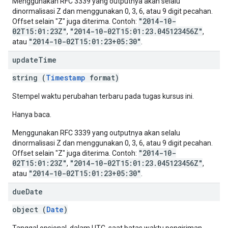
Menggunakan RFC 3339 yang outputnya akan selalu
dinormalisasi Z dan menggunakan 0, 3, 6, atau 9 digit pecahan.
"2014-10-
Offset selain "Z" juga diterima. Contoh:
02T15:01:23Z"
"2014-10-02T15:01:23.045123456Z"
,
,
"2014-10-02T15:01:23+05:30"
atau
.
update
Time
string (
Timestamp
format)
Stempel waktu perubahan terbaru pada tugas kursus ini.
Hanya baca.
Menggunakan RFC 3339 yang outputnya akan selalu
dinormalisasi Z dan menggunakan 0, 3, 6, atau 9 digit pecahan.
"2014-10-
Offset selain "Z" juga diterima. Contoh:
02T15:01:23Z"
"2014-10-02T15:01:23.045123456Z"
,
,
"2014-10-02T15:01:23+05:30"
atau
.
due
Date
object (
Date
)