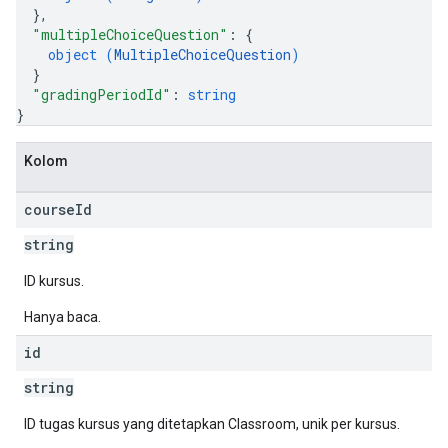
}
,
"multipleChoiceQuestion"
: 
{
object (
MultipleChoiceQuestion
)
}
"gradingPeriodId"
: 
string
}
Kolom
course
Id
string
ID kursus.
Hanya baca.
id
string
ID tugas kursus yang ditetapkan Classroom, unik per kursus.