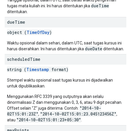
Tanggal opsional, dalam UTC, saat batas waktu pengiriman
dueTime
tugas mata kuliah ini. Ini harus ditentukan jika
ditentukan.
due
Time
object (
TimeOfDay
)
Waktu opsional dalam sehari, dalam UTC, saat tugas kursus ini
dueDate
harus diserahkan. Ini harus ditentukan jika
ditentukan.
scheduled
Time
string (
Timestamp
format)
Stempel waktu opsional saat tugas kursus ini dijadwalkan
untuk dipublikasikan.
Menggunakan RFC 3339 yang outputnya akan selalu
dinormalisasi Z dan menggunakan 0, 3, 6, atau 9 digit pecahan.
"2014-10-
Offset selain "Z" juga diterima. Contoh:
02T15:01:23Z"
"2014-10-02T15:01:23.045123456Z"
,
,
"2014-10-02T15:01:23+05:30"
atau
.
max
Points