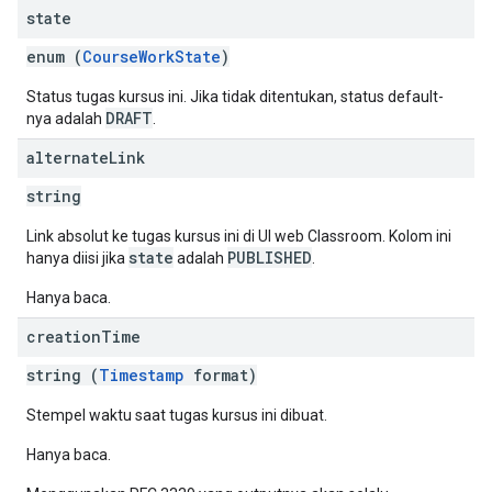
state
enum (
CourseWorkState
)
Status tugas kursus ini. Jika tidak ditentukan, status default-
DRAFT
nya adalah
.
alternate
Link
string
Link absolut ke tugas kursus ini di UI web Classroom. Kolom ini
state
PUBLISHED
hanya diisi jika
adalah
.
Hanya baca.
creation
Time
string (
Timestamp
format)
Stempel waktu saat tugas kursus ini dibuat.
Hanya baca.