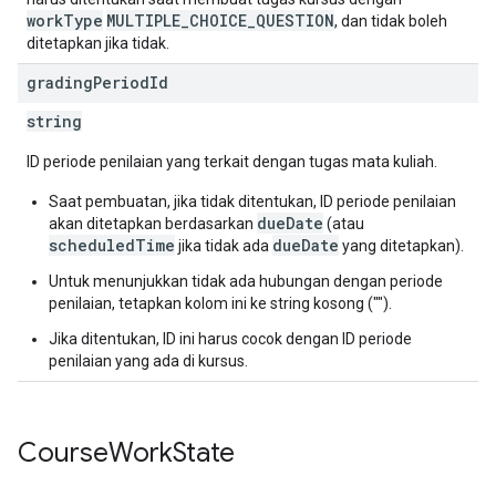
workType
MULTIPLE_CHOICE_QUESTION
, dan tidak boleh
ditetapkan jika tidak.
grading
Period
Id
string
ID periode penilaian yang terkait dengan tugas mata kuliah.
Saat pembuatan, jika tidak ditentukan, ID periode penilaian
dueDate
akan ditetapkan berdasarkan
(atau
scheduledTime
dueDate
jika tidak ada
yang ditetapkan).
Untuk menunjukkan tidak ada hubungan dengan periode
penilaian, tetapkan kolom ini ke string kosong ("").
Jika ditentukan, ID ini harus cocok dengan ID periode
penilaian yang ada di kursus.
Course
Work
State