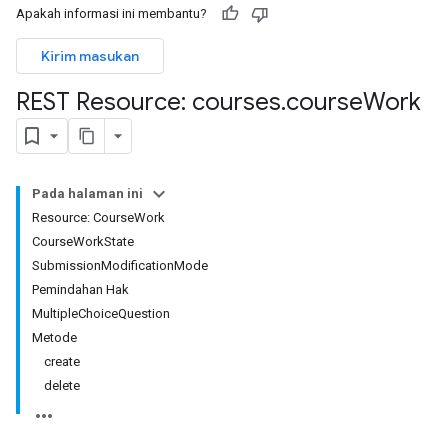
Apakah informasi ini membantu?
ntSubmissions
Kirim masukan
REST Resource: courses
.
course
Work
issions
Pada halaman ini
Resource: CourseWork
ers
CourseWorkState
SubmissionModificationMode
Pemindahan Hak
MultipleChoiceQuestion
Metode
create
delete