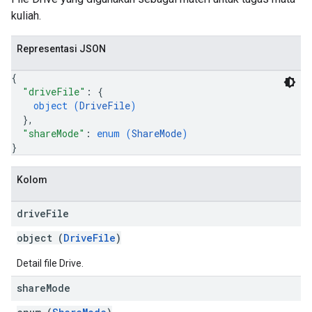
kuliah.
Representasi JSON
{
"driveFile"
: 
{
object (
DriveFile
)
}
,
"shareMode"
: 
enum (
ShareMode
)
}
Kolom
drive
File
object (
DriveFile
)
Detail file Drive.
share
Mode