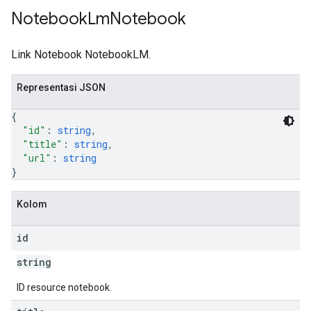
Notebook
Lm
Notebook
Link Notebook NotebookLM.
Representasi JSON
{
"id"
: 
string
,
"title"
: 
string
,
"url"
: 
string
}
Kolom
id
string
ID resource notebook.