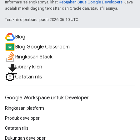
informasi selengkapnya, lihat
Kebijakan Situs Google Developers
. Java
adalah merek dagang terdaftar dari Oracle dan/atau afiliasinya.
Terakhir diperbarui pada 2026-06-10 UTC.
Blog
Blog Google Classroom
Ringkasan Stack
file_download
Library klien
Catatan rilis
Google Workspace untuk Developer
Ringkasan platform
Produk developer
Catatan rilis
Dukungan developer