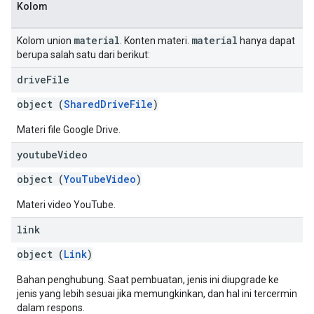
Kolom
material
material
Kolom union
. Konten materi.
hanya dapat
berupa salah satu dari berikut:
drive
File
object (
SharedDriveFile
)
Materi file Google Drive.
youtube
Video
object (
YouTubeVideo
)
Materi video YouTube.
link
object (
Link
)
Bahan penghubung. Saat pembuatan, jenis ini diupgrade ke
jenis yang lebih sesuai jika memungkinkan, dan hal ini tercermin
dalam respons.