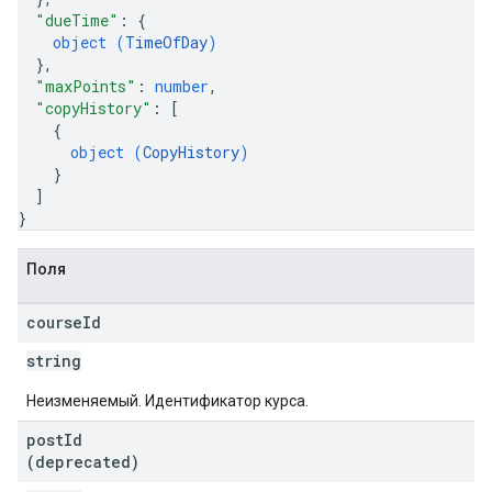
"dueTime"
: 
{
object (
TimeOfDay
)
}
,
"maxPoints"
: 
number
,
"copyHistory"
: 
[
{
object (
CopyHistory
)
}
]
}
Поля
course
Id
string
Неизменяемый. Идентификатор курса.
post
Id
(deprecated)