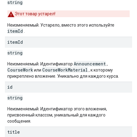
string
Этот товар устарел!
Неизменяемый. Устарело, вместо этого используйте
itemId
.
item
Id
string
Announcement
Неизменяемый. Идентификатор
,
CourseWork
CourseWorkMaterial
или
, к которому
прикреплено вложение. Уникально для каждого курса.
id
string
Неизменяемый. Идентификатор этого вложения,
присвоенный классом, уникальный для каждого
сообщения.
title