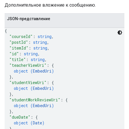
Дополнительное вложение к сообщению.
JSON-представление
{
"courseId"
: 
string
,
"postId"
: 
string
,
"itemId"
: 
string
,
"id"
: 
string
,
"title"
: 
string
,
"teacherViewUri"
: 
{
object (
EmbedUri
)
}
,
"studentViewUri"
: 
{
object (
EmbedUri
)
}
,
"studentWorkReviewUri"
: 
{
object (
EmbedUri
)
}
,
"dueDate"
: 
{
object (
Date
)
}
,