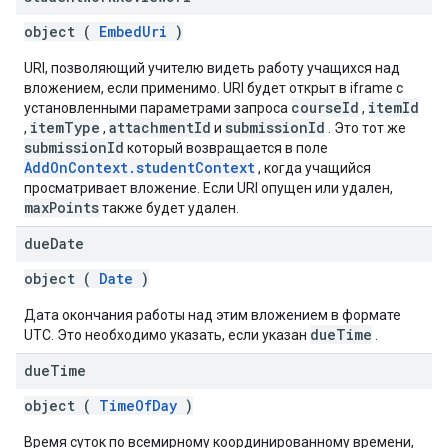
object (
EmbedUri
)
URI, позволяющий учителю видеть работу учащихся над
вложением, если применимо. URI будет открыт в iframe с
courseId
itemId
установленными параметрами запроса
,
itemType
attachmentId
submissionId
,
,
и
. Это тот же
submissionId
который возвращается в поле
AddOnContext.studentContext
, когда учащийся
просматривает вложение. Если URI опущен или удален,
maxPoints
также будет удален.
due
Date
object (
Date
)
Дата окончания работы над этим вложением в формате
dueTime
UTC. Это необходимо указать, если указан
.
due
Time
object (
TimeOfDay
)
Время суток по всемирному координированному времени,