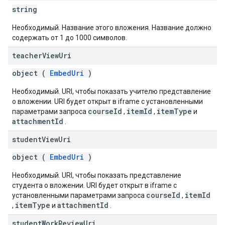
string
Необходимый. Название этого вложения. Название должно
содержать от 1 до 1000 символов.
teacher
View
Uri
object (
EmbedUri
)
Необходимый. URI, чтобы показать учителю представление
о вложении. URI будет открыт в iframe с установленными
courseId
itemId
itemType
параметрами запроса
,
,
и
attachmentId
.
student
View
Uri
object (
EmbedUri
)
Необходимый. URI, чтобы показать представление
студента о вложении. URI будет открыт в iframe с
courseId
itemId
установленными параметрами запроса
,
itemType
attachmentId
,
и
.
student
Work
Review
Uri