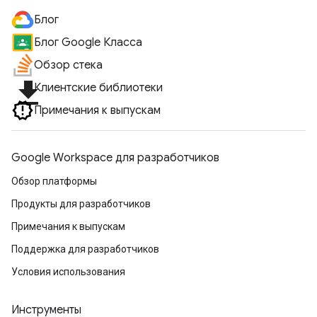
Блог
Блог Google Класса
Обзор стека
file_download
Клиентские библиотеки
Примечания к выпускам
Google Workspace для разработчиков
Обзор платформы
Продукты для разработчиков
Примечания к выпускам
Поддержка для разработчиков
Условия использования
Инструменты