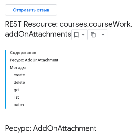
Отправить отзыв
REST Resource: courses
.
course
Work
.
ents
add
On
Attachments
bmissions
Содержание
Ресурс: AddOnAttachment
ers
Методы
create
delete
get
list
patch
Ресурс: Add
On
Attachment