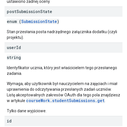
ustawiono żadnej oceny.
post
Submission
State
enum (
SubmissionState
)
Stan przesłania posta nadrzędnego załącznika dodatku (czyli
projektu).
user
Id
string
Identyfikator ucznia, który jest właścicielem tego przesłanego
zadania.
Wymaga, aby użytkownik był nauczycielem na zajęciach i miał
uprawnienia do odczytywania przesłanych zadań uczniów.
Listę akceptowalnych zakresów OAuth dla tego pola znajdziesz
courseWork.studentSubmissions.get
w artykule
.
Tylko dane wyjściowe.
id