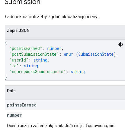
Submission
Ładunek na potrzeby żądań aktualizacji oceny.
Zapis JSON
{
"pointsEarned"
: 
number
,
"postSubmissionState"
: 
enum (
SubmissionState
)
,
"userId"
: 
string
,
"id"
: 
string
,
"courseWorkSubmissionId"
: 
string
}
Pola
points
Earned
number
Ocena ucznia za ten załącznik. Jeśli nie jest ustawiona, nie