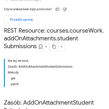
Czy te wskazówki były pomocne?
Submissions
Prześlij opinię
ers
REST Resource: courses
.
course
Work
.
add
On
Attachments
.
student
Submissions
Na tej stronie
Zasób: AddOnAttachmentStudentSubmission
Metody
get
patch
Zasób: Add
On
Attachment
Student