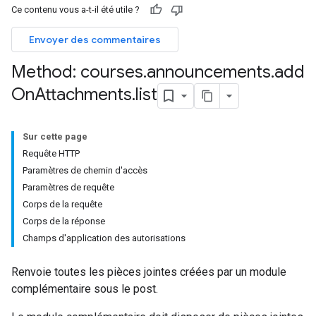
Ce contenu vous a-t-il été utile ?
Envoyer des commentaires
hments
Method: courses
.
announcements
.
add
On
Attachments
.
list
Submissions
ers
Sur cette page
Requête HTTP
Paramètres de chemin d'accès
Paramètres de requête
Corps de la requête
Corps de la réponse
Champs d'application des autorisations
Renvoie toutes les pièces jointes créées par un module
complémentaire sous le post.