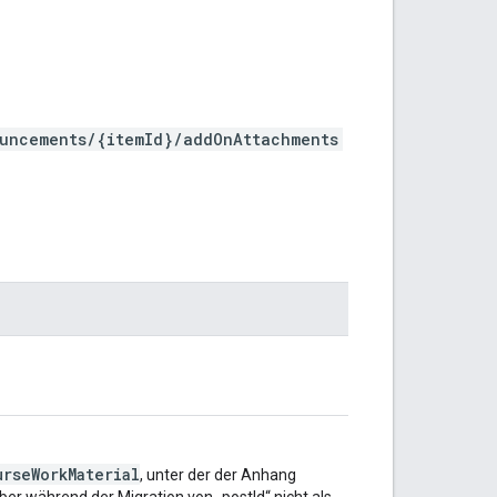
uncements/{itemId}/addOnAttachments
urseWorkMaterial
, unter der der Anhang
 aber während der Migration von „postId“ nicht als