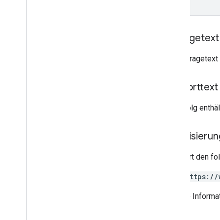
Node
.
js
PHP
Python
Anfragetext
Ruby
Der Anfragetext 
Weitere Referenz
Auf Vorschau-APIs zugreifen
Antworttext
Standardabfrageparameter
Nutzungsbeschränkungen
Bei Erfolg enthä
Downloads
Autorisieru
Clientbibliotheken mit
Unterstützung für die Berechtigung
von Nutzern
Erfordert den f
Clientbibliotheken mit
Unterstützung für Lernziele
https://
Weitere Informa