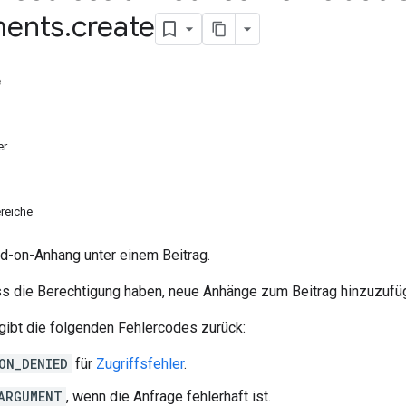
ments
.
create
e
er
reiche
dd-on-Anhang unter einem Beitrag.
 die Berechtigung haben, neue Anhänge zum Beitrag hinzuzufü
ibt die folgenden Fehlercodes zurück:
ON_DENIED
für
Zugriffsfehler
.
ARGUMENT
, wenn die Anfrage fehlerhaft ist.