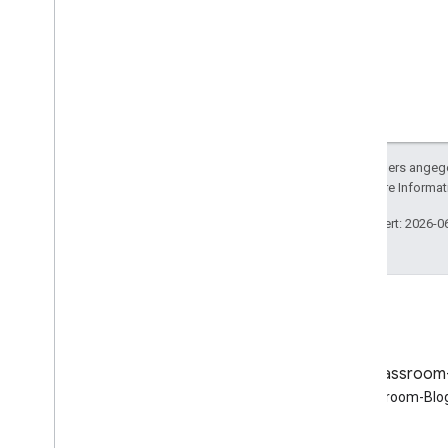
Sofern nicht anders angege
lizenziert. Weitere Informa
Zuletzt aktualisiert: 2026-0
Blog
Google Classroom
Google Workspace
Google Classroom-Blog
Developers-Blog lesen