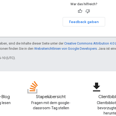
War das hilfreich?
Feedback geben
ben, sind die Inhalte dieser Seite unter der
Creative Commons Attribution 4.0 
tionen finden Sie in den
Websiterichtlinien von Google Developers
. Java ist e
6-10 (UTC).
file_download
-Blog
Stapelübersicht
Clientbib
 lesen
Fragen mit dem google-
Clientbiblio
classroom-Tag stellen
bevorzugt
herunt