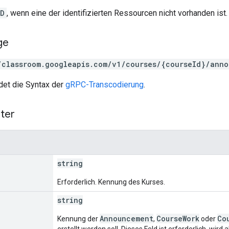
ND
, wenn eine der identifizierten Ressourcen nicht vorhanden ist.
ge
/classroom.googleapis.com/v1/courses/{courseId}/anno
et die Syntax der
gRPC-Transcodierung
.
ter
string
Erforderlich. Kennung des Kurses.
string
Announcement
CourseWork
Co
Kennung der
,
oder
erstellt werden soll. Dieses Feld ist erforderlich, wird