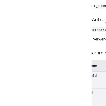
courses
.
student
Groups
.
student
Group
NOT_FOU
Members
kurse
.
studenten
HTTP-Anfra
kurse
.
lehrer
kurse
.
themen
POST https:/
Einladungen
registrations
Die URL verwend
Nutzerprofile
user
Profiles
.
guardian
Invitations
Pfadparame
nutzerprofile
.
Guardians
Typen
Parameter
Add
On
Context
course
Id
Zuweisungsmodus
Kursarbeitstyp
Datum
item
Id
Google Drive-Datei
Google Drive-Ordner
Formular