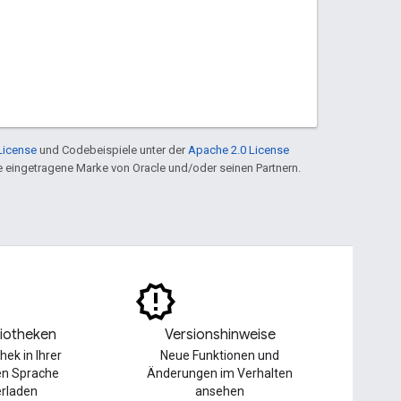
License
und Codebeispiele unter der
Apache 2.0 License
ine eingetragene Marke von Oracle und/oder seinen Partnern.
liotheken
Versionshinweise
thek in Ihrer
Neue Funktionen und
en Sprache
Änderungen im Verhalten
erladen
ansehen