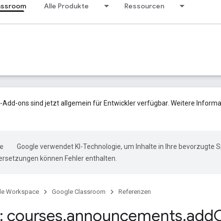
assroom
Alle Produkte
Ressourcen
Add-ons sind jetzt allgemein für Entwickler verfügbar. Weitere Informa
Google verwendet KI-Technologie, um Inhalte in Ihre bevorzugte 
ersetzungen können Fehler enthalten.
le Workspace
Google Classroom
Referenzen
 courses
.
announcements
.
add