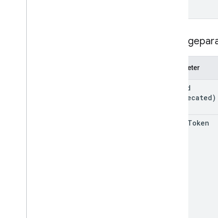
Notenkategorie
Grading
Period
Settings
Optionen für einzelne Schüler
/
Abfragepar
Studenten
Link
List
Add
On
Attachments
Response
Parameter
Material
Optionen für einzelne Schüler
/
post
Id
Studenten ändern
(deprecated)
Vorschauversion
Abgabestatus
add
On
Token
Time
Of
Day
You
Tube
Video
Referenz zu Clientbibliotheken
Browser
Go
Java
.
NET