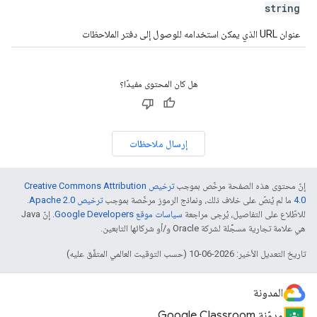
string
عنوان URL الذي يمكن استخدامه للوصول إلى دفتر الملاحظات
هل كان المحتوى مفيدًا؟
إرسال ملاحظات
إنّ محتوى هذه الصفحة مرخّص بموجب
ترخيص Creative Commons Attribution
4.0‏
ما لم يُنصّ على خلاف ذلك، ونماذج الرموز مرخّصة بموجب
ترخيص Apache 2.0‏
.
للاطّلاع على التفاصيل، يُرجى مراجعة
سياسات موقع Google Developers‏
. إنّ Java
هي علامة تجارية مسجَّلة لشركة Oracle و/أو شركائها التابعين.
تاريخ التعديل الأخير: 2026-06-10 (حسب التوقيت العالمي المتفَّق عليه)
المدونة
مدوّنة Google Classroom