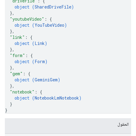
"driveFile"
: 
{
object (
SharedDriveFile
)
}
,
"youtubeVideo"
: 
{
object (
YouTubeVideo
)
}
,
"link"
: 
{
object (
Link
)
}
,
"form"
: 
{
object (
Form
)
}
,
"gem"
: 
{
object (
GeminiGem
)
}
,
"notebook"
: 
{
object (
NotebookLmNotebook
)
}
}
الحقول