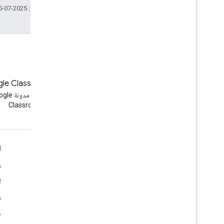
إصدار المعاينة
تاريخ التعديل الأخير: 2025-07-25 (حسب التوقيت العالمي المتفَّق عليه)
حالة الإرسال
الوقت من اليوم
فيديو على You
Tube
مرجع مكتبة العميل
المتصفح
المدونة
مدوّنة Google Classroom
Go
الاطّلاع على مدونة Google
الاطّلاع على مد
Java
Classroom
Workspace Developers
.
NET
Node
.
js
PHP
Google Workspace لمطوّري البرامج
ا
Python
Ruby
نظرة عامة حول المنصة
و
منتجات مطوّري البرامج
ل
مرجع آخر
ملاحظات حول الإصدار
واجهات برمجة التطبيقات لمعاينة التطبيقات
و
مَعلمات طلب البحث العادية
دعم مطوّر البرامج
م
حدود الاستخدام