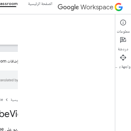
الصفحة الرئيسية
lassroom
Workspace
Google Classroom
معلومات
نظرة عامة
الأدلة
المرجع
الدعم
دردشة
تتوفّر الآن إضافات Google Classroom بشكل عام للمطوّرين. يُرجى الاطّلاع على
واجهة برمجة التطبيقات
نظرة عامة
موارد REST
الدورات
الصفحة الرئيسية
ce
دورة تدريبية
be
Video
دورة تدريبية
course
.
announcements
.
add
On
Attachments
عنصر فيديو على YouTube
الدورة التدريبية