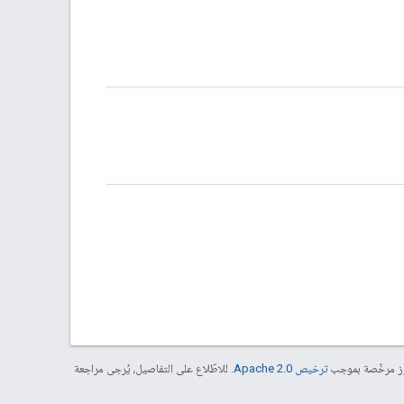
موز مرخّصة بموجب
ترخيص Apache 2.0‏
. للاطّلاع على التفاصيل، يُرجى مراجعة