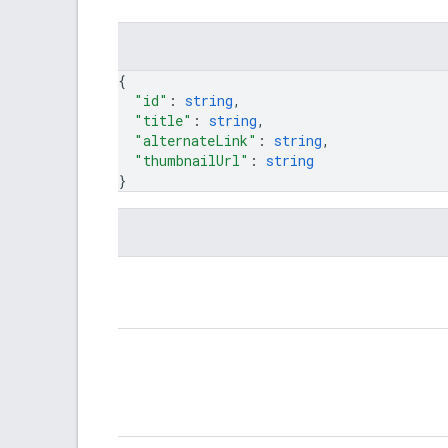
{
"id"
: 
string
,
"title"
: 
string
,
"alternateLink"
: 
string
,
"thumbnailUrl"
: 
string
}