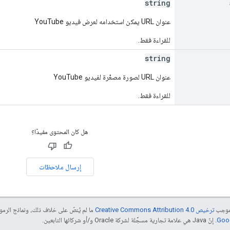
string
عنوان URL يمكن استخدامه لعرض فيديو YouTube
للقراءة فقط.
string
عنوان URL لصورة مصغّرة لفيديو YouTube
للقراءة فقط.
هل كان المحتوى مفيدًا؟
إرسال ملاحظات
بموجب
ترخيص Creative Commons Attribution 4.0‏
ما لم يُنصّ على خلاف ذلك، ونماذج الر
. إنّ Java هي علامة تجارية مسجَّلة لشركة Oracle و/أو شركائها التابعين.