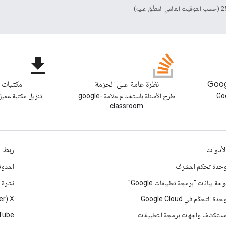
file_download
نظرة عامة على الحزمة
مكتبات ا
ونة Google
طرح الأسئلة باستخدام علامة google-
تنزيل مكتبة عميل 
classroom
لأدوات
ربط
حدة تحكم المشرف
المدون
وحة بيانات "برمجة تطبيقات Google"
نشرة إ
حدة التحكّم في Google Cloud
‫X ‏(Twitter سابقًا)
ستكشف واجهات برمجة التطبيقات
Tube