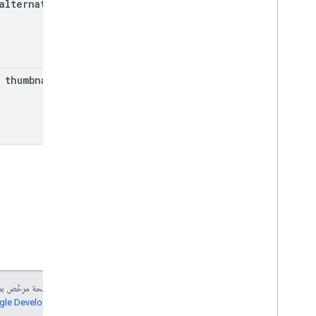
ملفات المستخدمين الشخصية
alternate
Link
الدعوات الخاصة بالمستخدمين
user
Profiles
.
guardian
الأنواع
thumbnail
Url
السياسة الإضافية
وضع المُسنَد إليه
نوع دورة العمل
التاريخ
ملفات Drive
مجلد Drive
النموذج
فئة الدرجة
Grading
Period
Settings
خيارات الطلاب الفردية
رابط
List
Add
On
Attachments
Response
إنّ محتوى هذه الصفحة مرخّص 
المواد
سياسات موقع Google Developers‏
تعديل فردي الطلاب