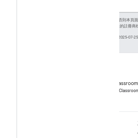
日期
雲端硬碟檔案
雲端硬碟資料夾
除非另有註明，否則本頁
表單
和/或其關聯企業的註冊商
成績類別
上次更新時間：2025-07-2
Grading
Period
Settings
個別學生選項
連結
List
Add
On
Attachments
Response
材質
修改個別學生選項
網誌
Google Classroo
預覽版本
閱讀 Google Workspace 開發
閱讀 Google Classro
提交狀態
人員網誌
Time
Of
Day
You
Tube 影片
用戶端程式庫參考資料
適用於開發人員的 Google Workspace
瀏覽器
平台總覽
Go