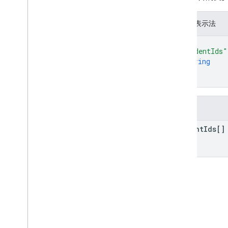
course
.
posts
.
add
On
Attachments
course
.
posts
.
add
On
Attachments
.
JSON 表示法
student
Submissions
{
courses
.
student
Groups
"studentIds"
courses
.
student
Groups
.
student
Group
string
Members
]
course
.
students
}
course
.
teachers
course
.
topics
欄位
邀請
registrations
student
Ids[]
使用者設定檔
user
Profiles
.
guardian
Invitations
user
Profiles
.
guardians
類型
附加內容
指派模式模式
課程作業類型