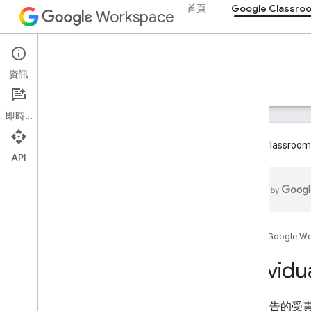
首頁
Google Classro
Workspace
總覽
REST 資源
Google Classroom
課程
資訊
總覽
指南
參考資料
支援
course.aliases
課程
.
公告
即時通訊
course
.
announcements
.
add
On
Attachments
Google Cla
course
.
course
Work
API
course
.
course
Work
.
add
On
Attachments
course
.
course
Work
.
add
On
Attachments
.
student
Submissions
course
.
course
Work
.
rubrics
course
.
course
Work
.
student
首頁
Google W
Submissions
Individu
course
.
course
Work
Materials
course
.
course
Work
Materials
.
add
On
Attachments
課程/公告的受
course
.
posts