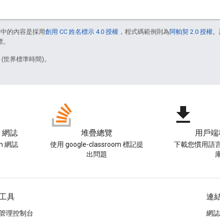
面中的內容是採用
創用 CC 姓名標示 4.0 授權
，程式碼範例則為
阿帕契 2.0 授權
。
標。
5 (世界標準時間)。
file_download
m 網誌
堆疊總覽
用戶端
om 網誌
使用 google-classroom 標記提
下載您慣用語
出問題
工具
連
管理控制台
網誌