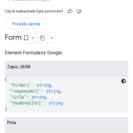
Czy te wskazówki były pomocne?
ers
Prześlij opinię
Form
Element Formularzy Google.
Zapis JSON
{
"formUrl"
: 
string
,
"responseUrl"
: 
string
,
"title"
: 
string
,
"thumbnailUrl"
: 
string
}
Pola