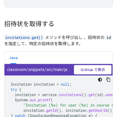
招待状を取得する
invitations.get()
メソッドを呼び出し 、招待状の
id
を指定して、特定の招待状を取得します。
Java
classroom/snippets/src/main/java/GetInvitation.java
GitHub で表示
Invitation
invitation
=
null
;
try
{
invitation
=
service
.
invitations
().
get
(
id
).
execu
System
.
out
.
printf
(
"Invitation (%s) for user (%s) in course (%
invitation
.
getId
(),
invitation
.
getUserId
(),
}
catch
(
GoogleJsonResponseException
e
)
{