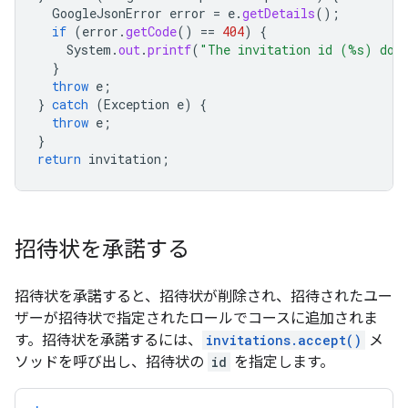
GoogleJsonError
error
=
e
.
getDetails
();
if
(
error
.
getCode
()
==
404
)
{
System
.
out
.
printf
(
"The invitation id (%s) does
}
throw
e
;
}
catch
(
Exception
e
)
{
throw
e
;
}
return
invitation
;
招待状を承諾する
招待状を承諾すると、招待状が削除され、招待されたユー
ザーが招待状で指定されたロールでコースに追加されま
す。招待状を承諾するには、
invitations.accept()
メ
ソッドを呼び出し、招待状の
id
を指定します。