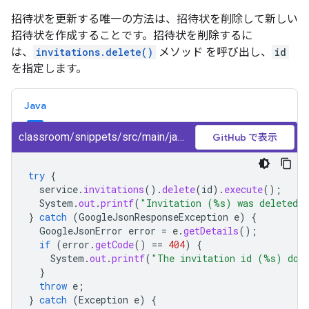
招待状を更新する唯一の方法は、招待状を削除して新しい
招待状を作成することです。招待状を削除するに
は、
invitations.delete()
メソッド を呼び出し、
id
を指定します。
Java
classroom/snippets/src/main/java/DeleteInvitation.java
GitHub で表示
try
{
service
.
invitations
().
delete
(
id
).
execute
();
System
.
out
.
printf
(
"Invitation (%s) was deleted.
}
catch
(
GoogleJsonResponseException
e
)
{
GoogleJsonError
error
=
e
.
getDetails
();
if
(
error
.
getCode
()
==
404
)
{
System
.
out
.
printf
(
"The invitation id (%s) does
}
throw
e
;
}
catch
(
Exception
e
)
{