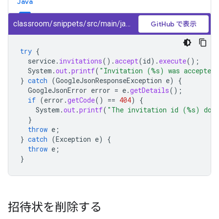
Java
classroom/snippets/src/main/java/AcceptInvitation.java
GitHub で表示
try
{
service
.
invitations
().
accept
(
id
).
execute
();
System
.
out
.
printf
(
"Invitation (%s) was accepted
}
catch
(
GoogleJsonResponseException
e
)
{
GoogleJsonError
error
=
e
.
getDetails
();
if
(
error
.
getCode
()
==
404
)
{
System
.
out
.
printf
(
"The invitation id (%s) does
}
throw
e
;
}
catch
(
Exception
e
)
{
throw
e
;
}
招待状を削除する