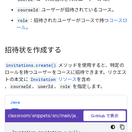
courseId
: ユーザーが招待されているコース。
role
：招待されたユーザーがコースで持つ
コースロ
ール
。
招待状を作成する
invitations.create()
メソッドを使用すると、特定の
ロールを持つユーザーをコースに招待できます。リクエス
トの本文に
Invitation
リソース
を含め
、
courseId
、
userId
、
role
を指定します。
Java
classroom/snippets/src/main/java/CreateInvitation.java
GitHub で表示