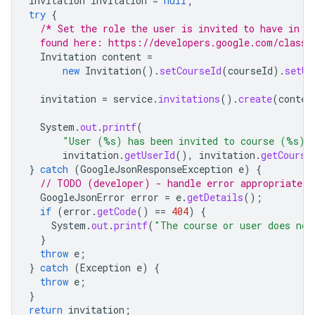
Invitation
invitation
=
null
;
try
{
/* Set the role the user is invited to have in t
  found here: https://developers.google.com/classr
Invitation
content
=
new
Invitation
().
setCourseId
(
courseId
).
setUs
invitation
=
service
.
invitations
().
create
(
conten
System
.
out
.
printf
(
"User (%s) has been invited to course (%s).
invitation
.
getUserId
(),
invitation
.
getCourse
}
catch
(
GoogleJsonResponseException
e
)
{
// TODO (developer) - handle error appropriately
GoogleJsonError
error
=
e
.
getDetails
();
if
(
error
.
getCode
()
==
404
)
{
System
.
out
.
printf
(
"The course or user does not
}
throw
e
;
}
catch
(
Exception
e
)
{
throw
e
;
}
return
invitation
;