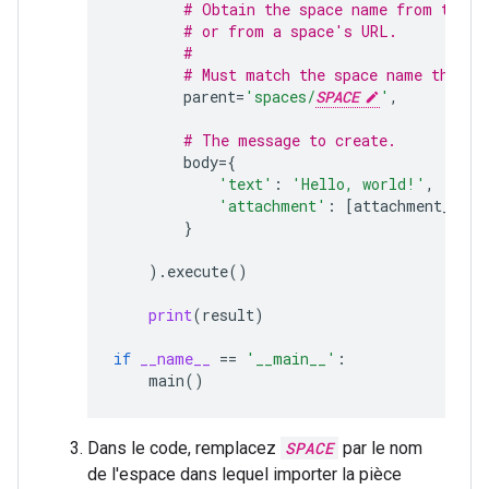
# Obtain the space name from the s
# or from a space's URL.
#
# Must match the space name that t
parent
=
'spaces/
SPACE
'
,
# The message to create.
body
=
{
'text'
:
'Hello, world!'
,
'attachment'
:
[
attachment_uplo
}
)
.
execute
()
print
(
result
)
if
__name__
==
'__main__'
:
main
()
Dans le code, remplacez
SPACE
par le nom
de l'espace dans lequel importer la pièce