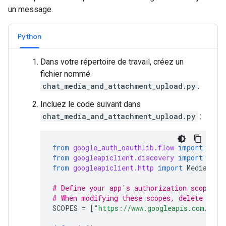
un message.
Python
Dans votre répertoire de travail, créez un
fichier nommé
chat_media_and_attachment_upload.py
.
Incluez le code suivant dans
chat_media_and_attachment_upload.py
:
from
google_auth_oauthlib.flow
import
Inst
from
googleapiclient.discovery
import
buil
from
googleapiclient.http
import
MediaFile
# Define your app's authorization scopes.
# When modifying these scopes, delete the 
SCOPES
=
[
"https://www.googleapis.com/auth