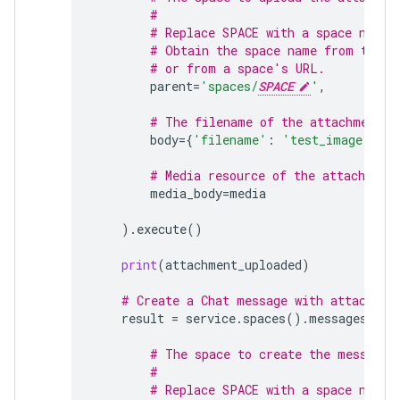
#
# Replace SPACE with a space name.
# Obtain the space name from the s
# or from a space's URL.
parent
=
'spaces/
SPACE
'
,
# The filename of the attachment, 
body
=
{
'filename'
:
'test_image.png'
# Media resource of the attachment
media_body
=
media
)
.
execute
()
print
(
attachment_uploaded
)
# Create a Chat message with attachmen
result
=
service
.
spaces
()
.
messages
()
.
c
# The space to create the message 
#
# Replace SPACE with a space name.