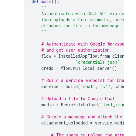
def
main
():
'''
    Authenticates with Chat API via user c
    then uploads a file as media, creates 
    attaches the file to the message.
    '''
# Authenticate with Google Workspace
# and get user authorization.
flow
=
InstalledAppFlow
.
from_client_se
'credentials.json'
,
SCOP
creds
=
flow
.
run_local_server
()
# Build a service endpoint for Chat AP
service
=
build
(
'chat'
,
'v1'
,
credenti
# Upload a file to Google Chat.
media
=
MediaFileUpload
(
'test_image.pn
# Create a message and attach the uplo
attachment_uploaded
=
service
.
media
()
.
# The space to upload the attachme