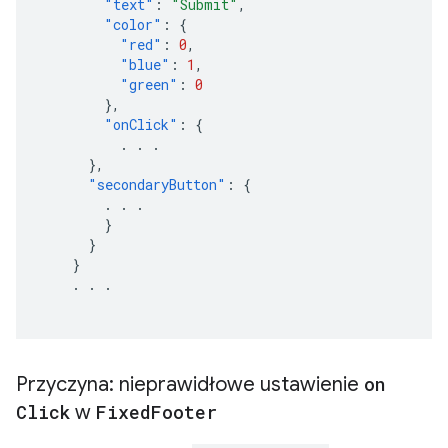
"text"
:
"Submit"
,
"color"
:
{
"red"
:
0
,
"blue"
:
1
,
"green"
:
0
},
"onClick"
:
{
.
.
.
},
"secondaryButton"
:
{
.
.
.
}
}
}
.
.
.
Przyczyna: nieprawidłowe ustawienie
on
Click
w
Fixed
Footer