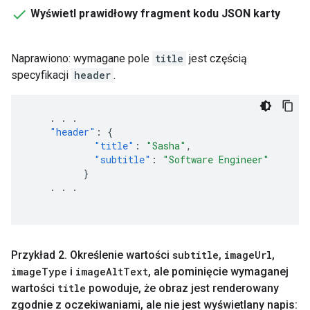
Wyświetl prawidłowy fragment kodu JSON karty
Naprawiono: wymagane pole
title
jest częścią
specyfikacji
header
.
.
.
.
"header"
:
{
"title"
:
"Sasha"
,
"subtitle"
:
"Software Engineer"
}
.
.
.
Przykład 2
.
Określenie wartości
subtitle
,
image
Url
,
image
Type
i
image
Alt
Text
,
ale pominięcie wymaganej
wartości
title
powoduje
,
że obraz jest renderowany
zgodnie z oczekiwaniami
,
ale nie jest wyświetlany napis: