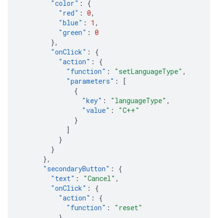
"color"
:
{
"red"
:
0
,
"blue"
:
1
,
"green"
:
0
},
"onClick"
:
{
"action"
:
{
"function"
:
"setLanguageType"
,
"parameters"
:
[
{
"key"
:
"languageType"
,
"value"
:
"C++"
}
]
}
}
},
"secondaryButton"
:
{
"text"
:
"Cancel"
,
"onClick"
:
{
"action"
:
{
"function"
:
"reset"
}