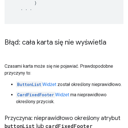
}
.
.
.
Błąd: cała karta się nie wyświetla
Czasami karta może się nie pojawiać. Prawdopodobne
przyczyny to:
ButtonList
Widżet
został określony nieprawidłowo.
CardFixedFooter
Widżet
ma nieprawidłowo
określony przycisk.
Przyczyna: nieprawidłowo określony atrybut
button
List
lub
card
Fixed
Footer