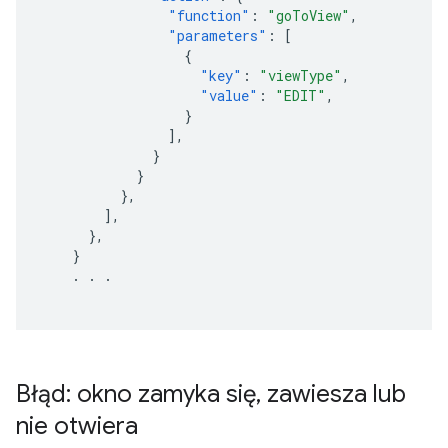
"function"
:
"goToView"
,
"parameters"
:
[
{
"key"
:
"viewType"
,
"value"
:
"EDIT"
,
}
],
}
}
},
],
},
}
.
.
.
Błąd: okno zamyka się
,
zawiesza lub
nie otwiera