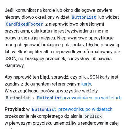
Jeśli komunikat na karcie lub okno dialogowe zawiera
nieprawidłowo określony widżet
ButtonList
lub widżet
CardFixedFooter
z nieprawidłowo określonymi
przyciskami, cała karta nie jest wyświetlana i nic nie
pojawia się na jej miejscu. Nieprawidłowe specyfikacje
mogą obejmować brakujące pola, pola z błędną pisownią
lub wielkością liter albo nieprawidłowo sformatowany plik
JSON, np. brakujący przecinek, cudzysłów lub nawias
klamrowy.
Aby naprawić ten błąd, sprawdź, czy plik JSON karty jest
zgodny z dokumentem referencyjnym
karty
.
W szczególności porównaj wszystkie widżety
ButtonList
z
ButtonList
przewodnikiem po widżetach
.
Przykład:
w
ButtonList
przewodniku po widżetach
przekazanie niekompletnego działania
onClick
w pierwszym przycisku uniemożliwia renderowanie całej