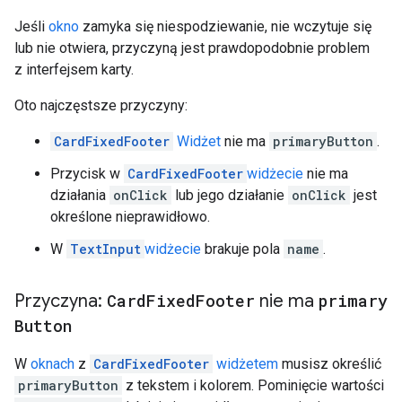
Jeśli
okno
zamyka się niespodziewanie, nie wczytuje się
lub nie otwiera, przyczyną jest prawdopodobnie problem
z interfejsem karty.
Oto najczęstsze przyczyny:
CardFixedFooter
Widżet
nie ma
primaryButton
.
Przycisk w
CardFixedFooter
widżecie
nie ma
działania
onClick
lub jego działanie
onClick
jest
określone nieprawidłowo.
W
TextInput
widżecie
brakuje pola
name
.
Przyczyna:
Card
Fixed
Footer
nie ma
primary
Button
W
oknach
z
CardFixedFooter
widżetem
musisz określić
primaryButton
z tekstem i kolorem. Pominięcie wartości