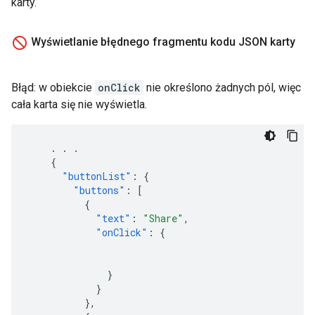
karty.
Wyświetlanie błędnego fragmentu kodu JSON karty
Błąd: w obiekcie
onClick
nie określono żadnych pól, więc
cała karta się nie wyświetla.
.
.
.
{
"buttonList"
:
{
"buttons"
:
[
{
"text"
:
"Share"
,
"onClick"
:
{
}
}
},