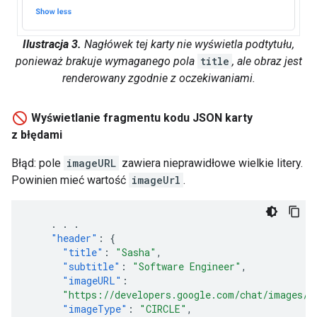
Ilustracja 3.
Nagłówek tej karty nie wyświetla podtytułu,
ponieważ brakuje wymaganego pola
title
, ale obraz jest
renderowany zgodnie z oczekiwaniami.
Wyświetlanie fragmentu kodu JSON karty
z błędami
Błąd: pole
imageURL
zawiera nieprawidłowe wielkie litery.
Powinien mieć wartość
imageUrl
.
.
.
.
"header"
:
{
"title"
:
"Sasha"
,
"subtitle"
:
"Software Engineer"
,
"imageURL"
:
"https://developers.google.com/chat/images/q
"imageType"
:
"CIRCLE"
,