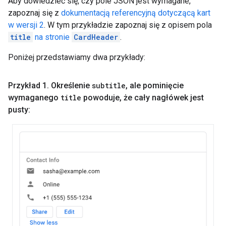
Aby dowiedzieć się, czy pole JSON jest wymagane,
zapoznaj się z
dokumentacją referencyjną dotyczącą kart
w wersji 2
. W tym przykładzie zapoznaj się z opisem pola
title
na stronie
CardHeader
.
Poniżej przedstawiamy dwa przykłady:
Przykład 1
.
Określenie
subtitle
,
ale pominięcie
wymaganego
title
powoduje
,
że cały nagłówek jest
pusty: