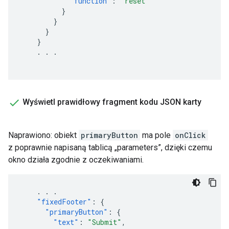
"function"
:
"reset"
}
}
}
}
.
.
.
Wyświetl prawidłowy fragment kodu JSON karty
Naprawiono: obiekt
primaryButton
ma pole
onClick
z poprawnie napisaną tablicą „parameters”, dzięki czemu
okno działa zgodnie z oczekiwaniami.
.
.
.
"fixedFooter"
:
{
"primaryButton"
:
{
"text"
:
"Submit"
,