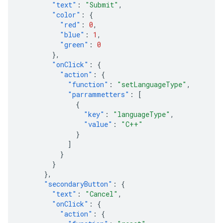
"text"
:
"Submit"
,
"color"
:
{
"red"
:
0
,
"blue"
:
1
,
"green"
:
0
},
"onClick"
:
{
"action"
:
{
"function"
:
"setLanguageType"
,
"parrammetters"
:
[
{
"key"
:
"languageType"
,
"value"
:
"C++"
}
]
}
}
},
"secondaryButton"
:
{
"text"
:
"Cancel"
,
"onClick"
:
{
"action"
:
{