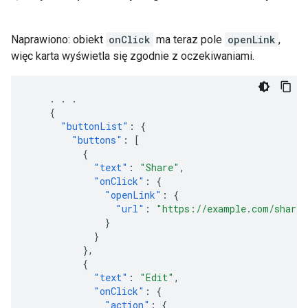
Naprawiono: obiekt
onClick
ma teraz pole
openLink
,
więc karta wyświetla się zgodnie z oczekiwaniami.
.
.
.
{
"buttonList"
:
{
"buttons"
:
[
{
"text"
:
"Share"
,
"onClick"
:
{
"openLink"
:
{
"url"
:
"https://example.com/share"
}
}
},
{
"text"
:
"Edit"
,
"onClick"
:
{
"action"
:
{