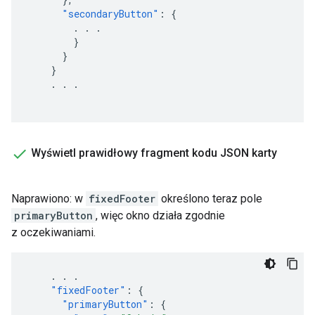
"secondaryButton"
:
{
.
.
.
}
}
}
.
.
.
Wyświetl prawidłowy fragment kodu JSON karty
Naprawiono: w
fixedFooter
określono teraz pole
primaryButton
, więc okno działa zgodnie
z oczekiwaniami.
.
.
.
"fixedFooter"
:
{
"primaryButton"
:
{