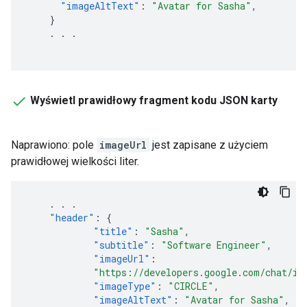
"imageAltText"
:
"Avatar for Sasha"
,
}
.
.
.
Wyświetl prawidłowy fragment kodu JSON karty
Naprawiono: pole
imageUrl
jest zapisane z użyciem
prawidłowej wielkości liter.
.
.
.
"header"
:
{
"title"
:
"Sasha"
,
"subtitle"
:
"Software Engineer"
,
"imageUrl"
:
"https://developers.google.com/chat/im
"imageType"
:
"CIRCLE"
,
"imageAltText"
:
"Avatar for Sasha"
,