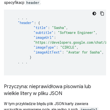
specyfikacji
header
.
.
.
.
"header"
:
{
"title"
:
"Sasha"
,
"subtitle"
:
"Software Engineer"
,
"imageUrl"
:
"https://developers.google.com/chat/im
"imageType"
:
"CIRCLE"
,
"imageAltText"
:
"Avatar for Sasha"
,
}
.
.
.
Przyczyna: nieprawidłowa pisownia lub
wielkie litery w pliku JSON
W tym przykładzie błędu plik JSON karty zawiera
wszystkie wymagane pola, ale jedno z nich,
imageUrl
,