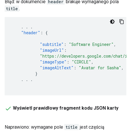
Błąd: w dokumencie
header
brakuje wymaganego pola
title
.
.
.
.
"header"
:
{
"subtitle"
:
"Software Engineer"
,
"imageUrl"
:
"https://developers.google.com/chat/im
"imageType"
:
"CIRCLE"
,
"imageAltText"
:
"Avatar for Sasha"
,
}
.
.
.
Wyświetl prawidłowy fragment kodu JSON karty
Naprawiono: wymagane pole
title
jest częścią