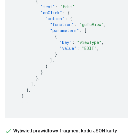
{
"text"
:
"Edit"
,
"onClick"
:
{
"action"
:
{
"function"
:
"goToView"
,
"parameters"
:
[
{
"key"
:
"viewType"
,
"value"
:
"EDIT"
,
}
],
}
}
},
],
},
}
.
.
.
Wyświetl prawidłowy fragment kodu JSON karty