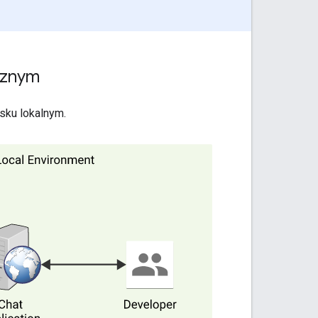
cznym
isku lokalnym.