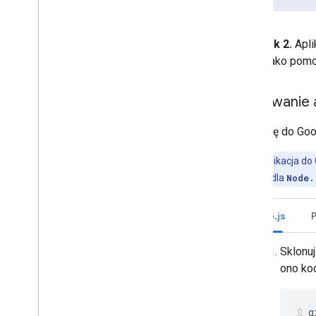
Rysunek 2.
Apli
działa jako pomo
Testowanie a
Aplikację do Go
Uwaga:
aplikacja do
w przykładzie dla
Node.
Node.js
Sklonu
ono kod
g