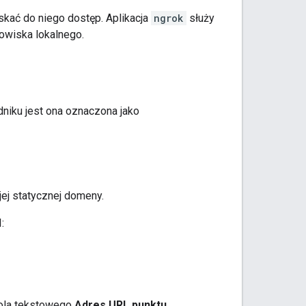
skać do niego dostęp. Aplikacja
ngrok
służy
owiska lokalnego.
dniku jest ona oznaczona jako
jej statycznej domeny.
:
pola tekstowego
Adres URL punktu