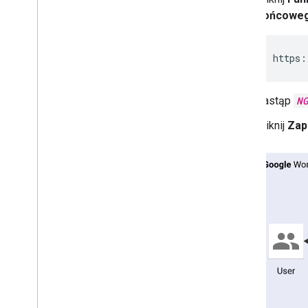
końcowe
https:
Zastąp
N
Kliknij
Zap