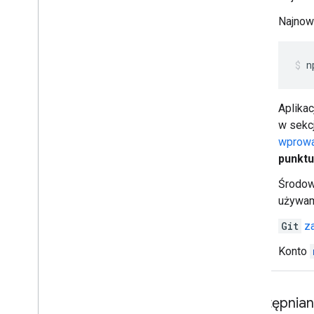
Ustawianie pokoju jako wykrywalnego
dla określonych użytkowników
Najnow
Migracja organizacji do Google Chat
n
Aplika
w sekc
wprowa
punkt
Środow
używa
Git
z
Konto
Udostępniani