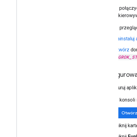
Musisz połączyć
do przekierowyw
W przegląd
Zainstaluj 
Utwórz
dom
NGROK_S
Konfigurowan
Skonfiguruj apli
W konsoli 
Otwórz
Kliknij kar
Kliknij
Fun