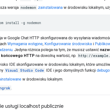
sza wersja
nodemon
zainstalowana
w środowisku lokalnym, u
pm
install
-g
nodemon
cja w Google Chat HTTP skonfigurowana do wysyłania wiadomości
jach
Wymagania wstępne
,
Konfigurowanie środowiska
i
Publikow
dzeniu
. Jedyna różnica polega na tym, że musisz ustawić
nazwę
u końcowego HTTP
na dowolną wartość, np.
http://example
isko IDE skonfigurowane w środowisku lokalnym, które umożli
my
Visual Studio Code
IDE i jego domyślnych funkcji
debugo
ainstalowane
w środowisku lokalnym.
ngrok
.
e usługi localhost publicznie