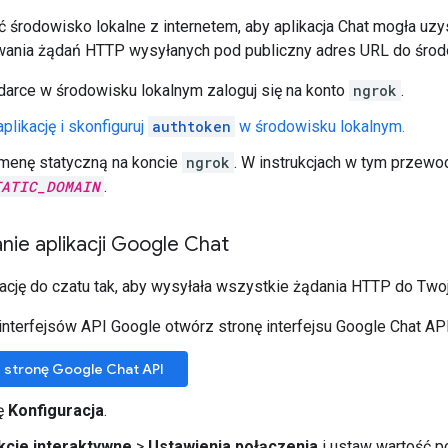
 środowisko lokalne z internetem, aby aplikacja Chat mogła uzy
ania żądań HTTP wysyłanych pod publiczny adres URL do środ
arce w środowisku lokalnym zaloguj się na konto
ngrok
.
aplikację i skonfiguruj
authtoken
w środowisku lokalnym.
enę statyczną na koncie
ngrok
. W instrukcjach w tym przewo
TATIC_DOMAIN
.
ie aplikacji Google Chat
kację do czatu tak, aby wysyłała wszystkie żądania HTTP do Two
interfejsów API Google otwórz stronę interfejsu Google Chat API
 stronę Google Chat API
tę
Konfiguracja
.
kcje interaktywne
>
Ustawienia połączenia
i ustaw wartość 