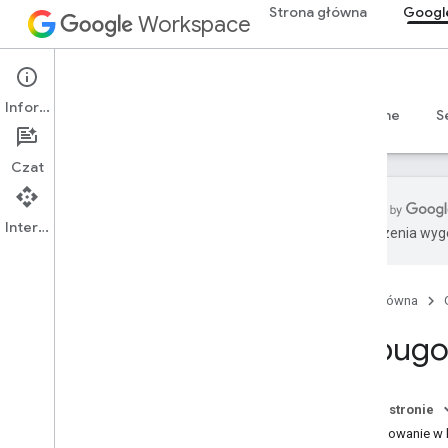
Strona główna
Googl
Workspace
Google Chat
Informacje
Przegląd
Przewodniki
Materiały referencyjne
S
Czat
Interfejs API
Tłumaczenia wyge
Rozpocznij
Omówienie funkcji Programowanie z
Google Chat
Strona główna
Programuj w Google Workspace
Debugow
Krótkie wprowadzenia
Uwierzytelnianie i autoryzacja
Wywoływanie interfejsu Chat API
Na tej stronie
Debugowanie w 
Plan