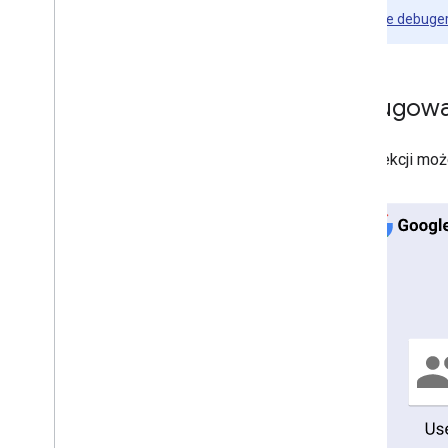
użytkowników Google Chat
Używanie debuger
Zarządzanie stanem dostępności
użytkowników
Wpisz przydatne komunikaty o
błędach
Debugowan
Poznaj przykłady aplikacji Google Chat
i samouczki
W tej sekcji moż
Wdrażanie
,
testowanie i
rozwiązywanie problemów
Tworzenie wdrożeń i zarządzanie nimi
Testowanie funkcji interaktywnych
Błędy w logu
Rozwiązywanie problemów
Przegląd
Rozwiązywanie problemów z
błędami aplikacji Google Chat
Rozwiązywanie problemów z
kartami i oknami
Debugowanie aplikacji do obsługi
czatu