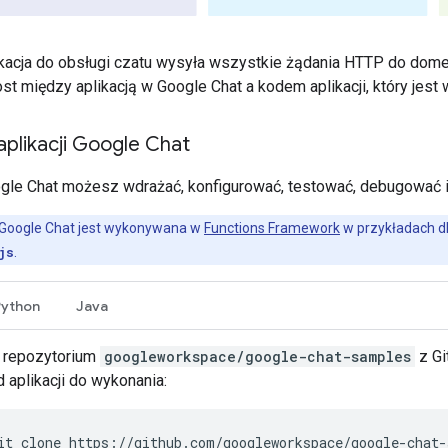
kacja do obsługi czatu wysyła wszystkie żądania HTTP do dome
st między aplikacją w Google Chat a kodem aplikacji, który jest
plikacji Google Chat
ogle Chat możesz wdrażać, konfigurować, testować, debugować 
 Google Chat jest wykonywana w
Functions Framework
w przykładach d
js
.
Python
Java
j repozytorium
googleworkspace/google-chat-samples
z Gi
 aplikacji do wykonania:
it
clone
https://github.com/googleworkspace/google-chat-