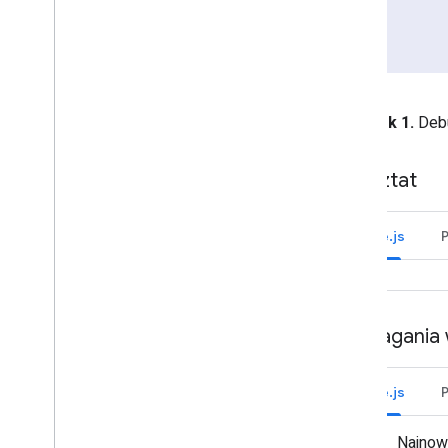
Przekształcanie interaktywnej
aplikacji do czatu w dodatek do
Google Workspace
Publikowanie w Google Workspace
Rysunek 1.
Debu
Marketplace
Publikowanie aplikacji do obsługi
czatu w Google Workspace
Warsztat
Marketplace
Wymagania dotyczące
przetwarzania i sprawdzania
Node.js
publicznych aplikacji Google Chat
Zarządzanie opublikowanymi
aplikacjami Google Chat
Wyłączanie i usuwanie aplikacji
Wymagania 
Zarządzanie Google Chat jako
administrator Google Workspace
Node.js
Przegląd
Wyszukiwanie pokoi w organizacji i
zarządzanie nimi
Najnow