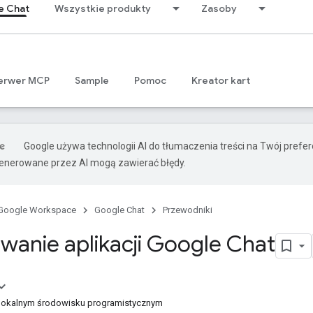
e Chat
Wszystkie produkty
Zasoby
erwer MCP
Sample
Pomoc
Kreator kart
Google używa technologii AI do tłumaczenia treści na Twój prefe
nerowane przez AI mogą zawierać błędy.
Google Workspace
Google Chat
Przewodniki
anie aplikacji Google Chat
lokalnym środowisku programistycznym