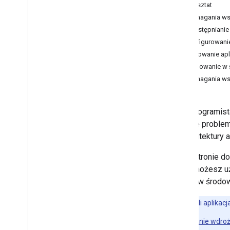
Warsztat
Zidentyfikuj potrzeby użytkowników
Wymagania ws
Definiowanie wszystkich ścieżek
Udostępnianie 
użytkownika
Konfigurowanie
Wybieranie architektury aplikacji do
obsługi Google Chat
Testowanie apl
Projektowanie interakcji użytkowników
Debugowanie w 
Wymagania ws
model Build
Wysyłaj wiadomości i zarządzaj nimi
Jako programist
Praca w pokojach
złożone problem
Organizowanie pokoi w sekcje
od architektury a
Zarządzanie użytkownikami w
pokojach
Na tej stronie d
Reagowanie na wiadomości
której możesz u
Korzystanie z niestandardowych
emotikonów
kodzie w środow
Przesyłanie i pobieranie załączników
Interakcje z użytkownikami
Uwaga:
jeśli aplika
Praca z wydarzeniami z Google Chat
Testowanie wdroż
Identyfikowanie i określanie