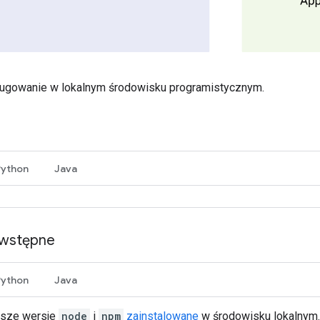
gowanie w lokalnym środowisku programistycznym.
Python
Java
wstępne
Python
Java
sze wersje
node
i
npm
zainstalowane
w środowisku lokalnym.