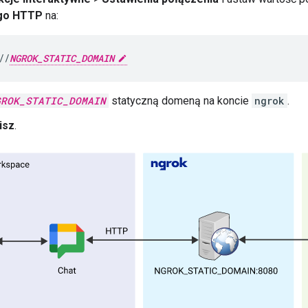
go HTTP
na:
//
NGROK_STATIC_DOMAIN
GROK_STATIC_DOMAIN
statyczną domeną na koncie
ngrok
.
isz
.