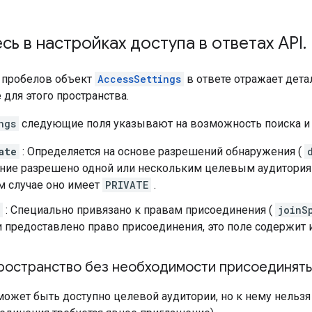
сь в настройках доступа в ответах API
.
 пробелов объект
AccessSettings
в ответе отражает дета
для этого пространства.
ngs
следующие поля указывают на возможность поиска и п
ate
: Определяется на основе разрешений обнаружения (
ние разрешено одной или нескольким целевым аудиториям
м случае оно имеет
PRIVATE
.
: Специально привязано к правам присоединения (
joinS
 предоставлено право присоединения, это поле содержит 
ространство без необходимости присоединять
может быть доступно целевой аудитории, но к нему нельз