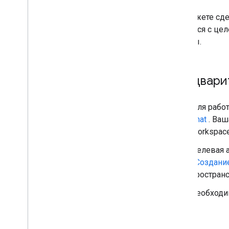
Работа с событиями из Google Chat
Определите и укажите
Вы можете сде
пользователей Google Chat
делиться с це
Управление статусом доступности
беседы.
пользователей
Пишите действенные сообщения об
ошибках
Ознакомьтесь с примерами и
Предвари
учебными пособиями по
приложениям Chat
Для работ
Развертывание
,
тестирование и
Chat
. Ваш
устранение неполадок
Workspace
Создание развертываний и
управление ими
Целевая а
Тестирование интерактивных
«Создани
функций
пространс
Журнал ошибок
Устранение неполадок
Необходим
Преобразуйте интерактивное
приложение чата в дополнение к