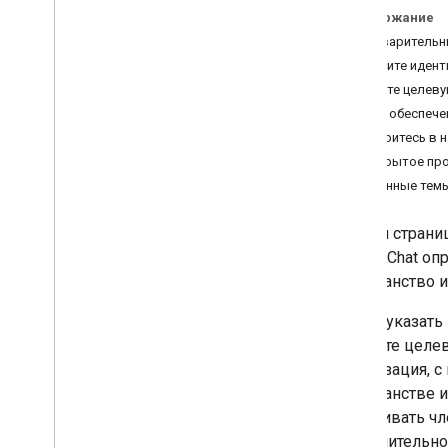
Содержание
Определите потребности ваших
пользователей
Предварительн
Определите все пути пользователя
Получите идент
Выберите архитектуру приложения
Укажите целеву
Chat
Для обеспече
Проектируйте взаимодействие с
Разберитесь в н
пользователем
Открытое про
Связанные тем
Строить
Отправляйте сообщения и
управляйте ими
На этой страни
Работа с пространствами
Google Chat оп
Разделите пространство на секции
.
пространство и
Управление участниками в
пространствах
Чтобы указать 
Реагировать на сообщения
создаете целе
Работа с пользовательскими
организация, 
эмодзи
пространстве 
Загрузка и скачивание вложений
настраивать чл
Взаимодействие с пользователями
дополнительно