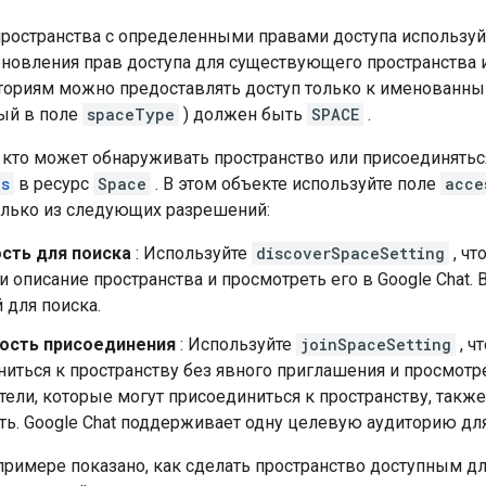
пространства с определенными правами доступа использу
бновления прав доступа для существующего пространства 
ориям можно предоставлять доступ только к именованным
ый в поле
spaceType
) должен быть
SPACE
.
 кто может обнаруживать пространство или присоединяться
gs
в ресурс
Space
. В этом объекте используйте поле
acce
олько из следующих разрешений:
сть для поиска
: Используйте
discoverSpaceSetting
, чт
и описание пространства и просмотреть его в Google Chat
 для поиска.
ость присоединения
: Используйте
joinSpaceSetting
, ч
иться к пространству без явного приглашения и просмотр
тели, которые могут присоединиться к пространству, так
ь. Google Chat поддерживает одну целевую аудиторию для
римере показано, как сделать пространство доступным д