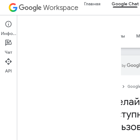
Главная
Google Chat
Workspace
Google Chat
Информация
Обзор
Руководства
Справочные материалы
M
Чат
API
Начать
Главная
Googl
Обзор разработки с помощью
Google Chat
Сделай
Разработка в Google Workspace
Краткое руководство
доступ
Аутентификация и авторизация
пользо
Вызов API чата
План