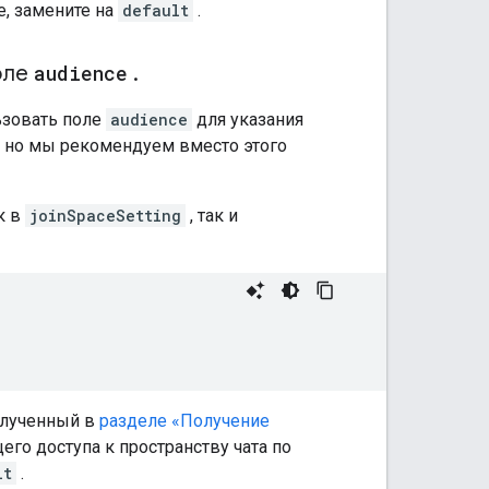
e, замените на
default
.
оле
audience
.
ьзовать поле
audience
для указания
, но мы рекомендуем вместо этого
к в
joinSpaceSetting
, так и
олученный в
разделе «Получение
его доступа к пространству чата по
lt
.