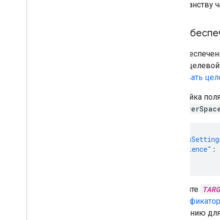
пространству ч
Для обеспе
Для обеспечен
одной целевой
указывать цел
Настройка пол
discoverSpac
"accessSetting
"audience"
:
}
Замените
TARG
идентификатор
умолчанию для