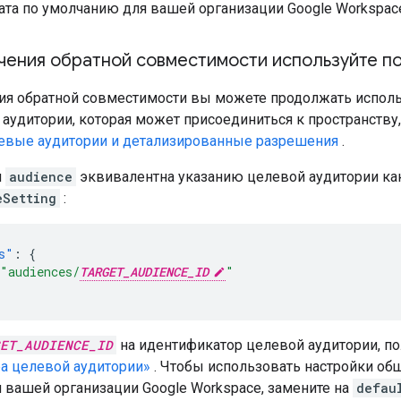
ата по умолчанию для вашей организации Google Workspac
чения обратной совместимости используйте п
ия обратной совместимости вы можете продолжать испол
 аудитории, которая может присоединиться к пространству
евые аудитории и детализированные разрешения
.
я
audience
эквивалентна указанию целевой аудитории ка
eSetting
:
s"
:
{
"audiences/
TARGET_AUDIENCE_ID
"
ET_AUDIENCE_ID
на идентификатор целевой аудитории, п
а целевой аудитории»
. Чтобы использовать настройки общ
 вашей организации Google Workspace, замените на
defau