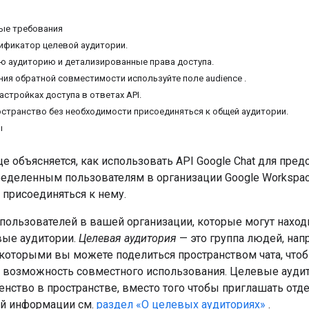
ые требования
ификатор целевой аудитории.
ю аудиторию и детализированные права доступа.
ния обратной совместимости используйте поле audience .
астройках доступа в ответах API.
странство без необходимости присоединяться к общей аудитории.
ы
це объясняется, как использовать API Google Chat для пред
ределенным пользователям в организации Google Workspac
 присоединяться к нему.
пользователей в вашей организации, которые могут находи
вые аудитории.
Целевая аудитория
— это группа людей, нап
с которыми вы можете поделиться пространством чата, чт
и возможность совместного использования. Целевые ауди
енство в пространстве, вместо того чтобы приглашать отд
й информации см.
раздел «О целевых аудиториях»
.