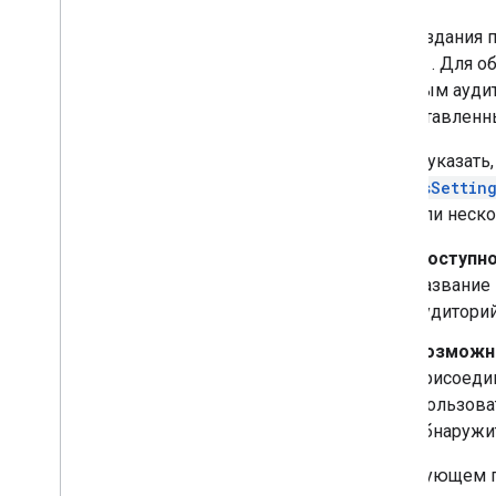
Перенесите свою организацию в
Chat
Для создания 
Space
. Для о
целевым аудит
(представленн
Чтобы указать,
AccessSettin
одно или неск
Доступно
название 
аудиторий
Возможн
присоедин
Пользова
обнаружит
В следующем п