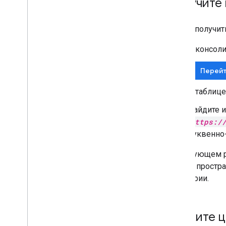
Получите
Google Workspace
Опубликовать в Google Workspace
Чтобы получит
Marketplace
Публикация приложений чата в
В консоли
Google Workspace Marketplace
Требования к обработке и
Перейт
проверке публичных чат-
приложений
В таблиц
Поддерживать опубликованные
приложения чата
Найдите и
Выключите или удалите приложение
https:/
буквенно
Управляйте чатом как
администратор Google
В следующем р
Workspace
.
поиска простр
Обзор
аудитории.
Ищите пространства в вашей
организации и управляйте ими
.
Сделайте пространство доступным
для просмотра определенным
Укажите ц
пользователям