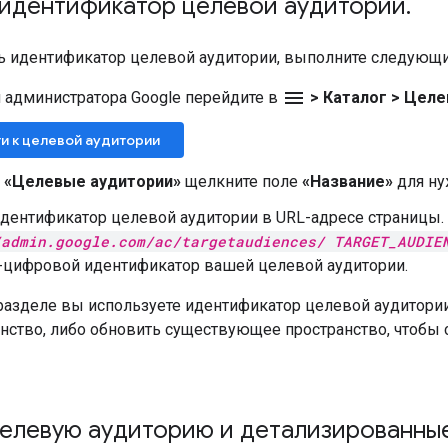
 идентификатор целевой аудитории
.
ь идентификатор целевой аудитории, выполните следующи
menu
 администратора Google перейдите в
>
Каталог
>
Целе
и к целевой аудитории
е
«Целевые аудитории»
щелкните поле
«Название»
для ну
дентификатор целевой аудитории в URL-адресе страницы.
/admin.google.com/ac/targetaudiences/ TARGET_AUDIE
-цифровой идентификатор вашей целевой аудитории.
азделе вы используете идентификатор целевой аудитории,
анство, либо обновить существующее пространство, чтобы
елевую аудиторию и детализированные