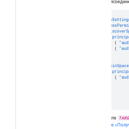
для присоедине
"accessSetting
"accessPermi
"discoverS
"princip
{
"aud
{
"aud
]
},
"joinSpace
"princip
{
"aud
]
}
}
}
Замените
TARG
разделе «Полу