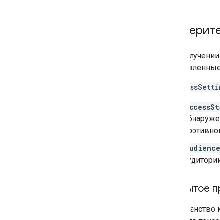
Разберите
При получении
установленные 
В
AccessSetti
accessSt
обнаруже
противно
audience
аудитории
Открытое п
Пространство 