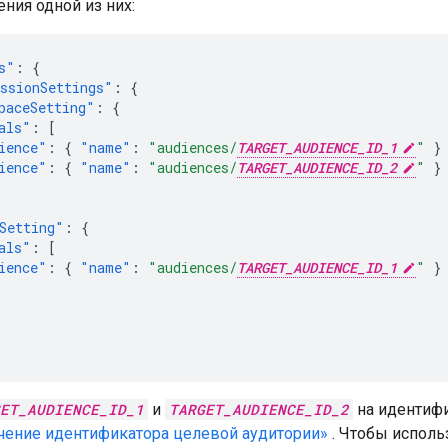
ния одной из них:
s"
:
{
ssionSettings"
:
{
paceSetting"
:
{
als"
:
[
ience"
:
{
"name"
:
"audiences/
TARGET_AUDIENCE_ID_1
"
}
ience"
:
{
"name"
:
"audiences/
TARGET_AUDIENCE_ID_2
"
}
Setting"
:
{
als"
:
[
ience"
:
{
"name"
:
"audiences/
TARGET_AUDIENCE_ID_1
"
}
ET_AUDIENCE_ID_1
и
TARGET_AUDIENCE_ID_2
на идентифи
чение идентификатора целевой аудитории»
. Чтобы исполь